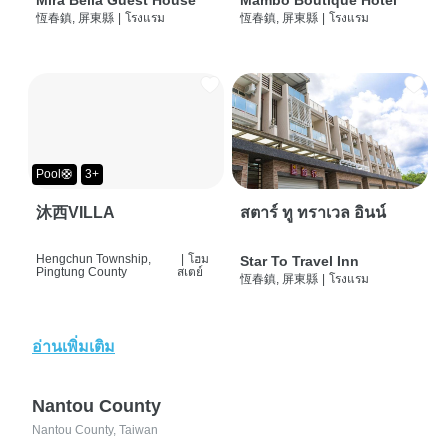
Mira Bella Guest House
Mambo Boutique Hotel
恆春鎮, 屏東縣
|
โรงแรม
恆春鎮, 屏東縣
|
โรงแรม
Pool🛟
3+
沐西VILLA
สตาร์ ทู ทราเวล อินน์
Hengchun Township,
|
โฮม
Star To Travel Inn
Pingtung County
สเตย์
恆春鎮, 屏東縣
|
โรงแรม
อ่านเพิ่มเติม
Nantou County
Nantou County, Taiwan