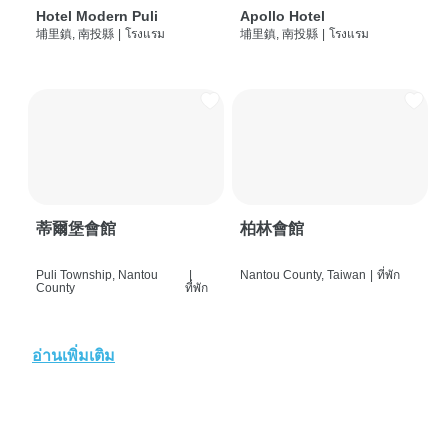
Hotel Modern Puli
Apollo Hotel
埔里鎮, 南投縣
|
โรงแรม
埔里鎮, 南投縣
|
โรงแรม
蒂爾堡會館
柏林會館
Puli Township, Nantou
|
Nantou County, Taiwan
|
ที่พัก
County
ที่พัก
อ่านเพิ่มเติม