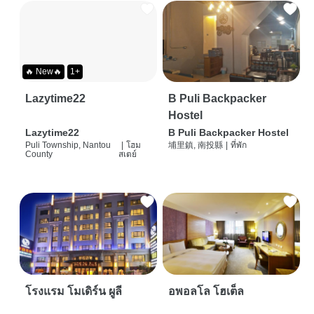
🔥 New🔥
1+
Lazytime22
B Puli Backpacker
Hostel
Lazytime22
B Puli Backpacker Hostel
Puli Township, Nantou
|
โฮม
埔里鎮, 南投縣
|
ที่พัก
County
สเตย์
โรงแรม โมเดิร์น ผูลี
อพอลโล โฮเต็ล