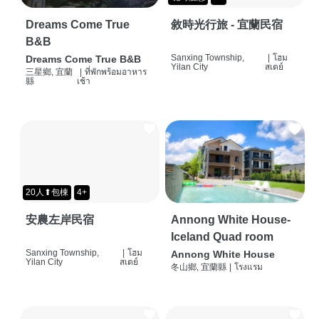
Dreams Come True
敘時光行旅 - 宜蘭民宿
B&B
Sanxing Township,
|
โฮม
Dreams Come True B&B
Yilan City
สเตย์
三星鄉, 宜蘭
|
ที่พักพร้อมอาหาร
縣
เช้า
20人⬆包棟
4+
安農左岸民宿
Annong White House-
Iceland Quad room
Sanxing Township,
|
โฮม
Annong White House
Yilan City
สเตย์
冬山鄉, 宜蘭縣
|
โรงแรม