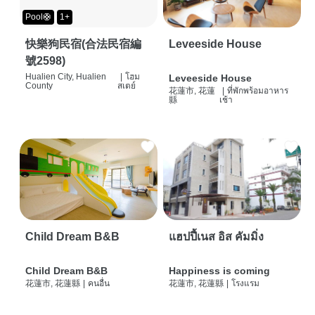
Pool🛟
1+
快樂狗民宿(合法民宿編
Leveeside House
號2598)
Hualien City, Hualien
|
โฮม
Leveeside House
County
สเตย์
花蓮市, 花蓮
|
ที่พักพร้อมอาหาร
縣
เช้า
Child Dream B&B
แฮปปี้เนส อิส คัมมิ่ง
Child Dream B&B
Happiness is coming
花蓮市, 花蓮縣
|
คนอื่น
花蓮市, 花蓮縣
|
โรงแรม