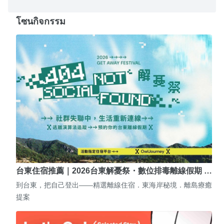
โซนกิจกรรม
台東住宿推薦｜2026台東解憂祭・數位排毒離線假期 …
到台東，把自己登出——精選離線住宿．東海岸秘境．離島療癒
提案