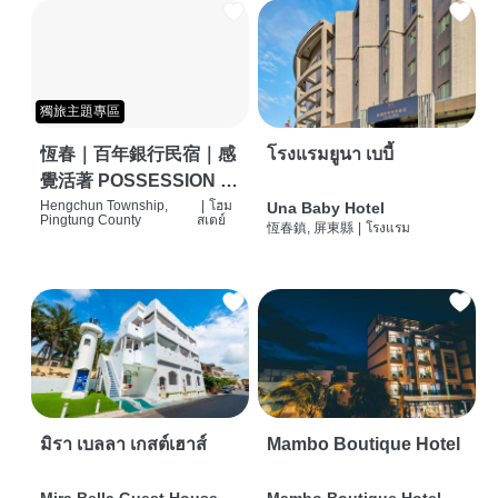
獨旅主題專區
恆春｜百年銀行民宿｜感
โรงแรมยูนา เบบี้
覺活著 POSSESSION |
背包客棧 | 恆春必住特色
Hengchun Township,
|
โฮม
Una Baby Hotel
Pingtung County
สเตย์
恆春鎮, 屏東縣
|
โรงแรม
旅店 | HOSTEL |
มิรา เบลลา เกสต์เฮาส์
Mambo Boutique Hotel