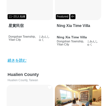
11~20人包棟
Featured
4+
星賞民宿
Ning Xia Time Villa
Dongshan Township,
|
みんし
Ning Xia Time Villa
Yilan City
ゅく
Dongshan Township,
|
みんし
Yilan City
ゅく
続きを読む
Hualien County
Hualien County, Taiwan