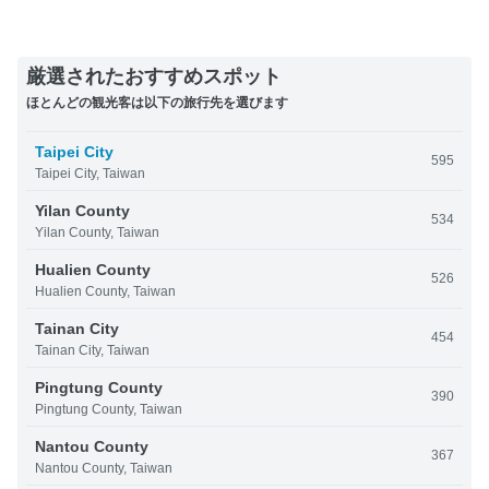
厳選されたおすすめスポット
ほとんどの観光客は以下の旅行先を選びます
Taipei City
595
Taipei City, Taiwan
Yilan County
534
Yilan County, Taiwan
Hualien County
526
Hualien County, Taiwan
Tainan City
454
Tainan City, Taiwan
Pingtung County
390
Pingtung County, Taiwan
Nantou County
367
Nantou County, Taiwan