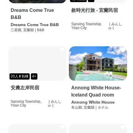
Dreams Come True
敘時光行旅 - 宜蘭民宿
B&B
Sanxing Township,
|
みんし
Dreams Come True B&B
Yilan City
ゅく
三星鄉, 宜蘭縣
|
B&B
20人⬆包棟
4+
安農左岸民宿
Annong White House-
Iceland Quad room
Sanxing Township,
|
みんし
Annong White House
Yilan City
ゅく
冬山鄉, 宜蘭縣
|
ホテル