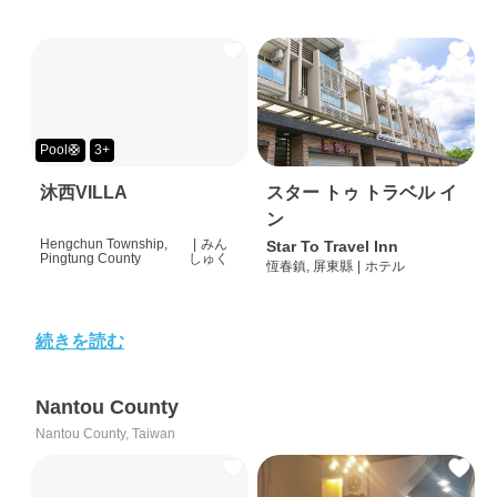
Pool🛟
3+
沐西VILLA
スター トゥ トラベル イ
ン
Hengchun Township,
|
みん
Star To Travel Inn
Pingtung County
しゅく
恆春鎮, 屏東縣
|
ホテル
続きを読む
Nantou County
Nantou County, Taiwan