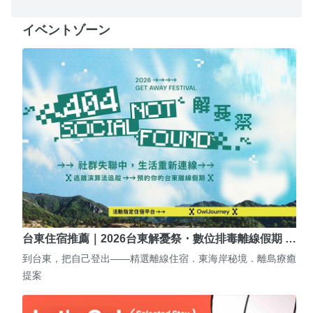
イベントゾーン
台東住宿推薦｜2026台東解憂祭・數位排毒離線假期 …
到台東，把自己登出——精選離線住宿．東海岸秘境．離島療癒
提案