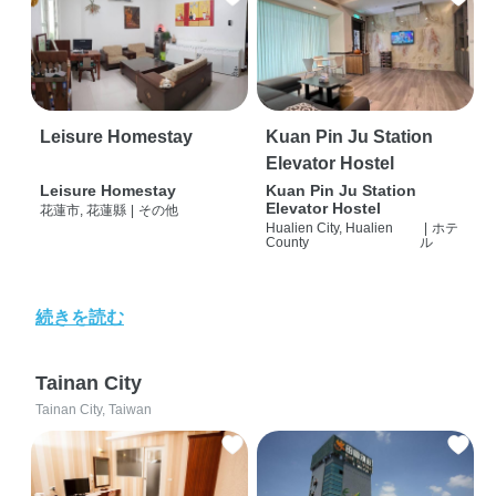
Leisure Homestay
Kuan Pin Ju Station
Elevator Hostel
Leisure Homestay
Kuan Pin Ju Station
Elevator Hostel
花蓮市, 花蓮縣
|
その他
Hualien City, Hualien
|
ホテ
County
ル
続きを読む
Tainan City
Tainan City, Taiwan