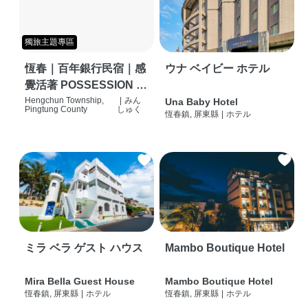
獨旅主題專區
恆春｜百年銀行民宿｜感
ウナ ベイビー ホテル
覺活著 POSSESSION |
背包客棧 | 恆春必住特色
Hengchun Township,
|
みん
Una Baby Hotel
Pingtung County
しゅく
恆春鎮, 屏東縣
|
ホテル
旅店 | HOSTEL |
ミラ ベラ ゲスト ハウス
Mambo Boutique Hotel
Mira Bella Guest House
Mambo Boutique Hotel
恆春鎮, 屏東縣
|
ホテル
恆春鎮, 屏東縣
|
ホテル