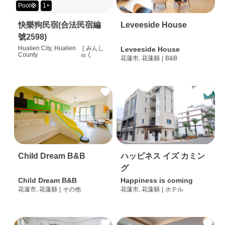
Pool🛟
1+
快樂狗民宿(合法民宿編
Leveeside House
號2598)
Hualien City, Hualien
|
みんし
Leveeside House
County
ゅく
花蓮市, 花蓮縣
|
B&B
Child Dream B&B
ハッピネス イズ カミン
グ
Child Dream B&B
Happiness is coming
花蓮市, 花蓮縣
|
その他
花蓮市, 花蓮縣
|
ホテル