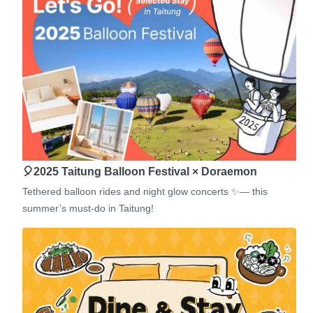
🎈2025 Taitung Balloon Festival × Doraemon
Tethered balloon rides and night glow concerts ✨— this
summer’s must-do in Taitung!