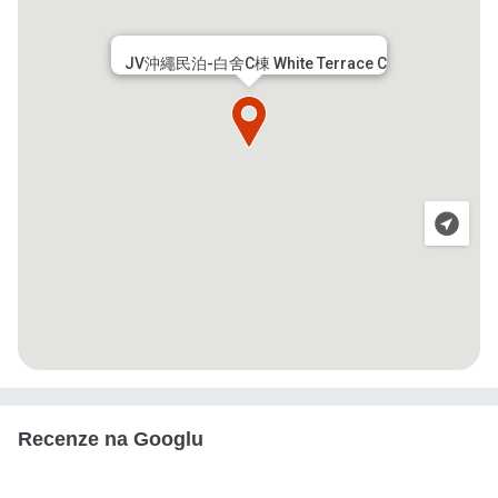
JV沖繩民泊-白舍C棟 White Terrace C
Recenze na Googlu