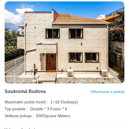
Soukromá Budova
Informace o pokoji
Maximální počet hostů :
1~10 Osoba(y)
Typ postele :
Double * 3
Futon * 4
Velikost pokoje :
500Square Meters