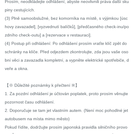
Prosím, neodkládejte odhlášení, abyste neovlivnili práva další sku
piny cestujících.

(3) Plně samoobslužné, bez komorníka na místě, s výjimkou [úsc
hovy zavazadel], [vyzvednutí balíčků], [předčasného check-inu/po
zdního check-outu] a [rezervace v restauraci].

(4) Postup při odhlášení: Po odhlášení prosím vraťte klíč zpět do 
schránky na klíče. Před odjezdem zkontrolujte, zda jsou vaše oso
bní věci a zavazadla kompletní, a vypněte elektrické spotřebiče, d
veře a okna.

【※ Důležité poznámky k přečtení ※】

1. Za pozdní odhlášení je účtován poplatek, proto prosím věnujte 
pozornost času odhlášení.

2. Doporučuje se tam jet vlastním autem. (Není moc pohodlné jet 
autobusem na místa mimo město)

Pokud řídíte, dodržujte prosím japonská pravidla silničního provo