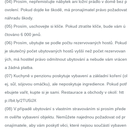
(04) Prosím, nepřemisťujte nábytek ani ložní prádlo v domě bez p
ovolení. Pokud dojde ke škodě, má pronajímatel právo požadovat 
náhradu škody.

(05) Prosím, uschovejte si klíče. Pokud ztratíte klíče, bude vám ú
čtováno 6 000 jenů.

(06) Prosím, ubytujte se podle počtu rezervovaných hostů. Pokud 
je skutečný počet ubytovaných hostů vyšší než počet rezervovan
ých, má hostitel právo odmítnout ubytování a nebude vám vrácen
a žádná platba.

(07) Kuchyně v penzionu poskytuje vybavení a základní koření (ol
ej, sůl, sójovou omáčku), ale neposkytuje ingredience. Pokud potř
ebujete vařit, kupte si je sami. Restaurace a obchody v okolí: htt
p://bit.ly/2TU5lJX

(08) V případě ubytování s vlastním stravováním si prosím přede
m ověřte vybavení objektu. Nemůžete najednou požadovat od pr
onajímatele, aby vám poskytl věci, které nejsou součástí vybaven