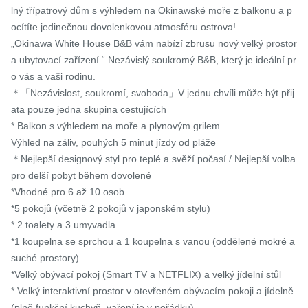
lný třípatrový dům s výhledem na Okinawské moře z balkonu a p
ocítíte jedinečnou dovolenkovou atmosféru ostrova!

„Okinawa White House B&B vám nabízí zbrusu nový velký prostor 
a ubytovací zařízení.“ Nezávislý soukromý B&B, který je ideální pr
o vás a vaši rodinu.

＊「Nezávislost, soukromí, svoboda」V jednu chvíli může být přij
ata pouze jedna skupina cestujících

* Balkon s výhledem na moře a plynovým grilem

Výhled na záliv, pouhých 5 minut jízdy od pláže

＊Nejlepší designový styl pro teplé a svěží počasí / Nejlepší volba 
pro delší pobyt během dovolené

*Vhodné pro 6 až 10 osob

*5 pokojů (včetně 2 pokojů v japonském stylu)

* 2 toalety a 3 umyvadla

*1 koupelna se sprchou a 1 koupelna s vanou (oddělené mokré a 
suché prostory)

*Velký obývací pokoj (Smart TV a NETFLIX) a velký jídelní stůl

* Velký interaktivní prostor v otevřeném obývacím pokoji a jídelně 
(plně funkční kuchyň, vaření je v pořádku)
