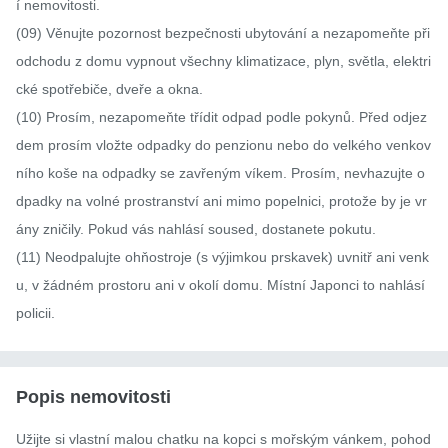
í nemovitosti.

(09) Věnujte pozornost bezpečnosti ubytování a nezapomeňte při 
odchodu z domu vypnout všechny klimatizace, plyn, světla, elektri
cké spotřebiče, dveře a okna.

(10) Prosím, nezapomeňte třídit odpad podle pokynů. Před odjez
dem prosím vložte odpadky do penzionu nebo do velkého venkov
ního koše na odpadky se zavřeným víkem. Prosím, nevhazujte o
dpadky na volné prostranství ani mimo popelnici, protože by je vr
ány zničily. Pokud vás nahlásí soused, dostanete pokutu.

(11) Neodpalujte ohňostroje (s výjimkou prskavek) uvnitř ani venk
u, v žádném prostoru ani v okolí domu. Místní Japonci to nahlásí 
policii.
Popis nemovitosti
Užijte si vlastní malou chatku na kopci s mořským vánkem, pohod