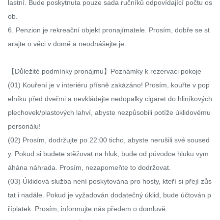
lastní. Bude poskytnuta pouze sada ručníků odpovídající počtu os
ob.

6. Penzion je rekreační objekt pronajímatele. Prosím, dobře se st
arajte o věci v domě a neodnášejte je.

【Důležité podmínky pronájmu】Poznámky k rezervaci pokoje

(01) Kouření je v interiéru přísně zakázáno! Prosím, kouřte v pop
elníku před dveřmi a nevkládejte nedopalky cigaret do hliníkových 
plechovek/plastových lahví, abyste nezpůsobili potíže úklidovému 
personálu!

(02) Prosím, dodržujte po 22:00 ticho, abyste nerušili své soused
y. Pokud si budete stěžovat na hluk, bude od původce hluku vym
áhána náhrada. Prosím, nezapomeňte to dodržovat.

(03) Úklidová služba není poskytována pro hosty, kteří si přejí zůs
tat i nadále. Pokud je vyžadován dodatečný úklid, bude účtován p
říplatek. Prosím, informujte nás předem o domluvě.
