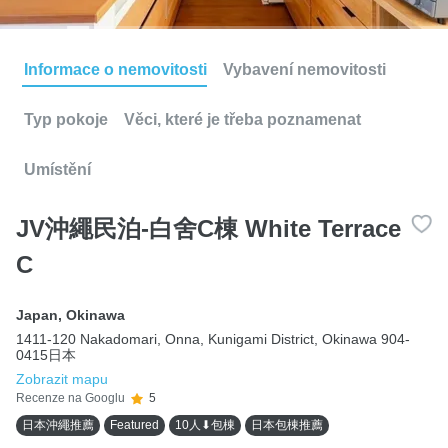
Informace o nemovitosti
Vybavení nemovitosti
Typ pokoje
Věci, které je třeba poznamenat
Umístění
JV沖繩民泊-白舍C棟 White Terrace
C
Japan
,
Okinawa
1411-120 Nakadomari, Onna, Kunigami District, Okinawa 904-
0415日本
Zobrazit mapu
Recenze na Googlu
5
日本沖繩推薦
Featured
10人⬇包棟
日本包棟推薦