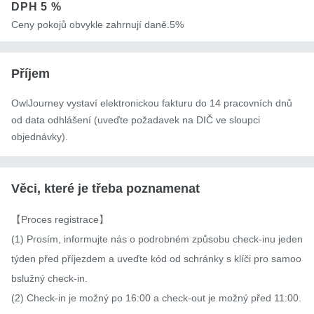
DPH
5 %
Ceny pokojů obvykle zahrnují daně.5%
Příjem
OwlJourney vystaví elektronickou fakturu do 14 pracovních dnů
od data odhlášení (uveďte požadavek na DIČ ve sloupci
objednávky).
Věci, které je třeba poznamenat
【Proces registrace】

(1) Prosím, informujte nás o podrobném způsobu check-inu jeden 
týden před příjezdem a uveďte kód od schránky s klíči pro samoo
bslužný check-in.

(2) Check-in je možný po 16:00 a check-out je možný před 11:00. 