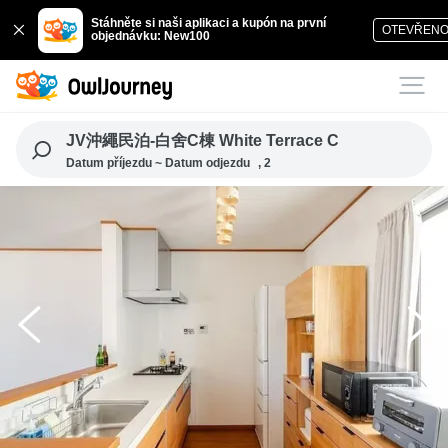
Stáhněte si naši aplikaci a kupón na první
OTEVŘEN
objednávku: New100
JV沖繩民泊-白舍C棟 White Terrace C
Datum příjezdu ~ Datum odjezdu
, 2