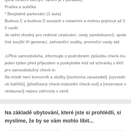
Pračka a sušička

* Bezplatné parkování (2 auta)

Budova C a budova D sousedí s ostatními a mohou pojmout až 2
0 osob!

Je velmi vhodný pro rodinné cestování, cesty zaměstnanců, spole
čné soužití tří generací, zahraniční svatby, promoční cesty atd.

⚠️Plná samoobsluha, informujte o podrobném způsobu check-inu 
jeden týden před příjezdem a poskytněte kód od schránky s klíči 
pro samoobslužný check-in.

Na místě není komorník a služby [úschovna zavazadel], [vyzvedn
utí balíčků], [předčasný check-in/pozdní check-out] a [rezervace v 
restauraci] nejsou zahrnuty v ceně.
Na základě ubytování, které jste si prohlédli, si
myslíme, že by se vám mohlo líbit...