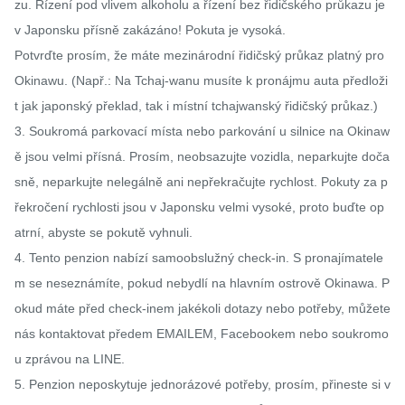
zu. Řízení pod vlivem alkoholu a řízení bez řidičského průkazu je 
v Japonsku přísně zakázáno! Pokuta je vysoká. 

Potvrďte prosím, že máte mezinárodní řidičský průkaz platný pro 
Okinawu. (Např.: Na Tchaj-wanu musíte k pronájmu auta předloži
t jak japonský překlad, tak i místní tchajwanský řidičský průkaz.)

3. Soukromá parkovací místa nebo parkování u silnice na Okinaw
ě jsou velmi přísná. Prosím, neobsazujte vozidla, neparkujte doča
sně, neparkujte nelegálně ani nepřekračujte rychlost. Pokuty za p
řekročení rychlosti jsou v Japonsku velmi vysoké, proto buďte op
atrní, abyste se pokutě vyhnuli.

4. Tento penzion nabízí samoobslužný check-in. S pronajímatele
m se neseznámíte, pokud nebydlí na hlavním ostrově Okinawa. P
okud máte před check-inem jakékoli dotazy nebo potřeby, můžete 
nás kontaktovat předem EMAILEM, Facebookem nebo soukromo
u zprávou na LINE.

5. Penzion neposkytuje jednorázové potřeby, prosím, přineste si v