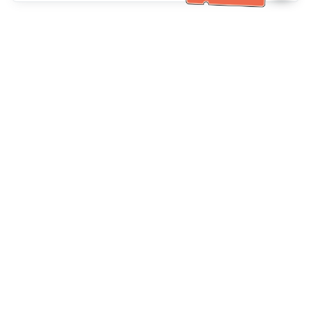
客服資訊
客服電話：
+886-2-6610-0183
(銀髮族友善)
傳真號碼：
+886-2-6610-0185
客服時間：
平日 10:00 ~ 18:30