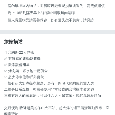
・請勿破壞屋內物品，退房時若經發現損壞或遺失，需照價賠償

・晚上10點到隔天早上8點禁止唱歌烤肉喧嘩

・個人貴重物品請妥善保存，如有遺失恕不負責，請見諒
旅館描述
可容納8~22人包棟

✅ 有質感的電動麻將機

✅ 歡唱設備組🎤

✅ 烤肉架、戲水池一應俱全

✅ 超大停車位和戶外庭院

一樓有超大無障礙孝親房、另有一間現代簡約風的雙人房

二樓是日系風格，整層都使用非常珍貴的台灣檜木做裝飾

三樓有超大的家庭房，可以住六人～超寬敞～現代風超級時尚

交通便利 臨近超美的冬山火車站、超火爆的週三清溝流動夜市、宜
蘭童玩節
