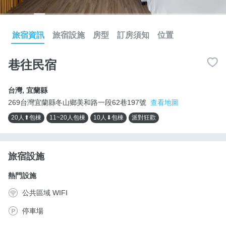
旅宿資訊
旅宿設施
房型
訂房須知
位置
巷往民宿
台灣
,
宜蘭縣
269台灣宜蘭縣冬山鄉美和路一段62巷197號
查看地圖
20人⬆包棟
11~20人包棟
10人⬇包棟
派對狂歡
旅宿設施
熱門設施
公共區域 WIFI
停車場