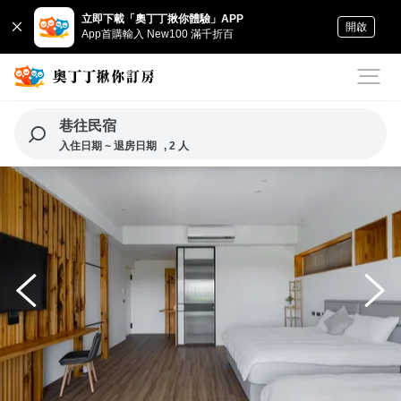
立即下載「奧丁丁揪你體驗」APP
開啟
App首購輸入 New100 滿千折百
巷往民宿
入住日期 ~ 退房日期
, 2 人