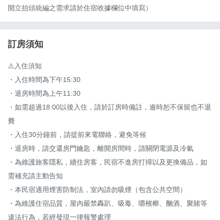
開立抬頭統編之需求請於住宿收據欄位中填寫）
訂房須知
⚠️入住須知

・入住時間為下午15:30

・退房時間為上午11:30

・如需超過18:00以後入住，請於訂房時備註，逾時恕不保留也不退
費

・入住30分鐘前，請提前來電聯絡，避免等候

・退房時，請交還房門鑰匙，離開房間時，請關閉電源及冷氣

・為維護旅客隱私，續住房客，民宿不進房打掃以及更換備品，如
需補充請主動告知

・本民宿適用煙害防制法，室內請勿吸煙（包含公共空間）

・為維護住宿品質，屋內嚴禁轟趴、吸毒、嚼檳榔、酗酒、聚賭等
違法行為，若經發現一律報警處理
