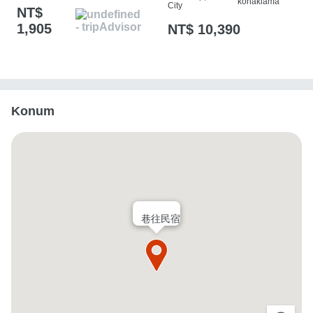
konaklama
City
NT$
1,905
NT$ 10,390
Konum
巷往民宿