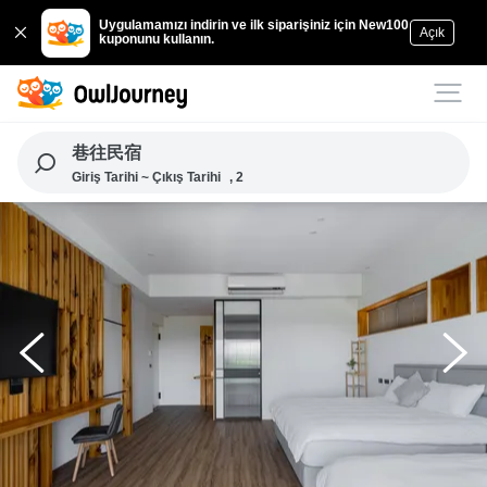
Uygulamamızı indirin ve ilk siparişiniz için New100
Açık
kuponunu kullanın.
巷往民宿
Giriş Tarihi ~ Çıkış Tarihi
, 2