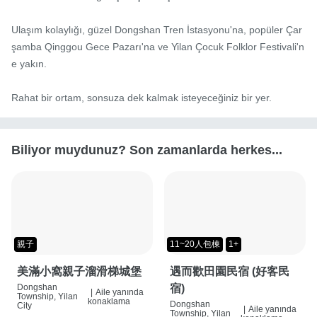
Ulaşım kolaylığı, güzel Dongshan Tren İstasyonu'na, popüler Çar
şamba Qinggou Gece Pazarı'na ve Yilan Çocuk Folklor Festivali'n
e yakın.

Rahat bir ortam, sonsuza dek kalmak isteyeceğiniz bir yer.
Biliyor muydunuz? Son zamanlarda herkes...
親子
11~20人包棟
1+
美滿小窩親子溜滑梯城堡
遇而歡田園民宿 (好客民
Dongshan
宿)
|
Aile yanında
Township, Yilan
konaklama
Dongshan
City
|
Aile yanında
Township, Yilan