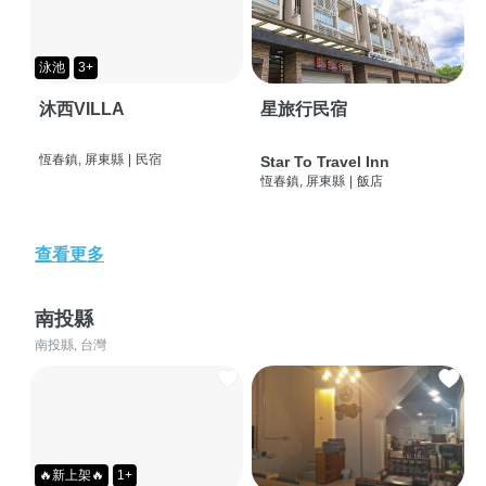
泳池
3+
沐西VILLA
星旅行民宿
恆春鎮, 屏東縣
|
民宿
Star To Travel Inn
恆春鎮, 屏東縣
|
飯店
查看更多
南投縣
南投縣, 台灣
🔥新上架🔥
1+