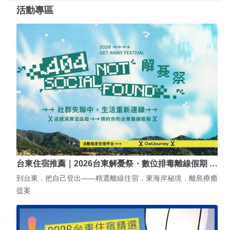
活動專區
台東住宿推薦｜2026台東解憂祭・數位排毒離線假期 …
到台東，把自己登出——精選離線住宿．東海岸秘境．離島療癒
提案