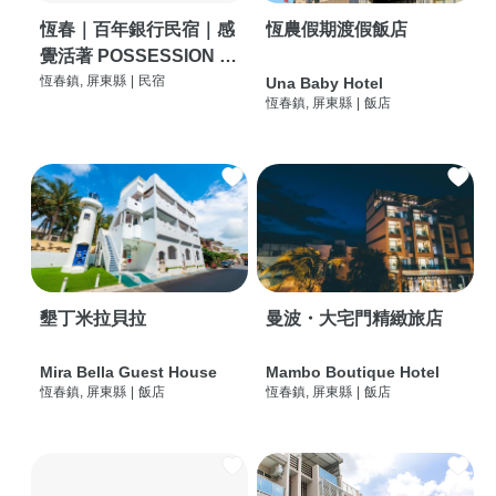
恆春｜百年銀行民宿｜感
恆農假期渡假飯店
覺活著 POSSESSION |
背包客棧 | 恆春必住特色
恆春鎮, 屏東縣
|
民宿
Una Baby Hotel
恆春鎮, 屏東縣
|
飯店
旅店 | HOSTEL |
墾丁米拉貝拉
曼波・大宅門精緻旅店
Mira Bella Guest House
Mambo Boutique Hotel
恆春鎮, 屏東縣
|
飯店
恆春鎮, 屏東縣
|
飯店