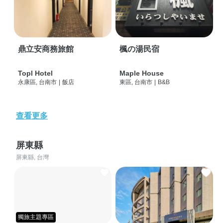
鼎立安商務旅館
楓の湯民宿
Topl Hotel
Maple House
永康區, 台南市
|
飯店
東區, 台南市
|
B&B
查看更多
屏東縣
屏東縣, 台灣
獨旅主題專區