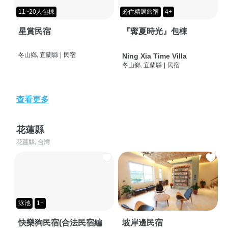
11~20人包棟
必住精選旅宿
4+
星賞民宿
『寗夏時光』包棟
冬山鄉, 宜蘭縣
|
民宿
Ning Xia Time Villa
冬山鄉, 宜蘭縣
|
民宿
查看更多
花蓮縣
花蓮縣, 台灣
泳池
1+
快樂狗民宿(合法民宿編
坡岸邊民宿