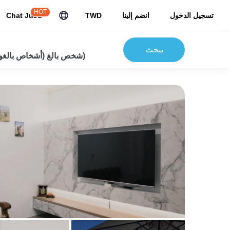
HOT
تسجيل الدخول
انضم إلينا
TWD
Chat JuJu
يبحث
2شخص بالغ (أشخاص بالغون) 0 أطفال)