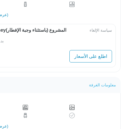
عرض الكل (11)
OwlJourneyالمشروع (باستثناء وجبة الإفطار)
سياسة الإلغاء
بد
اطلع على الأسعار
معلومات الغرفة
عرض الكل (12)