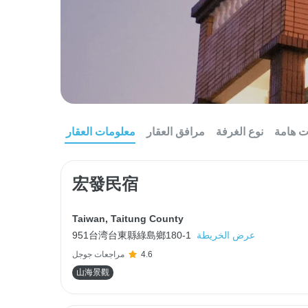
ت هامة
نوع الغرفة
مرافق العقار
معلومات العقار
宏發民宿
Taiwan
,
Taitung County
عرض الخريطة
951台湾台東縣綠島鄉180-1
4.6
مراجعات جوجل
山海景觀