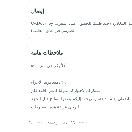
إيصال
OwlJourney سيتم إصدار فاتورة إلكترونية خلال 14 يوم عمل من تاريخ تسجيل المغادرة (حدد طلبك للحصول على المعرف
الضريبي في عمود الطلب).
ملاحظات هامة
🌿 أهلاً بكم في منزلنا

مسافرينا الأعزاء، ✨:

نشكركم لاختياركم منزلنا كمقر إقامة لكم.

لضمان إقامة دافئة ومريحة، إليكم بعض النصائح قبل الحجز.

يرجى قراءة هذه المعلومات!

‧̍̊˙· 𓆝.° ｡˚𓆛˚｡ °.𓆞 ·˙‧̍̊ ‧̍̊˙· 𓆝.°
