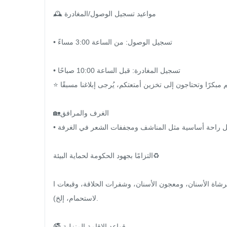
🕰️ مواعيد تسجيل الوصول/المغادرة

• تسجيل الوصول: من الساعة 3:00 مساءً

• تسجيل المغادرة: قبل الساعة 10:00 صباحًا

⭐️ في حال وصولكم مبكرًا وتحتاجون إلى تخزين أمتعتكم، يُرجى إبلاغنا مسبقًا!

🏡الغرف والمرافق

• تتوفر وسائل راحة أساسية مثل المناشف ومجففات الشعر في الغرفة.

التزامًا بجهود الحكومة لحماية البيئة♻️

رشاة الأسنان، ومعجون الأسنان، وشفرات الحلاقة، وقبعات ا
لاستحمام، إلخ).

🚭 قواعد الإقامة المنزلية
