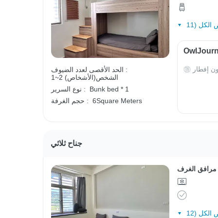
ون إفطار
الحد الأقصى لعدد الضيوف :
1~2 الشخص(الأشخاص)
Bunk bed * 1
نوع السرير :
6Square Meters
حجم الغرفة :
جناح ثلاثي
مرافق الغرف