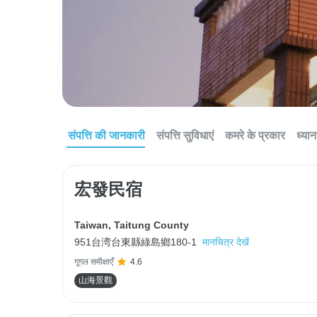
संपत्ति की जानकारी
संपत्ति सुविधाएं
कमरे के प्रकार
ध्यान 
宏發民宿
Taiwan
,
Taitung County
951台湾台東縣綠島鄉180-1
मानचित्र देखें
गूगल समीक्षाएँ
4.6
山海景觀