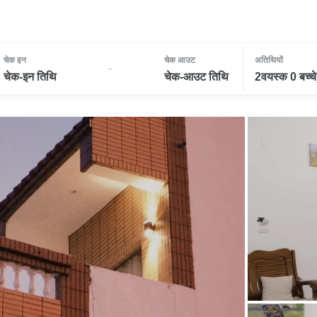
चेक इन
चेक आउट
अतिथियों
-
चेक-इन तिथि
चेक-आउट तिथि
2वयस्क 0 बच्चे