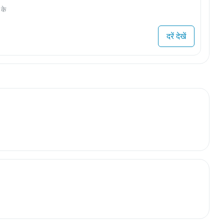
 के
दरें देखें