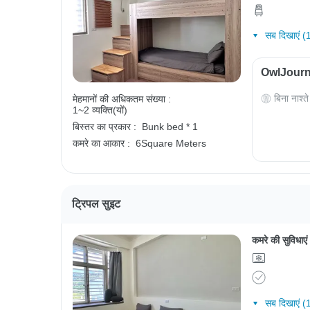
सब दिखाएं (
OwlJourney
बिना नाश्ते
मेहमानों की अधिकतम संख्या :
1~2 व्यक्ति(यों)
बिस्तर का प्रकार :
Bunk bed * 1
कमरे का आकार :
6Square Meters
ट्रिपल सुइट
कमरे की सुविधाएं
सब दिखाएं (