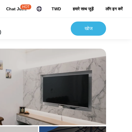
HOT
Chat JuJu
TWD
हमारे साथ जुड़ें
लॉग इन करें
खोज
)