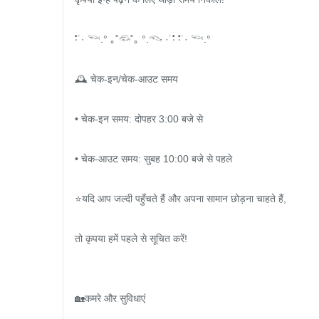
‧̍̊˙· 𓆝.° ｡˚𓆛˚｡ °.𓆞 ·˙‧̍̊ ‧̍̊˙· 𓆝.°

🕰️ चेक-इन/चेक-आउट समय

• चेक-इन समय: दोपहर 3:00 बजे से

• चेक-आउट समय: सुबह 10:00 बजे से पहले

⭐️यदि आप जल्दी पहुँचते हैं और अपना सामान छोड़ना चाहते हैं,

तो कृपया हमें पहले से सूचित करें!

🏡कमरे और सुविधाएं
