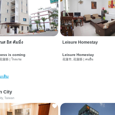
นส อิส คัมมิ่ง
Leisure Homestay
ness is coming
Leisure Homestay
 花蓮縣
|
โรงแรม
花蓮市, 花蓮縣
|
คนอื่น
่มเติม
n City
ity, Taiwan