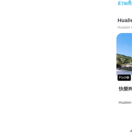
อ่านเพิ
Huali
Hualien 
Pool🛟
快樂狗
Hualien 