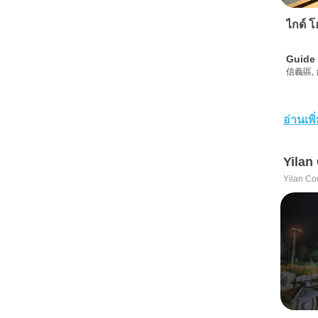
ไกด์ โฮ
Guide 
信義區,
อ่านเพิ
Yilan
Yilan Co