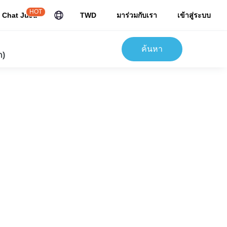
HOT
Chat JuJu
TWD
มาร่วมกับเรา
เข้าสู่ระบบ
ค้นหา
ก)