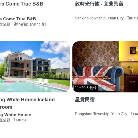
ms Come True B&B
敘時光行旅 - 宜蘭民宿
Sanxing Township, Yilan City
|
โฮมสเต
s Come True B&B
 宜蘭縣
|
ที่พักพร้อมอาหารเช้า
11~20人包棟
g White House-Iceland
星賞民宿
 room
Dongshan Township, Yilan City
|
โฮมส
g White House
 宜蘭縣
|
โรงแรม