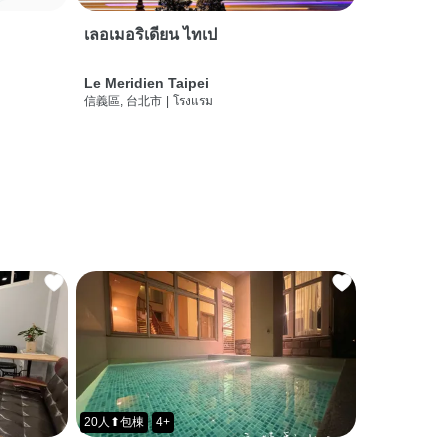
เลอเมอริเดียน ไทเป
Le Meridien Taipei
信義區, 台北市
|
โรงแรม
20人⬆包棟
4+