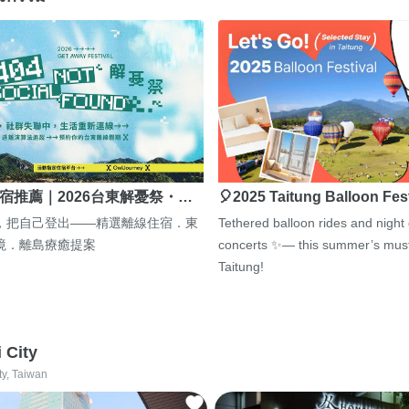
宿推薦｜2026台東解憂祭・…
🎈2025 Taitung Balloon Fes
，把自己登出——精選離線住宿．東
Tethered balloon rides and night
境．離島療癒提案
concerts ✨— this summer’s must
Taitung!
i City
ty, Taiwan