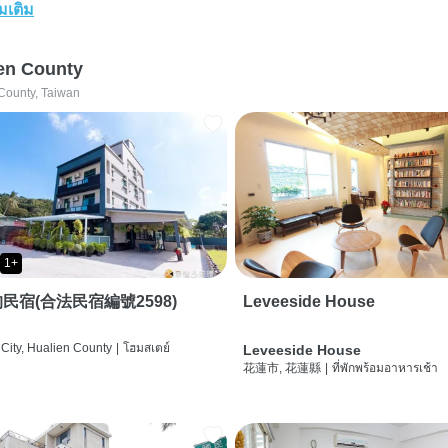
่มเติม
en County
County, Taiwan
1+
民宿(合法民宿編號2598)
Leveeside House
City, Hualien County
|
โฮมสเตย์
Leveeside House
花蓮市, 花蓮縣
|
ที่พักพร้อมอาหารเช้า