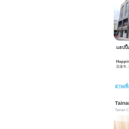
แฮปปี้เ
Happi
花蓮市,
อ่านเพิ
Taina
Tainan C