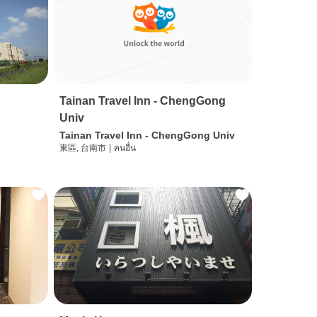
Tainan Travel Inn - ChengGong
Univ
Tainan Travel Inn - ChengGong Univ
東區, 台南市
|
คนอื่น