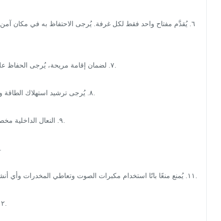
٧. لضمان إقامة مريحة، يُرجى الحفاظ عل

٨. يُرجى ترشيد استهلاك الطاقة و

٩. النعال الداخلية م

١١. يُمنع منعًا باتًا استخدام مكبرات الصوت وتعاطي المخدرات وأي أ
