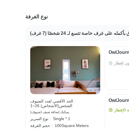
نوع الغرفة
كمله على غرف خاصة تتسع لـ 24 شخصًا (7 غرف)
ون إفطار
الحد الأقصى لعدد الضيوف :
1~26 الشخص(الأشخاص)
الإفطار
يمكنك إضافة ضيف (ضيوف)
Single * 1
نوع السرير :
100Square Meters
حجم الغرفة :