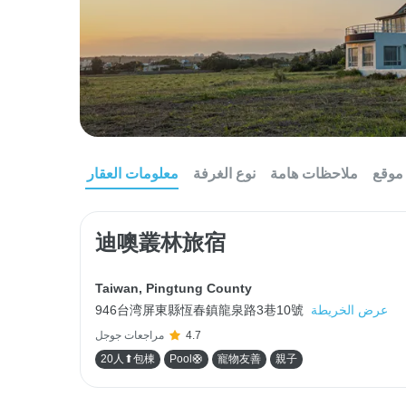
موقع
ملاحظات هامة
نوع الغرفة
معلومات العقار
迪噢叢林旅宿
Taiwan
,
Pingtung County
عرض الخريطة
946台湾屏東縣恆春鎮龍泉路3巷10號
4.7
مراجعات جوجل
20人⬆包棟
Pool🛟
寵物友善
親子