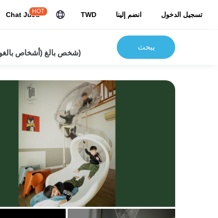
HOT
تسجيل الدخول
انضم إلينا
TWD
Chat JuJu
يبحث
2شخص بالغ (أشخاص بالغون) 0 أطفال)