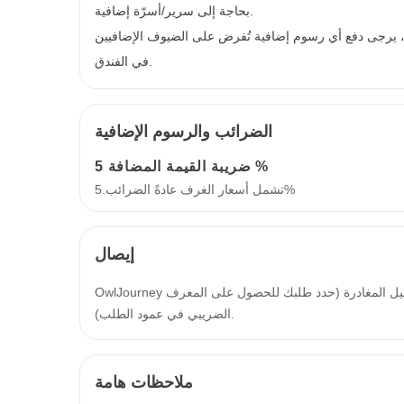
بحاجة إلى سرير/أسرّة إضافية.
ية، يرجى دفع أي رسوم إضافية تُفرض على الضيوف الإضافيين
في الفندق.
الضرائب والرسوم الإضافية
5 %
ضريبة القيمة المضافة
تشمل أسعار الغرف عادةً الضرائب.5%
إيصال
OwlJourney سيتم إصدار فاتورة إلكترونية خلال 14 يوم عمل من تاريخ تسجيل المغادرة (حدد طلبك للحصول على المعرف
الضريبي في عمود الطلب).
ملاحظات هامة