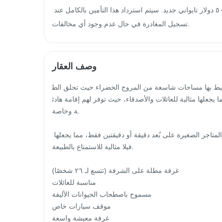
١٣. يُطلب من النزلاء الذين يحجزون المبنى بأكمله دفع تأمين بقيمة ٥٠٠٠ دولار تايواني جديد. سيتم استرداد هذا التأمين بالكامل عند 
تسجيل المغادرة في حال عدم وجود أي مخالفات.
وصف العقار
 وتحيط بها مساحات شاسعة من المروج الخضراء حيث تحلق الط
 يجعلها مثالية للعائلات والأصدقاء، حيث توفر لهم إقامة هادئ
ة وخاصة.

كما أنها قريبة جدًا من مركز المدينة، حيث تقع محلات السوبر ماركت والمتاجر الصغيرة على بُعد دقيقة أو دقيقتين فقط، مما يجعلها 
فيلا مثالية للاستمتاع بالطبيعة.

غرفة مطلة على الشرفة (تتسع لـ ٢٦ شخصًا)

مناسبة للعائلات

مسموح باصطحاب الحيوانات الأليفة

موقف سيارات خاص

غرفة معيشة واسعة
