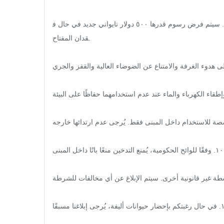
٦. يُقدَّم مفتاح واحد فقط لكل غرفة. يُرجى الاحتفاظ به في مكان آمن. سيتم فرض رسوم قدرها ٥٠٠ دولار تايواني جديد في حال ف
قدان المفتاح.

ى هدوء الغرفة والامتناع عن الضوضاء العالية والقفز والجري.
إطفاء الكهرباء والماء عند عدم استخدامهما حفاظًا على البيئة.
خصصة للاستخدام داخل المبنى فقط. يُرجى عدم ارتدائها خارجه.
١٠. وفقًا للوائح الحكومية، يُمنع التدخين منعًا باتًا داخل المبنى.

نشطة غير قانونية أخرى. سيتم الإبلاغ عن أي مخالفات للشرطة.
١٢. في حال رغبتكم بإحضار حيوانات أليفة، يُرجى إبلاغنا مسبقًا.
