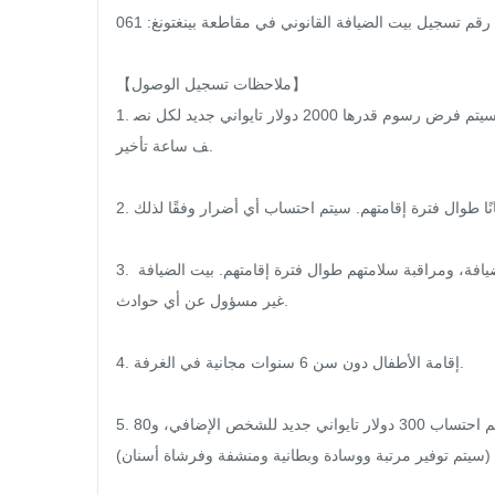
رقم تسجيل بيت الضيافة القانوني في مقاطعة بينغتونغ: 061

【ملاحظات تسجيل الوصول】

1. وقت تسجيل المغادرة هو قبل الساعة 11:00 صباحًا من اليوم التالي. سيتم فرض رسوم قدرها 2000 دولار تايواني جديد لكل نص
ف ساعة تأخير.

2. مرافق بيت الضيافة متاحة للضيوف مجانًا طوال فترة إقامتهم. سيتم احتساب أي أضرار وفقًا لذلك.

3. حفاظًا على سلامة الأطفال، يُرجى عدم تركهم دون إشراف في بيت الضيافة، ومراقبة سلامتهم طوال فترة إقامتهم. بيت الضيافة 
غير مسؤول عن أي حوادث.

4. إقامة الأطفال دون سن 6 سنوات مجانية في الغرفة.

5. في حال تجاوز عدد الضيوف الحد الأقصى المسموح به في الغرفة، سيتم احتساب 300 دولار تايواني جديد للشخص الإضافي، و80
في (سيتم توفير مرتبة ووسادة وبطانية ومنشفة وفرشاة أسنان).