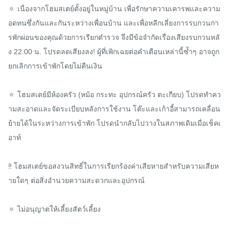
🔅 เนื่องจากโฮมสเตย์ตั้งอยู่ในหมู่บ้าน เพื่อรักษาความเคารพและความ
อดทนซึ่งกันและกันระหว่างเพื่อนบ้าน และเพื่อหลีกเลี่ยงการรบกวนกา
รพักผ่อนของคุณด้วยการเรียกตำรวจ จึงมีข้อจำกัดเรื่องเสียงรบกวนหลั
ง 22.00 น. โปรดลดเสียงลง! ผู้ที่เพิกเฉยต่อคำเตือนเหล่านี้ซ้ำๆ อาจถูก
ยกเลิกการเข้าพักโดยไม่คืนเงิน

🔅 โฮมสเตย์มีห้องครัว (หม้อ กระทะ อุปกรณ์ครัว ตะเกียบ) โปรดทำคว
ามสะอาดและจัดระเบียบหลังการใช้งาน โต๊ะและเก้าอี้สามารถเคลื่อน
ย้ายได้ในระหว่างการเข้าพัก โปรดนำกลับไปวางในสภาพเดิมเมื่อเช็คเ
อาท์

‼️ โฮมสเตย์ขอสงวนสิทธิ์ในการเรียกร้องค่าเสียหายสำหรับความเสียห
ายใดๆ ต่อสิ่งอำนวยความสะดวกและอุปกรณ์

🔅 ไม่อนุญาตให้เลี้ยงสัตว์เลี้ยง
