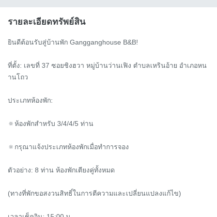
รายละเอียดทรัพย์สิน
ยินดีต้อนรับสู่บ้านพัก Gangganghouse B&B!

ที่ตั้ง: เลขที่ 37 ซอยชิงฮวา หมู่บ้านว่านเฟิง ตำบลเหรินอ้าย อำเภอหน
านโถว

ประเภทห้องพัก:

🔅ห้องพักสำหรับ 3/4/4/5 ท่าน

🔅กรุณาแจ้งประเภทห้องพักเมื่อทำการจอง

ตัวอย่าง: 8 ท่าน ห้องพักเตียงคู่ทั้งหมด

(ทางที่พักขอสงวนสิทธิ์ในการตีความและเปลี่ยนแปลงแก้ไข)

เวลาเช็คอิน: 15:00 น.
