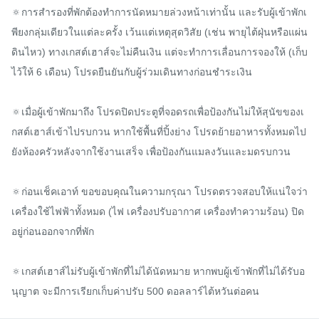
🔅การสำรองที่พักต้องทำการนัดหมายล่วงหน้าเท่านั้น และรับผู้เข้าพักเ
พียงกลุ่มเดียวในแต่ละครั้ง เว้นแต่เหตุสุดวิสัย (เช่น พายุไต้ฝุ่นหรือแผ่น
ดินไหว) ทางเกสต์เฮาส์จะไม่คืนเงิน แต่จะทำการเลื่อนการจองให้ (เก็บ
ไว้ให้ 6 เดือน) โปรดยืนยันกับผู้ร่วมเดินทางก่อนชำระเงิน

🔅เมื่อผู้เข้าพักมาถึง โปรดปิดประตูที่จอดรถเพื่อป้องกันไม่ให้สุนัขของเ
กสต์เฮาส์เข้าไปรบกวน หากใช้พื้นที่ปิ้งย่าง โปรดย้ายอาหารทั้งหมดไป
ยังห้องครัวหลังจากใช้งานเสร็จ เพื่อป้องกันแมลงวันและมดรบกวน

🔅ก่อนเช็คเอาท์ ขอขอบคุณในความกรุณา โปรดตรวจสอบให้แน่ใจว่า
เครื่องใช้ไฟฟ้าทั้งหมด (ไฟ เครื่องปรับอากาศ เครื่องทำความร้อน) ปิด
อยู่ก่อนออกจากที่พัก

🔅เกสต์เฮาส์ไม่รับผู้เข้าพักที่ไม่ได้นัดหมาย หากพบผู้เข้าพักที่ไม่ได้รับอ
นุญาต จะมีการเรียกเก็บค่าปรับ 500 ดอลลาร์ไต้หวันต่อคน