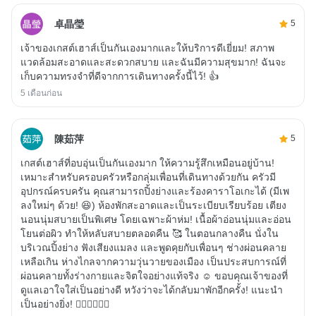
卓晶瑩
5
เจ้าของเกสต์เฮาส์เป็นกันเองมากและให้บริการดีเยี่ยม! สภาพ
แวดล้อมสะอาดและสะดวกสบาย และฉันมีความสุขมาก! ฉันจะ
เก็บความทรงจำที่ดีจากการเดินทางครั้งนี้ไว้! 👍
5 เดือนก่อน
陳茹萍
5
เกสต์เฮาส์ที่อบอุ่นเป็นกันเองมาก ให้ความรู้สึกเหมือนอยู่บ้าน!
เหมาะสำหรับครอบครัวหรือกลุ่มเพื่อนที่เดินทางด้วยกัน ครัวมี
อุปกรณ์ครบครัน คุณสามารถปิ้งย่างและร้องคาราโอเกะได้ (มีเพ
ลงใหม่ๆ ด้วย! 😆) ห้องพักสะอาดและเป็นระเบียบเรียบร้อย เตียง
นอนนุ่มสบายเป็นพิเศษ โดยเฉพาะผ้าห่ม! เนื้อผ้าอ่อนนุ่มและอ่อน
โยนต่อผิว ทำให้หลับสบายตลอดคืน 🥰 ในตอนกลางคืน นั่งใน
บริเวณปิ้งย่าง ฟังเสียงแมลง และพูดคุยกับเพื่อนๆ ช่างผ่อนคลาย
เหลือเกิน ห่างไกลจากความวุ่นวายของเมือง เป็นประสบการณ์ที่
ผ่อนคลายทั้งร่างกายและจิตใจอย่างแท้จริง ☺️ ขอบคุณเจ้าของที่
ดูแลเอาใจใส่เป็นอย่างดี หวังว่าจะได้กลับมาพักอีกครั้ง! แนะนำ
เป็นอย่างยิ่ง! 👍🏽👍🏽👍🏽