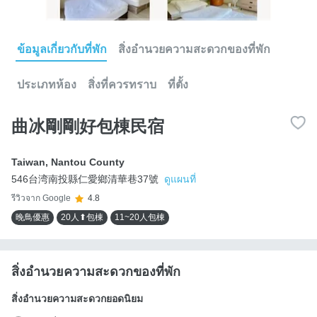
ข้อมูลเกี่ยวกับที่พัก
สิ่งอำนวยความสะดวกของที่พัก
ประเภทห้อง
สิ่งที่ควรทราบ
ที่ตั้ง
曲冰剛剛好包棟民宿
Taiwan
,
Nantou County
546台湾南投縣仁愛鄉清華巷37號
ดูแผนที่
รีวิวจาก Google
4.8
晚鳥優惠
20人⬆包棟
11~20人包棟
สิ่งอำนวยความสะดวกของที่พัก
สิ่งอำนวยความสะดวกยอดนิยม