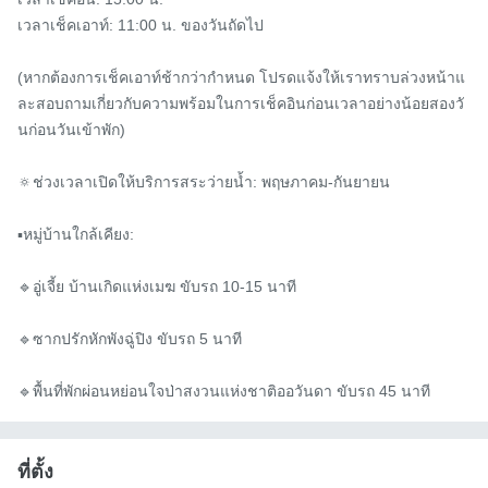
เวลาเช็คเอาท์: 11:00 น. ของวันถัดไป

(หากต้องการเช็คเอาท์ช้ากว่ากำหนด โปรดแจ้งให้เราทราบล่วงหน้าแ
ละสอบถามเกี่ยวกับความพร้อมในการเช็คอินก่อนเวลาอย่างน้อยสองวั
นก่อนวันเข้าพัก)

🔅ช่วงเวลาเปิดให้บริการสระว่ายน้ำ: พฤษภาคม-กันยายน

▪️หมู่บ้านใกล้เคียง:

🔹อู่เจี้ย บ้านเกิดแห่งเมฆ ขับรถ 10-15 นาที

🔹ซากปรักหักพังฉู่ปิง ขับรถ 5 นาที

🔹พื้นที่พักผ่อนหย่อนใจป่าสงวนแห่งชาติออวันดา ขับรถ 45 นาที
ที่ตั้ง