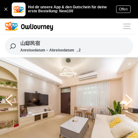
Hol dir unsere App & den Gutschein für deine
Offen
erste Bestellung: New100
山邸民宿
Anreisedatum ~ Abreisedatum
, 2