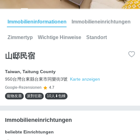
Immobilieninformationen
Immobilieneinrichtungen
Zimmertyp
Wichtige Hinweise
Standort
山邸民宿
Taiwan
,
Taitung County
950台灣台東縣台東市同樂街3號
Karte anzeigen
Google-Rezensionen
4.7
寵物友善
派對狂歡
10人⬇包棟
Immobilieneinrichtungen
beliebte Einrichtungen