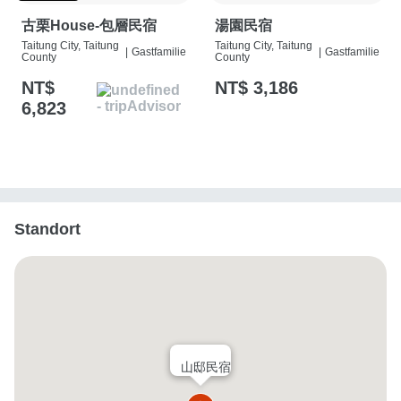
古栗House-包層民宿
湯園民宿
Taitung City, Taitung
Taitung City, Taitung
|
Gastfamilie
|
Gastfamilie
County
County
NT$
NT$ 3,186
6,823
Standort
山邸民宿