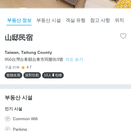
부동산 정보
부동산 시설
객실 유형
참고 사항
위치
山邸民宿
Taiwan
,
Taitung County
950台灣台東縣台東市同樂街3號
지도 보기
구글 리뷰
4.7
寵物友善
派對狂歡
10人⬇包棟
부동산 시설
인기 시설
Common Wifi
Parking