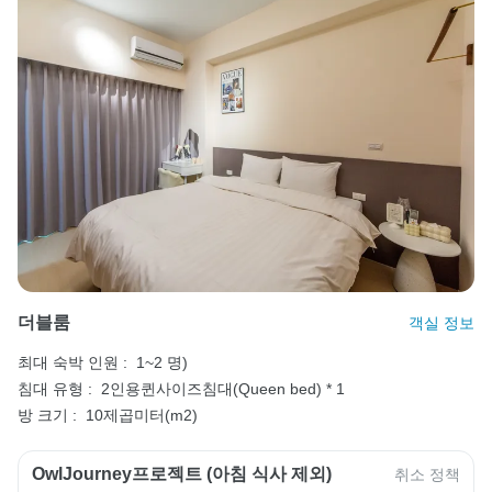
더블룸
객실 정보
최대 숙박 인원 :
1~2 명)
침대 유형 :
2인용퀸사이즈침대(Queen bed) * 1
방 크기 :
10제곱미터(m2)
OwlJourney프로젝트 (아침 식사 제외)
취소 정책