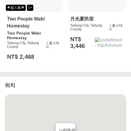
🌟超人氣🌟
1+
Two People Wabi
月光夏民宿
Homestay
Taitung City, Taitung
|
홈스테
County
이
Two People Wabi
Homestay
NT$
Taitung City, Taitung
|
홈스테
3,446
County
이
NT$ 2,468
위치
山邸民宿