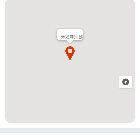
禾淞津別邸