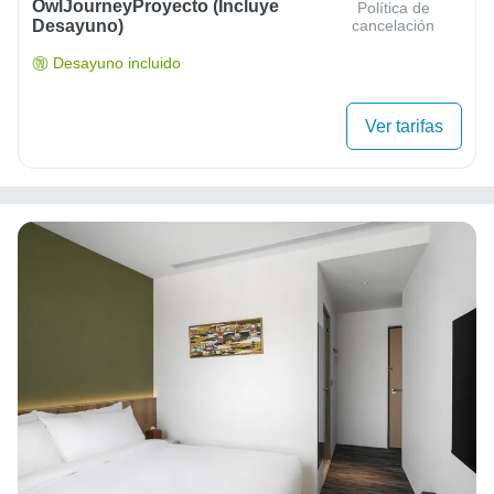
OwlJourneyProyecto (Incluye
Política de
Desayuno)
cancelación
Desayuno incluido
Ver tarifas