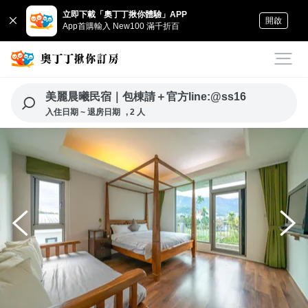
立即下載「奧丁丁揪你體驗」APP
開啟
App首購輸入 New100 滿千折百
美麗晨曦民宿｜包棟請＋官方line:@ss16
入住日期 ~ 退房日期
, 2 人