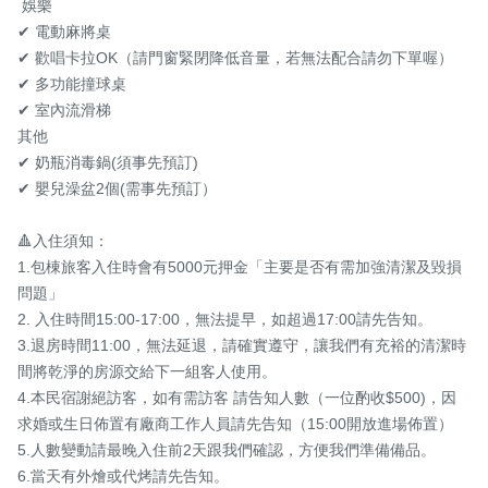
 娛樂 

✔ 電動麻將桌 

✔ 歡唱卡拉OK（請門窗緊閉降低音量，若無法配合請勿下單喔） 

✔ 多功能撞球桌

✔ 室內流滑梯

其他  

✔ 奶瓶消毒鍋(須事先預訂) 

✔ 嬰兒澡盆2個(需事先預訂） 

🔺入住須知： 

1.包棟旅客入住時會有5000元押金「主要是否有需加強清潔及毀損
問題」 

2. 入住時間15:00-17:00，無法提早，如超過17:00請先告知。 

3.退房時間11:00，無法延退，請確實遵守，讓我們有充裕的清潔時
間將乾淨的房源交給下一組客人使用。 

4.本民宿謝絕訪客，如有需訪客 請告知人數（一位酌收$500​)，因
求婚或生日佈置有廠商工作人員請先告知（15:00開放進場佈置） 

5.人數變動請最晚入住前2天跟我們確認，方便我們準備備品。 

6.當天有外燴或代烤請先告知。 
