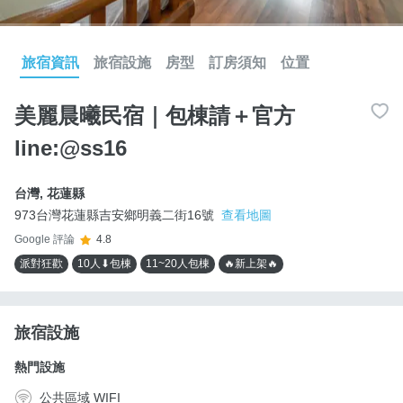
旅宿資訊
旅宿設施
房型
訂房須知
位置
美麗晨曦民宿｜包棟請＋官方
line:@ss16
台灣
,
花蓮縣
973台灣花蓮縣吉安鄉明義二街16號
查看地圖
Google 評論
4.8
派對狂歡
10人⬇包棟
11~20人包棟
🔥新上架🔥
旅宿設施
熱門設施
公共區域 WIFI