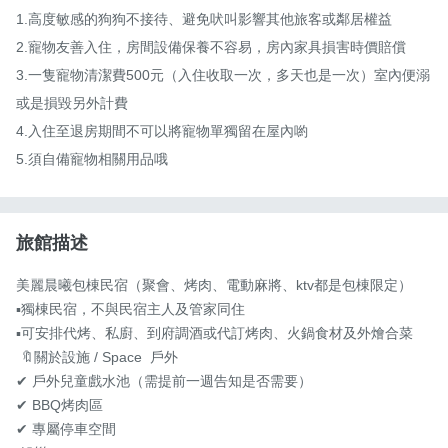
1.高度敏感的狗狗不接待、避免吠叫影響其他旅客或鄰居權益 

2.寵物友善入住，房間設備保養不容易，房內家具損害時價賠償 

3.一隻寵物清潔費500元（入住收取一次，多天也是一次）室內便溺
或是損毀另外計費 

4.入住至退房期間不可以將寵物單獨留在屋內喲 

5.須自備寵物相關用品哦
旅館描述
美麗晨曦包棟民宿（聚會、烤肉、電動麻將、ktv都是包棟限定） 

▪️獨棟民宿，不與民宿主人及管家同住 

▪️可安排代烤、私廚、到府調酒或代訂烤肉、火鍋食材及外燴合菜 

 🔖關於設施 / Space  戶外 

✔ 戶外兒童戲水池（需提前一週告知是否需要）

✔ BBQ烤肉區 

✔ 專屬停車空間
