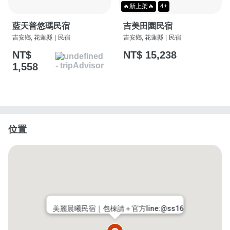
🔥新上架🔥
4+
藍天普悠瑪民宿
吉美田園民宿
吉安鄉, 花蓮縣
|
民宿
吉安鄉, 花蓮縣
|
民宿
NT$
NT$ 15,238
1,558
位置
美麗晨曦民宿｜包棟請＋官方line:@ss16