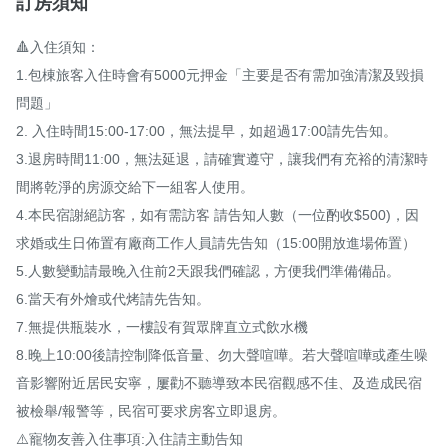
訂房須知
🔺入住須知： 

1.包棟旅客入住時會有5000元押金「主要是否有需加強清潔及毀損
問題」 

2. 入住時間15:00-17:00，無法提早，如超過17:00請先告知。 

3.退房時間11:00，無法延退，請確實遵守，讓我們有充裕的清潔時
間將乾淨的房源交給下一組客人使用。 

4.本民宿謝絕訪客，如有需訪客 請告知人數（一位酌收$500​)，因
求婚或生日佈置有廠商工作人員請先告知（15:00開放進場佈置） 

5.人數變動請最晚入住前2天跟我們確認，方便我們準備備品。 

6.當天有外燴或代烤請先告知。 

7.無提供瓶裝水，一樓設有賀眾牌直立式飲水機 

8.晚上10:00後請控制降低音量、勿大聲喧嘩。若大聲喧嘩或產生噪
音影響附近居民安寧，屢勸不聽導致本民宿觀感不佳、及造成民宿
被檢舉/報警等，民宿可要求房客立即退房。   

⚠️寵物友善入住事項:入住請主動告知 
