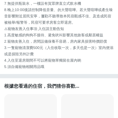
7.無提供瓶裝水，一樓設有賀眾牌直立式飲水機 

8.晚上10:00後請控制降低音量、勿大聲喧嘩。若大聲喧嘩或產生噪
音影響附近居民安寧，屢勸不聽導致本民宿觀感不佳、及造成民宿
被檢舉/報警等，民宿可要求房客立即退房。   

⚠️寵物友善入住事項:入住請主動告知 

1.高度敏感的狗狗不接待、避免吠叫影響其他旅客或鄰居權益 

2.寵物友善入住，房間設備保養不容易，房內家具損害時價賠償 

3.一隻寵物清潔費500元（入住收取一次，多天也是一次）室內便溺
或是損毀另外計費 

4.入住至退房期間不可以將寵物單獨留在屋內喲 

5.須自備寵物相關用品哦
根據您看過的住宿，我們猜你喜歡...