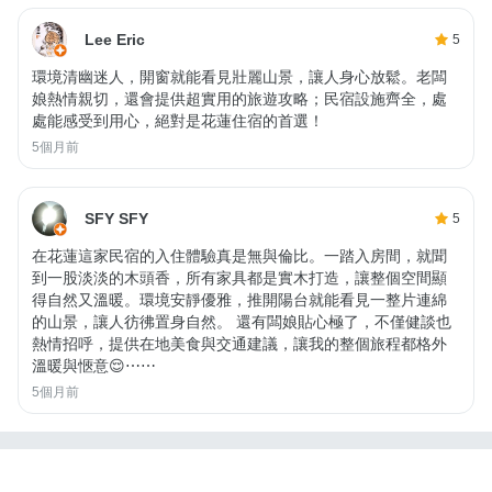
Lee Eric
5
環境清幽迷人，開窗就能看見壯麗山景，讓人身心放鬆。老闆
娘熱情親切，還會提供超實用的旅遊攻略；民宿設施齊全，處
處能感受到用心，絕對是花蓮住宿的首選！
5個月前
SFY SFY
5
在花蓮這家民宿的入住體驗真是無與倫比。一踏入房間，就聞
到一股淡淡的木頭香，所有家具都是實木打造，讓整個空間顯
得自然又溫暖。環境安靜優雅，推開陽台就能看見一整片連綿
的山景，讓人彷彿置身自然。 還有闆娘貼心極了，不僅健談也
熱情招呼，提供在地美食與交通建議，讓我的整個旅程都格外
溫暖與愜意😌⋯⋯
5個月前