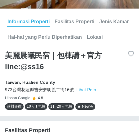
Informasi Properti
Fasilitas Properti
Jenis Kamar
Hal-hal yang Perlu Diperhatikan
Lokasi
美麗晨曦民宿｜包棟請＋官方
line:@ss16
Taiwan
,
Hualien County
973台灣花蓮縣吉安鄉明義二街16號
Lihat Peta
Ulasan Google
4.8
派對狂歡
10人⬇包棟
11~20人包棟
🔥 New🔥
Fasilitas Properti