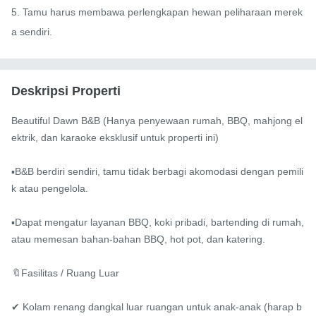
5. Tamu harus membawa perlengkapan hewan peliharaan merek
a sendiri.
Deskripsi Properti
Beautiful Dawn B&B (Hanya penyewaan rumah, BBQ, mahjong el
ektrik, dan karaoke eksklusif untuk properti ini)

▪️B&B berdiri sendiri, tamu tidak berbagi akomodasi dengan pemili
k atau pengelola.

▪️Dapat mengatur layanan BBQ, koki pribadi, bartending di rumah, 
atau memesan bahan-bahan BBQ, hot pot, dan katering.

🔖Fasilitas / Ruang Luar

✔ Kolam renang dangkal luar ruangan untuk anak-anak (harap b