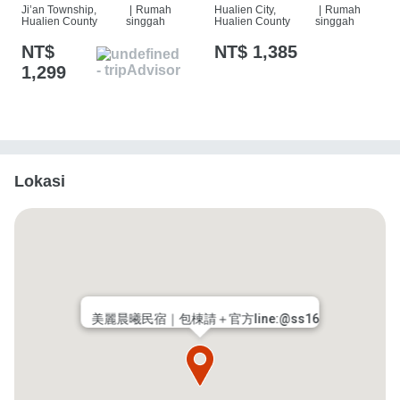
Ji’an Township,
|
Rumah
Hualien City,
|
Rumah
Hualien County
singgah
Hualien County
singgah
NT$
NT$ 1,385
1,299
Lokasi
美麗晨曦民宿｜包棟請＋官方line:@ss16