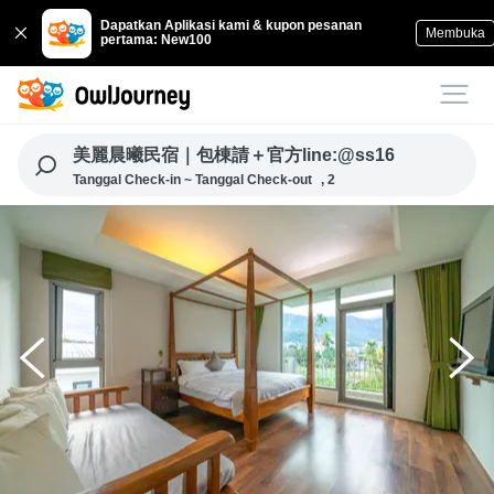
Dapatkan Aplikasi kami & kupon pesanan
Membuka
pertama: New100
美麗晨曦民宿｜包棟請＋官方line:@ss16
Tanggal Check-in ~ Tanggal Check-out
, 2