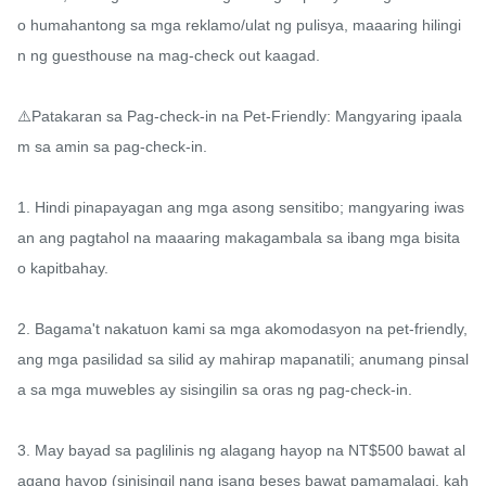
o humahantong sa mga reklamo/ulat ng pulisya, maaaring hilingi
n ng guesthouse na mag-check out kaagad.

⚠️Patakaran sa Pag-check-in na Pet-Friendly: Mangyaring ipaala
m sa amin sa pag-check-in.

1. Hindi pinapayagan ang mga asong sensitibo; mangyaring iwas
an ang pagtahol na maaaring makagambala sa ibang mga bisita 
o kapitbahay.

2. Bagama't nakatuon kami sa mga akomodasyon na pet-friendly, 
ang mga pasilidad sa silid ay mahirap mapanatili; anumang pinsal
a sa mga muwebles ay sisingilin sa oras ng pag-check-in.

3. May bayad sa paglilinis ng alagang hayop na NT$500 bawat al
agang hayop (sinisingil nang isang beses bawat pamamalagi, kah