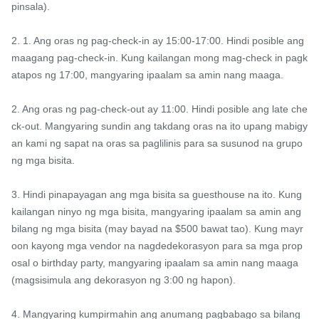
pinsala).

2. 1. Ang oras ng pag-check-in ay 15:00-17:00. Hindi posible ang 
maagang pag-check-in. Kung kailangan mong mag-check in pagk
atapos ng 17:00, mangyaring ipaalam sa amin nang maaga.

2. Ang oras ng pag-check-out ay 11:00. Hindi posible ang late che
ck-out. Mangyaring sundin ang takdang oras na ito upang mabigy
an kami ng sapat na oras sa paglilinis para sa susunod na grupo 
ng mga bisita.

3. Hindi pinapayagan ang mga bisita sa guesthouse na ito. Kung 
kailangan ninyo ng mga bisita, mangyaring ipaalam sa amin ang 
bilang ng mga bisita (may bayad na $500 bawat tao). Kung mayr
oon kayong mga vendor na nagdedekorasyon para sa mga prop
osal o birthday party, mangyaring ipaalam sa amin nang maaga 
(magsisimula ang dekorasyon ng 3:00 ng hapon).

4. Mangyaring kumpirmahin ang anumang pagbabago sa bilang 