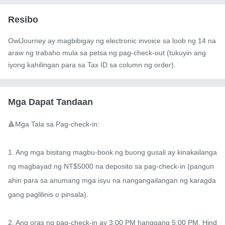
Resibo
OwlJourney ay magbibigay ng electronic invoice sa loob ng 14 na
araw ng trabaho mula sa petsa ng pag-check-out (tukuyin ang
iyong kahilingan para sa Tax ID sa column ng order).
Mga Dapat Tandaan
🔺Mga Tala sa Pag-check-in:

1. Ang mga bisitang magbu-book ng buong gusali ay kinakailanga
ng magbayad ng NT$5000 na deposito sa pag-check-in (pangun
ahin para sa anumang mga isyu na nangangailangan ng karagda
gang paglilinis o pinsala).

2. Ang oras ng pag-check-in ay 3:00 PM hanggang 5:00 PM. Hind