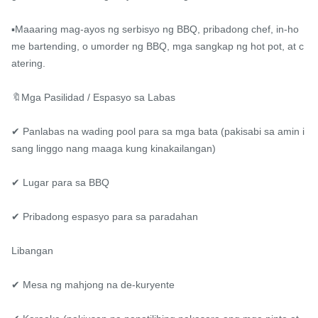
▪️Maaaring mag-ayos ng serbisyo ng BBQ, pribadong chef, in-ho
me bartending, o umorder ng BBQ, mga sangkap ng hot pot, at c
atering.

🔖Mga Pasilidad / Espasyo sa Labas

✔ Panlabas na wading pool para sa mga bata (pakisabi sa amin i
sang linggo nang maaga kung kinakailangan)

✔ Lugar para sa BBQ

✔ Pribadong espasyo para sa paradahan

Libangan

✔ Mesa ng mahjong na de-kuryente
