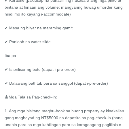
✔ Karaoke (pakiusap na panatilihing nakasara ang mga pinto at 
bintana at hinaan ang volume; mangyaring huwag umorder kung 
hindi mo ito kayang i-accommodate)

✔ Mesa ng bilyar na maraming gamit

✔ Panloob na water slide

Iba pa

✔ Isteriliser ng bote (dapat i-pre-order)

✔ Dalawang bathtub para sa sanggol (dapat i-pre-order)

🔺Mga Tala sa Pag-check-in:

1. Ang mga bisitang magbu-book sa buong property ay kinakailan
gang magbayad ng NT$5000 na deposito sa pag-check-in (pang
unahin para sa mga kahilingan para sa karagdagang paglilinis o 