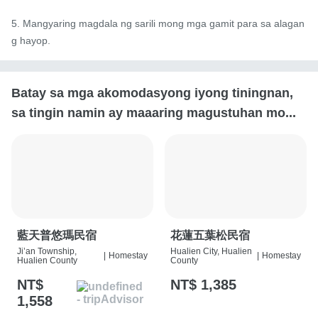
5. Mangyaring magdala ng sarili mong mga gamit para sa alagan
g hayop.
Batay sa mga akomodasyong iyong tiningnan,
sa tingin namin ay maaaring magustuhan mo...
藍天普悠瑪民宿
花蓮五葉松民宿
Ji’an Township,
Hualien City, Hualien
|
Homestay
|
Homestay
Hualien County
County
NT$
NT$ 1,385
1,558