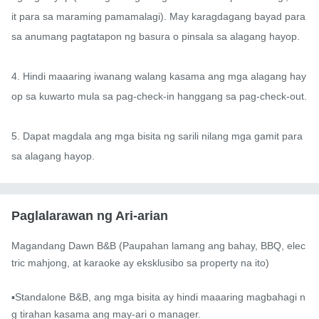
it para sa maraming pamamalagi). May karagdagang bayad para 
sa anumang pagtatapon ng basura o pinsala sa alagang hayop.

4. Hindi maaaring iwanang walang kasama ang mga alagang hay
op sa kuwarto mula sa pag-check-in hanggang sa pag-check-out.

5. Dapat magdala ang mga bisita ng sarili nilang mga gamit para 
sa alagang hayop.
Paglalarawan ng Ari-arian
Magandang Dawn B&B (Paupahan lamang ang bahay, BBQ, elec
tric mahjong, at karaoke ay eksklusibo sa property na ito)

▪️Standalone B&B, ang mga bisita ay hindi maaaring magbahagi n
g tirahan kasama ang may-ari o manager.
