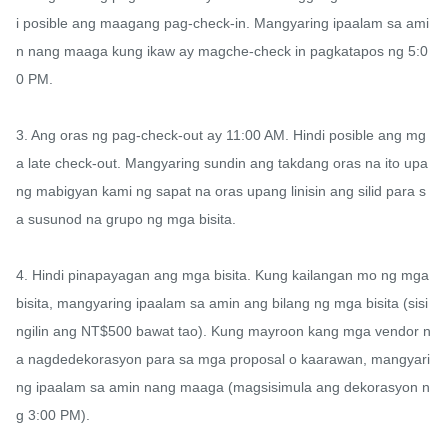
i posible ang maagang pag-check-in. Mangyaring ipaalam sa ami
n nang maaga kung ikaw ay magche-check in pagkatapos ng 5:0
0 PM.

3. Ang oras ng pag-check-out ay 11:00 AM. Hindi posible ang mg
a late check-out. Mangyaring sundin ang takdang oras na ito upa
ng mabigyan kami ng sapat na oras upang linisin ang silid para s
a susunod na grupo ng mga bisita.

4. Hindi pinapayagan ang mga bisita. Kung kailangan mo ng mga 
bisita, mangyaring ipaalam sa amin ang bilang ng mga bisita (sisi
ngilin ang NT$500 bawat tao). Kung mayroon kang mga vendor n
a nagdedekorasyon para sa mga proposal o kaarawan, mangyari
ng ipaalam sa amin nang maaga (magsisimula ang dekorasyon n
g 3:00 PM).
