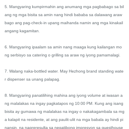
5. Mangyaring kumpirmahin ang anumang mga pagbabago sa bil
ang ng mga bisita sa amin nang hindi bababa sa dalawang araw 
bago ang pag-check-in upang maihanda namin ang mga kinakail
angang kagamitan.

6. Mangyaring ipaalam sa amin nang maaga kung kailangan mo 
ng serbisyo sa catering o grilling sa araw ng iyong pamamalagi.

7. Walang naka-bottled water. May Hezhong brand standing wate
r dispenser sa unang palapag.

8. Mangyaring panatilihing mahina ang iyong volume at iwasan a
ng malalakas na ingay pagkatapos ng 10:00 PM. Kung ang isang 
bisita ay gumawa ng malalakas na ingay o nakakagambala sa mg
a kalapit na residente, at ang paulit-ulit na mga babala ay hindi pi
nansin, na nagreresulta sa negatibong impresyon sa guesthouse 