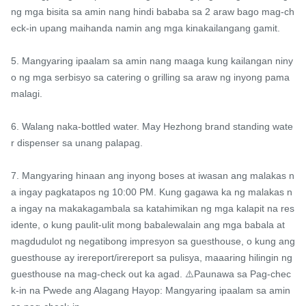
ng mga bisita sa amin nang hindi bababa sa 2 araw bago mag-ch
eck-in upang maihanda namin ang mga kinakailangang gamit.

5. Mangyaring ipaalam sa amin nang maaga kung kailangan niny
o ng mga serbisyo sa catering o grilling sa araw ng inyong pama
malagi.

6. Walang naka-bottled water. May Hezhong brand standing wate
r dispenser sa unang palapag.

7. Mangyaring hinaan ang inyong boses at iwasan ang malakas n
a ingay pagkatapos ng 10:00 PM. Kung gagawa ka ng malakas n
a ingay na makakagambala sa katahimikan ng mga kalapit na res
idente, o kung paulit-ulit mong babalewalain ang mga babala at 
magdudulot ng negatibong impresyon sa guesthouse, o kung ang 
guesthouse ay irereport/irereport sa pulisya, maaaring hilingin ng 
guesthouse na mag-check out ka agad. ⚠️Paunawa sa Pag-chec
k-in na Pwede ang Alagang Hayop: Mangyaring ipaalam sa amin 