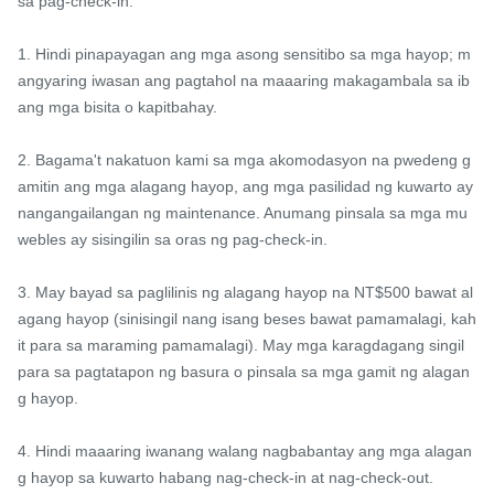
sa pag-check-in.

1. Hindi pinapayagan ang mga asong sensitibo sa mga hayop; m
angyaring iwasan ang pagtahol na maaaring makagambala sa ib
ang mga bisita o kapitbahay.

2. Bagama't nakatuon kami sa mga akomodasyon na pwedeng g
amitin ang mga alagang hayop, ang mga pasilidad ng kuwarto ay 
nangangailangan ng maintenance. Anumang pinsala sa mga mu
webles ay sisingilin sa oras ng pag-check-in.

3. May bayad sa paglilinis ng alagang hayop na NT$500 bawat al
agang hayop (sinisingil nang isang beses bawat pamamalagi, kah
it para sa maraming pamamalagi). May mga karagdagang singil 
para sa pagtatapon ng basura o pinsala sa mga gamit ng alagan
g hayop.

4. Hindi maaaring iwanang walang nagbabantay ang mga alagan
g hayop sa kuwarto habang nag-check-in at nag-check-out.
