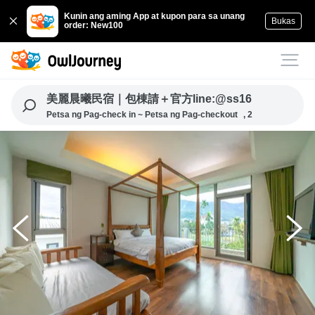
Kunin ang aming App at kupon para sa unang
Bukas
order: New100
美麗晨曦民宿｜包棟請＋官方line:@ss16
Petsa ng Pag-check in ~ Petsa ng Pag-checkout
, 2