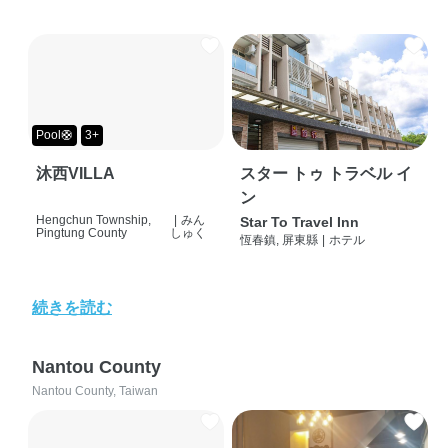
Pool🛟
3+
沐西VILLA
スター トゥ トラベル イ
ン
Hengchun Township,
|
みん
Star To Travel Inn
Pingtung County
しゅく
恆春鎮, 屏東縣
|
ホテル
続きを読む
Nantou County
Nantou County, Taiwan