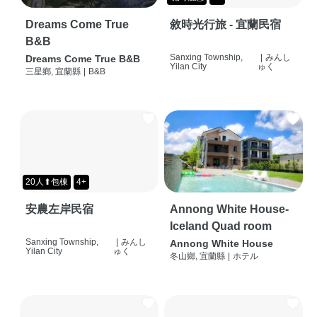
Dreams Come True
敘時光行旅 - 宜蘭民宿
B&B
Sanxing Township,
|
みんし
Dreams Come True B&B
Yilan City
ゅく
三星鄉, 宜蘭縣
|
B&B
20人⬆包棟
4+
安農左岸民宿
Annong White House-
Iceland Quad room
Sanxing Township,
|
みんし
Annong White House
Yilan City
ゅく
冬山鄉, 宜蘭縣
|
ホテル