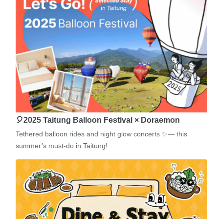
🎈2025 Taitung Balloon Festival × Doraemon
Tethered balloon rides and night glow concerts ✨— this
summer’s must-do in Taitung!