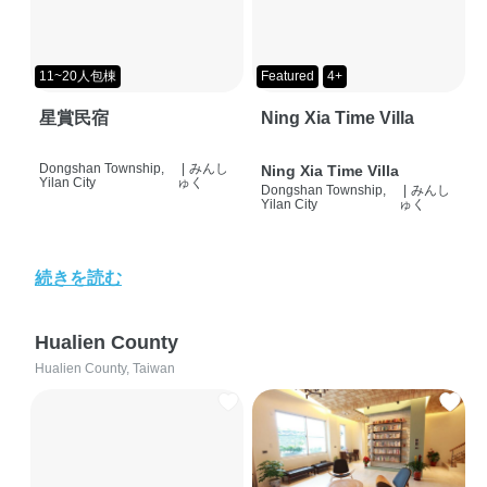
11~20人包棟
Featured
4+
星賞民宿
Ning Xia Time Villa
Dongshan Township,
|
みんし
Ning Xia Time Villa
Yilan City
ゅく
Dongshan Township,
|
みんし
Yilan City
ゅく
続きを読む
Hualien County
Hualien County, Taiwan