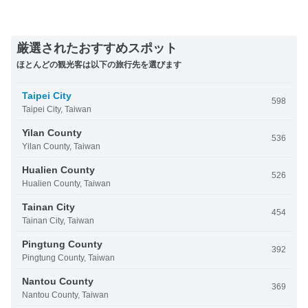
厳選されたおすすめスポット
ほとんどの観光客は以下の旅行先を選びます
Taipei City
598
Taipei City, Taiwan
Yilan County
536
Yilan County, Taiwan
Hualien County
526
Hualien County, Taiwan
Tainan City
454
Tainan City, Taiwan
Pingtung County
392
Pingtung County, Taiwan
Nantou County
369
Nantou County, Taiwan