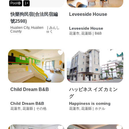
Pool🛟
1+
快樂狗民宿(合法民宿編
Leveeside House
號2598)
Hualien City, Hualien
|
みんし
Leveeside House
County
ゅく
花蓮市, 花蓮縣
|
B&B
Child Dream B&B
ハッピネス イズ カミン
グ
Child Dream B&B
Happiness is coming
花蓮市, 花蓮縣
|
その他
花蓮市, 花蓮縣
|
ホテル