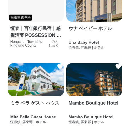
獨旅主題專區
恆春｜百年銀行民宿｜感
ウナ ベイビー ホテル
覺活著 POSSESSION |
背包客棧 | 恆春必住特色
Hengchun Township,
|
みん
Una Baby Hotel
Pingtung County
しゅく
恆春鎮, 屏東縣
|
ホテル
旅店 | HOSTEL |
ミラ ベラ ゲスト ハウス
Mambo Boutique Hotel
Mira Bella Guest House
Mambo Boutique Hotel
恆春鎮, 屏東縣
|
ホテル
恆春鎮, 屏東縣
|
ホテル