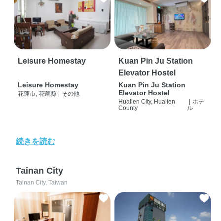
Leisure Homestay
Kuan Pin Ju Station
Elevator Hostel
Leisure Homestay
Kuan Pin Ju Station
Elevator Hostel
花蓮市, 花蓮縣
|
その他
Hualien City, Hualien
|
ホテ
County
ル
続きを読む
Tainan City
Tainan City, Taiwan