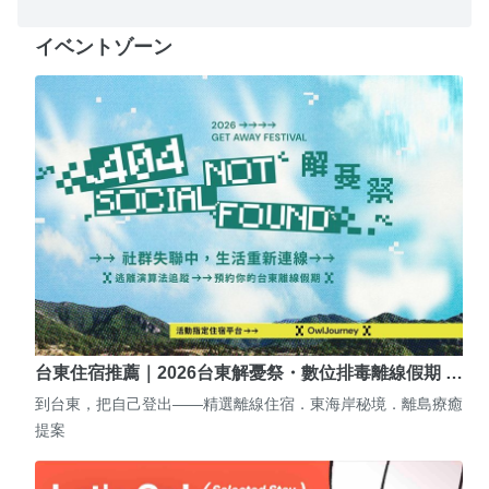
イベントゾーン
台東住宿推薦｜2026台東解憂祭・數位排毒離線假期 …
到台東，把自己登出——精選離線住宿．東海岸秘境．離島療癒
提案