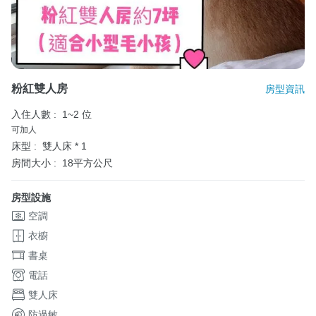
粉紅雙人房
房型資訊
入住人數 :
1~2 位
可加人
床型 :
雙人床 * 1
房間大小 :
18平方公尺
房型設施
空調
衣櫥
書桌
電話
雙人床
防過敏