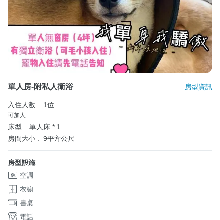
單人房-附私人衛浴
房型資訊
入住人數 :
1位
可加人
床型 :
單人床 * 1
房間大小 :
9平方公尺
房型設施
空調
衣櫥
書桌
電話