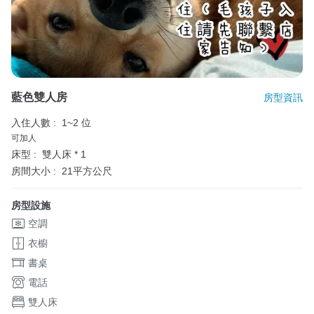
藍色雙人房
房型資訊
入住人數 :
1~2 位
可加人
床型 :
雙人床 * 1
房間大小 :
21平方公尺
房型設施
空調
衣櫥
書桌
電話
雙人床