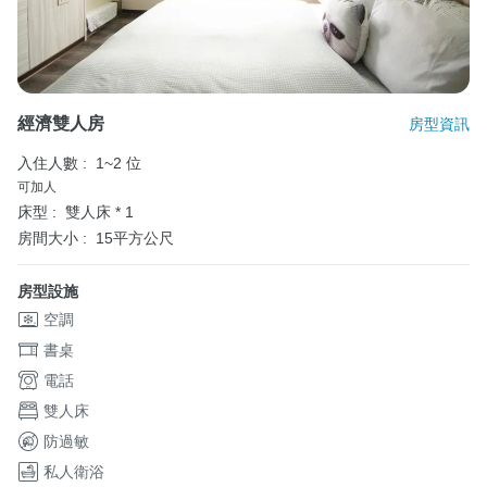
經濟雙人房
房型資訊
入住人數 :
1~2 位
可加人
床型 :
雙人床 * 1
房間大小 :
15平方公尺
房型設施
空調
書桌
電話
雙人床
防過敏
私人衛浴