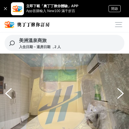
立即下載「奧丁丁揪你體驗」APP
開啟
App首購輸入 New100 滿千折百
美洲溫泉商旅
入住日期 ~ 退房日期
, 2 人