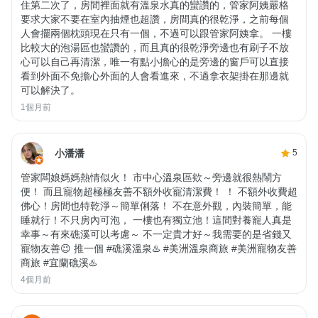
住第二次了，房間裡面就有溫泉水真的蠻讚的，管家阿姨嚴格
要求大家不要在室內抽煙也超讚，房間真的很乾淨，之前每個
人會擺兩個枕頭現在只有一個，不過可以跟管家阿姨拿。 一樓
比較大的泡湯區也蠻讚的，而且真的很乾淨旁邊也有刷子不放
心可以自己再清潔，唯一有點小擔心的是旁邊的窗戶可以直接
看到外面不免擔心外面的人會看進來，不過拿衣架掛在那邊就
可以解決了。
1個月前
小潘潘
5
管家闆娘媽媽熱情似火！ 市中心溫泉區欸～旁邊就很熱鬧方
便！ 而且寵物超極極友善不額外收寵清潔費！ ！ 不額外收費超
佛心！房間也特乾淨～簡單俐落！ 不在意外觀，內裝簡單，能
睡就行！不只房內可泡， 一樓也有獨立池！這間對養寵人真是
幸事～有來礁溪可以考慮～ 不一定貴才好～我需要的是省錢又
寵物友善😉 推一個 #礁溪溫泉♨️ #美洲溫泉商旅 #美洲寵物友善
商旅 #宜蘭礁溪♨️
4個月前