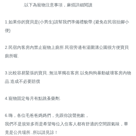
               .以下為寵物注意事項，麻煩詳細閱讀

1.如果你的寶貝是{小男生}請幫我們準備禮貌帶.{避免在民宿抬腳小
便} 

2.民宿內客房內禁止寵物上廁所.民宿旁邊有湯圍溝公園很方便寶貝
廁所喔. 

3.比較容易緊張的寶貝..無法單獨在客房.以免狗狗暴動破壞客房內物
品.造成不必要賠償 

4.寵物固定每月有點跳蚤藥劑. 

6.嗨，各位毛爸爸媽媽們，先跟你說聲抱歉，

我們不是規矩多而是希望每位入住客人都有舒適的空間跟氣味，畢
竟是公共場所..所以請見諒！