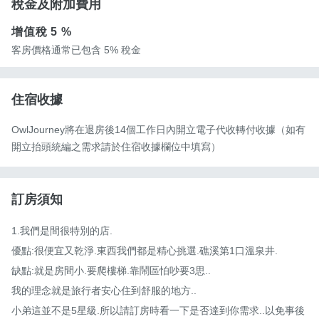
稅金及附加費用
增值稅
5 %
客房價格通常已包含 5% 稅金
住宿收據
OwlJourney將在退房後14個工作日內開立電子代收轉付收據（如有
開立抬頭統編之需求請於住宿收據欄位中填寫）
訂房須知
1.我們是間很特別的店.

優點:很便宜又乾淨.東西我們都是精心挑選.礁溪第1口溫泉井.

缺點:就是房間小.要爬樓梯.靠鬧區怕吵要3思..

我的理念就是旅行者安心住到舒服的地方..

小弟這並不是5星級.所以請訂房時看一下是否達到你需求..以免事後