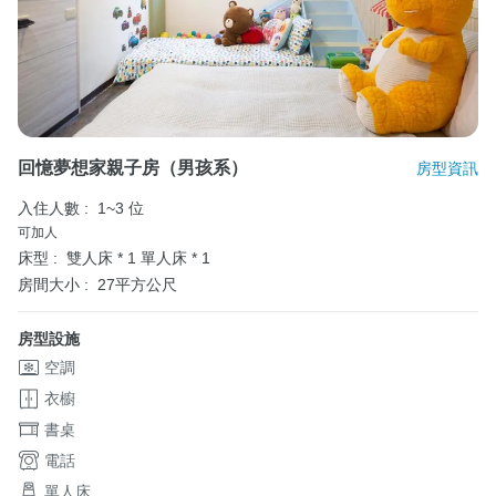
回憶夢想家親子房（男孩系）
房型資訊
入住人數 :
1~3 位
可加人
床型 :
雙人床 * 1
單人床 * 1
房間大小 :
27平方公尺
房型設施
空調
衣櫥
書桌
電話
單人床