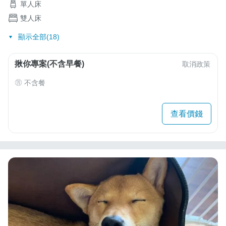
單人床
雙人床
顯示全部(18)
揪你專案(不含早餐)
取消政策
不含餐
查看價錢