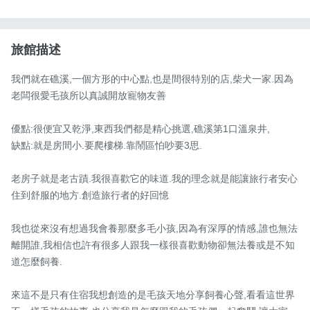
旅館描述
我們就在礁溪,一個方形的中心點,也是間很特別的店,柴犬一家.因為
老闆很愛毛孩所以真誠開放寵物友善

優點:很便宜又乾淨,東西我們都是精心挑選,礁溪第1口溫泉井,

缺點:就是房間小.要爬樓梯.靠鬧區怕吵要3思.

老房子就是老古蹟.我很喜歡它的味道.我的理念就是能讓旅行者安心
住到舒服的地方.創造旅行者的好回憶

我也從來沒有想過我會養那麼多毛小孩,因為有深厚的情感,誰也無法
離開誰,我相信也許有很多人跟我一樣很喜歡動物卻無法養或是不知
道怎麼飼養.

來這不是只有住宿我想創造的是毛孩天地分享飼養心聲,看看這世界