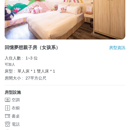
回憶夢想親子房（女孩系）
房型資訊
入住人數 :
1~3 位
可加人
床型 :
單人床 * 1
雙人床 * 1
房間大小 :
27平方公尺
房型設施
空調
衣櫥
書桌
電話