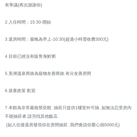
有爭議{再次謝謝你}

2.入住時間：15:30-開始

3.退房時間：最晚為早上-10:30{超過小時需收費300元}

4.目前已經沒有販售海鮮粥

5.美洲溫泉商旅為寵物友善商旅.有分友善房間

6.孩童政策 歡迎

7.本館為非常嚴格禁菸館..抽菸只提供1樓室外可抽..如無法忍受房內
不能抽菸者.請另找其他飯店.

 {如入住後退房發現你在房間抽菸..我們會請你愛心捐5000元}
