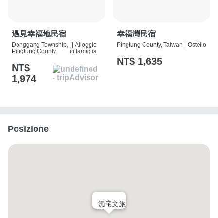
遇見幸福地民宿
幸福灣民宿
Donggang Township,
|
Alloggio
Pingtung County, Taiwan
|
Ostello
Pingtung County
in famiglia
NT$ 1,635
NT$
1,974
Posizione
漁宅文旅