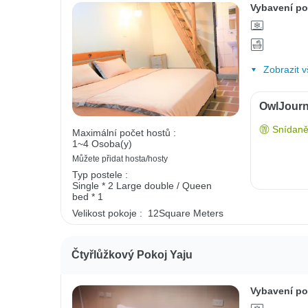
Vybavení po
Zobrazit v
OwlJourn
Snídaně
Maximální počet hostů :
1~4 Osoba(y)
Můžete přidat hosta/hosty
Typ postele :
Single * 2
Large double / Queen
bed * 1
Velikost pokoje :
12Square Meters
Čtyřlůžkový Pokoj Yaju
Vybavení po