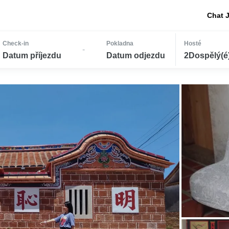
Chat 
Check-in
Pokladna
Hosté
-
Datum příjezdu
Datum odjezdu
2Dospělý(é) 