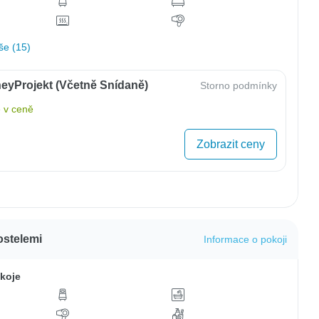
še (15)
eyProjekt (včetně Snídaně)
Storno podmínky
 v ceně
Zobrazit ceny
ostelemi
Informace o pokoji
koje