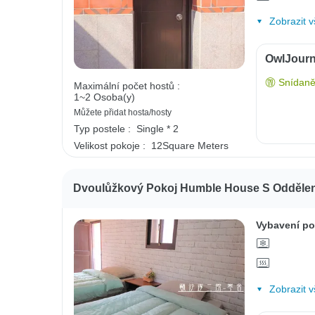
Zobrazit v
OwlJourn
Snídaně
Maximální počet hostů :
1~2 Osoba(y)
Můžete přidat hosta/hosty
Typ postele :
Single * 2
Velikost pokoje :
12Square Meters
Dvoulůžkový Pokoj Humble House S Oddělen
Vybavení po
Zobrazit v