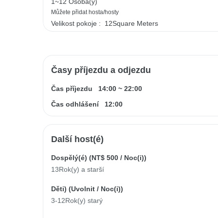
1~12 Osoba(y)
Můžete přidat hosta/hosty
Velikost pokoje :
12Square Meters
Časy příjezdu a odjezdu
Čas příjezdu
14:00
~
22:00
Čas odhlášení
12:00
Další host(é)
Dospělý(é) (
NT$ 500
/ Noc(i))
13Rok(y) a starší
Děti) (
Uvolnit
/ Noc(i))
3-12Rok(y) starý