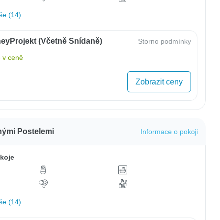
še (14)
eyProjekt (včetně Snídaně)
Storno podmínky
 v ceně
Zobrazit ceny
ými Postelemi
Informace o pokoji
koje
še (14)