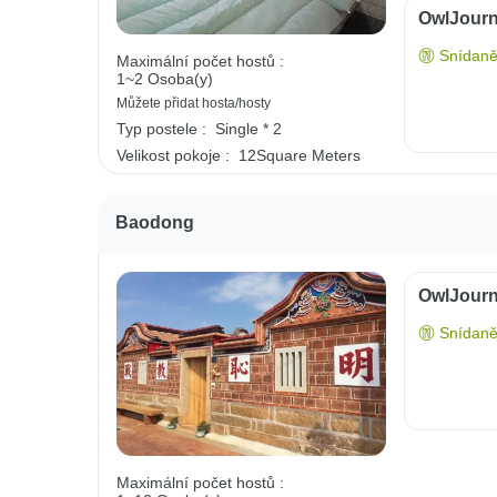
OwlJourn
Snídaně
Maximální počet hostů :
1~2 Osoba(y)
Můžete přidat hosta/hosty
Typ postele :
Single * 2
Velikost pokoje :
12Square Meters
Baodong
OwlJourn
Snídaně
Maximální počet hostů :