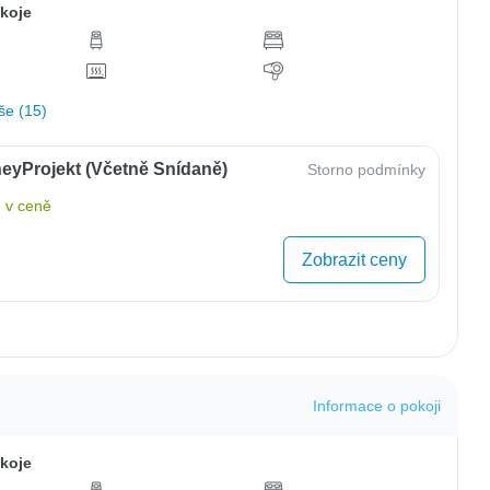
koje
še (15)
eyProjekt (včetně Snídaně)
Storno podmínky
 v ceně
Zobrazit ceny
Informace o pokoji
koje