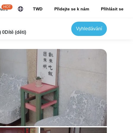
HOT
JuJu
TWD
Přidejte se k nám
Přihlásit se
Vyhledávání
0Dítě (děti)