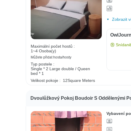
Zobrazit v
OwlJourn
Snídaně
Maximální počet hostů :
1~4 Osoba(y)
Můžete přidat hosta/hosty
Typ postele :
Single * 2
Large double / Queen
bed * 1
Velikost pokoje :
12Square Meters
Dvoulůžkový Pokoj Boudoir S Oddělenými P
Vybavení po