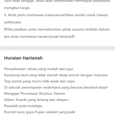
cara tidak sengaja, anda akan dikehendaki membayar pampasan 
mengikut harga.

4. Anda perlu membawa makanan/air/tilam sendiri untuk haiwan 
peliharaan.

❗️❗️Sila pastikan anda memaklumkan pihak asrama terlebih dahulu 
jika anda membawa kanak-kanak berbulu❗️❗️
Huraian Hartanah
Penyelesaian rahsia yang mudah dan jujur

Kampung kecil yang tidak meriah tetapi penuh dengan manusia

Tepi pantai yang murni milik awak dan saya...

Di sebuah penempatan sederhana yang berusia berabad-abad~

Mengejar Percintaan Wuzhou Talents

Dalam Xuanbi yang tenang dan elegan~

Rasailah puisi nostalgia

Rumah kuno gaya Fujian selatan yang pelik
