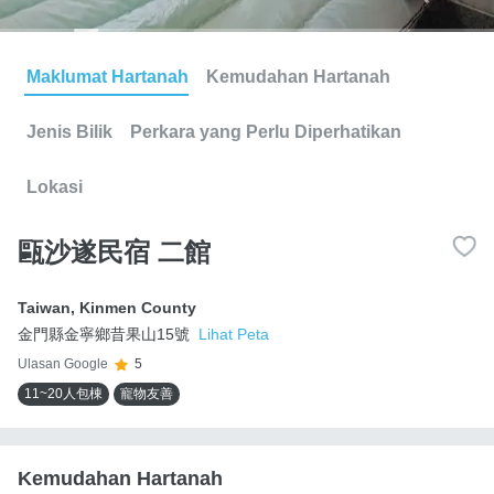
Maklumat Hartanah
Kemudahan Hartanah
Jenis Bilik
Perkara yang Perlu Diperhatikan
Lokasi
甌沙遂民宿 二館
Taiwan
,
Kinmen County
金門縣金寧鄉昔果山15號
Lihat Peta
Ulasan Google
5
11~20人包棟
寵物友善
Kemudahan Hartanah