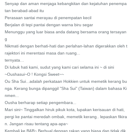
Senyap dan aman menjaga kebangkitan dan kejatuhan penempa
tan berabad-abad itu

Perasaan santai merayau di penempatan kecil

Berjalan di tepi pantai dengan warna biru segar

Menunggu yang luar biasa anda datang bersama orang tersayan
g

Nikmati dengan berhati-hati dan perlahan-lahan digerakkan oleh t
rajektori ini merentasi masa dan ruang...

ternyata…

Di lubuk hati kami, sudut yang kami cari selama ini ~ di sini

~Oushasui~O ! Kongsi Sweet~~

Ou Sha Sui...adalah perkataan Hokkien untuk memetik kerang bu
nga. Kerang bunga dipanggil "Sha Sui" (Taiwan) dalam bahasa Ki
nmen...

Ousha berharap setiap pengembara...

Mari sini~ Tinggalkan hiruk pikuk kota, lupakan kerisauan di hati, 
pergi ke pantai meredah ombak, memetik kerang.. lepaskan fikira
n. Jangan risau tentang apa-apa~

Kembali ke B&B~ Berbual dengan rakan yang biasa dan tidak dik