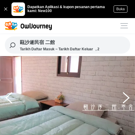
Dapatkan Aplikasi & kupon pesanan pertama
Buka
kami: New100
甌沙遂民宿 二館
Tarikh Daftar Masuk ~ Tarikh Daftar Keluar
, 2