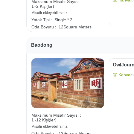
Maksimum Misafir Sayısı :
1~2 Kişi(ler)
Misafir ekleyebilirsiniz.
Yatak Tipi :
Single * 2
Oda Boyutu :
12Square Meters
Baodong
OwlJourne
Kahvaltı 
Maksimum Misafir Sayısı :
1~12 Kişi(ler)
Misafir ekleyebilirsiniz.
Oda Boyutu :
12Square Meters