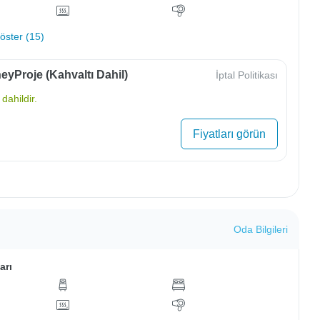
ster (15)
yProje (Kahvaltı Dahil)
İptal Politikası
dahildir.
Fiyatları görün
Oda Bilgileri
arı