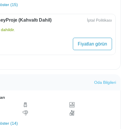
ster (15)
yProje (Kahvaltı Dahil)
İptal Politikası
dahildir.
Fiyatları görün
Oda Bilgileri
arı
ster (14)