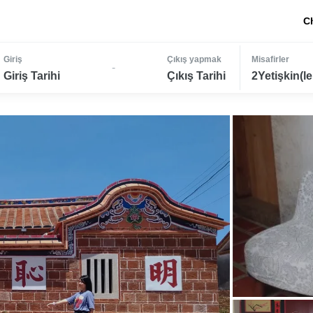
C
Giriş
Çıkış yapmak
Misafirler
-
Giriş Tarihi
Çıkış Tarihi
2Yetişkin(le