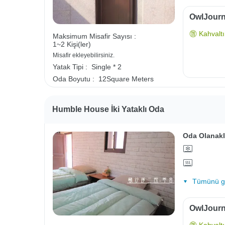
OwlJourne
Kahvaltı 
Maksimum Misafir Sayısı :
1~2 Kişi(ler)
Misafir ekleyebilirsiniz.
Yatak Tipi :
Single * 2
Oda Boyutu :
12Square Meters
Humble House İki Yataklı Oda
Oda Olanakl
Tümünü gö
OwlJourne
Kahvaltı 