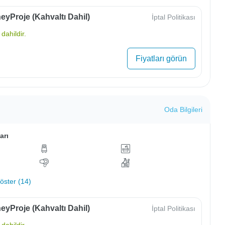
yProje (Kahvaltı Dahil)
İptal Politikası
dahildir.
Fiyatları görün
Oda Bilgileri
arı
ster (14)
yProje (Kahvaltı Dahil)
İptal Politikası
dahildir.