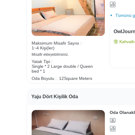
Tümünü gö
OwlJourne
Kahvaltı 
Maksimum Misafir Sayısı :
1~4 Kişi(ler)
Misafir ekleyebilirsiniz.
Yatak Tipi :
Single * 2
Large double / Queen
bed * 1
Oda Boyutu :
12Square Meters
Yaju Dört Kişilik Oda
Oda Olanakl