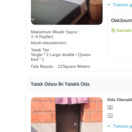
Tümünü gö
OwlJourne
Kahvaltı 
Maksimum Misafir Sayısı :
1~4 Kişi(ler)
Misafir ekleyebilirsiniz.
Yatak Tipi :
Single * 2
Large double / Queen
bed * 1
Oda Boyutu :
12Square Meters
Yatak Odası İki Yataklı Oda
Oda Olanakl
Tümünü gö