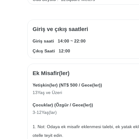
Giriş ve çıkış saatleri
Giriş saati
14:00
~
22:00
Çıkış Saati
12:00
Ek Misafir(ler)
Yetişkin(ler) (
NT$ 500
/ Gece(ler))
13Yaş ve Üzeri
Çocuklar) (
Özgür
/ Gece(ler))
3-12Yaş(lar)
1. Not: Odaya ek misafir eklenmesi talebi, ek yatak ek
otelle teyit edin.