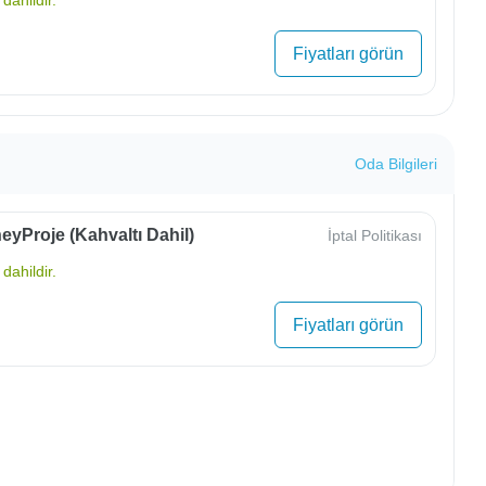
Fiyatları görün
Oda Bilgileri
yProje (Kahvaltı Dahil)
İptal Politikası
dahildir.
Fiyatları görün