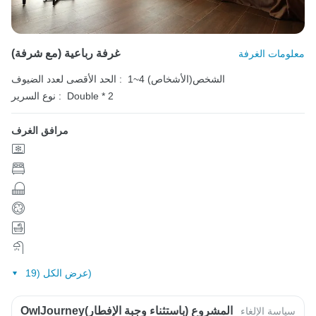
غرفة رباعية (مع شرفة)
معلومات الغرفة
1~4 الشخص(الأشخاص)
الحد الأقصى لعدد الضيوف :
Double * 2
نوع السرير :
مرافق الغرف
عرض الكل (19)
OwlJourneyالمشروع (باستثناء وجبة الإفطار)
سياسة الإلغاء