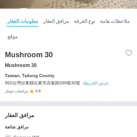
ملاحظات هامة
نوع الغرفة
مرافق العقار
معلومات العقار
موقع
Mushroom 30
Mushroom 30
Taiwan
,
Taitung County
عرض الخريطة
950台灣台東縣台東市吉泰路599巷30號
4.9
مراجعات جوجل
مرافق العقار
مرافق شائعة