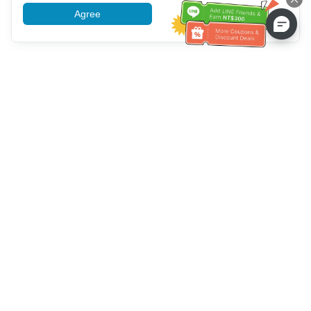
Agree
More information
خدمة العملاء تساعد
اتصل بنا：
+886-2-6610-0183
(مناسب لكبار السن)
رقم الفاكس：
+886-2-6610-0185
ساعات العمل：
أيام الأسبوع 10:00 ~ 18:30