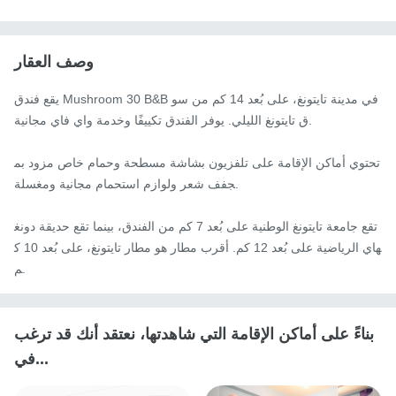
وصف العقار
يقع فندق Mushroom 30 B&B في مدينة تايتونغ، على بُعد 14 كم من سو
ق تايتونغ الليلي. يوفر الفندق تكييفًا وخدمة واي فاي مجانية.

تحتوي أماكن الإقامة على تلفزيون بشاشة مسطحة وحمام خاص مزود بم
جفف شعر ولوازم استحمام مجانية ومغسلة.

تقع جامعة تايتونغ الوطنية على بُعد 7 كم من الفندق، بينما تقع حديقة دونغ
هاي الرياضية على بُعد 12 كم. أقرب مطار هو مطار تايتونغ، على بُعد 10 ك
م.
بناءً على أماكن الإقامة التي شاهدتها، نعتقد أنك قد ترغب
في...