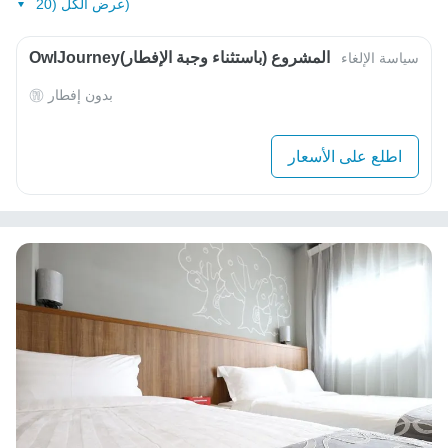
عرض الكل (20)
OwlJourneyالمشروع (باستثناء وجبة الإفطار)
سياسة الإلغاء
بدون إفطار
اطلع على الأسعار