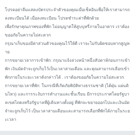
โปรดอย่าลืมแสดงบัตรประจำตัวของคุณเมื่อเช็คอินเพื่อให้เราสามารถ
ลงทะเบียนได้ เมื่อลงทะเบียน โปรดชำระค่าที่พักด้วย 

เพื่อรักษาคุณภาพของที่พัก ไม่อนุญาตให้สูบบุหรี่ภายในอาคาร เราต้อง
ขออภัยในความไม่สะดวก 

กรุณาเก็บของมีค่าส่วนตัวของคุณไว้ให้ดี เราจะไม่รับผิดชอบหากสูญห
าย 

การขยายเวลาการเข้าพัก: กรุณาแจ้งล่วงหน้าหนึ่งสัปดาห์ก่อนการเข้า
พัก เงินมัดจำจะถูกเก็บไว้เป็นเวลาสามเดือน และคุณสามารถเลือกเข้า
พักภายในระยะเวลาดังกล่าวได้ . เราต้องขออภัยในความไม่สะดวก. 

การขยายเวลาที่พัก: ในกรณีที่เกิดภัยพิบัติทางธรรมชาติ (ไต้ฝุ่น แผ่นดิ
นไหว) และการระงับการทำงานและชั้นเรียน มีการประกาศโดยรัฐบา
ลเขตไถตงหรือรัฐบาลที่ผู้เดินทางตั้งอยู่ ที่พักจะขยายออกไปและเงินมัด
จำจะถูกเก็บไว้ เป็นเวลาสามเดือนและสามารถเลือกที่พักได้ภายในระย
ะเวลา