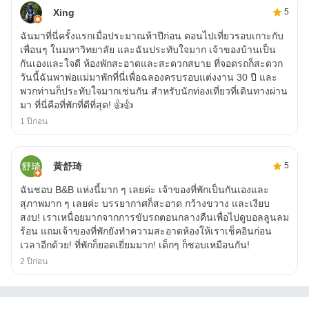
Xing
5
ฉันมาที่นี่ครั้งแรกเมื่อประมาณห้าปีก่อน ตอนไปเที่ยวรอบเกาะกับ
เพื่อนๆ ในมหาวิทยาลัย และฉันประทับใจมาก เจ้าของบ้านเป็น
กันเองและใจดี ห้องพักสะอาดและสะดวกสบาย ที่จอดรถก็สะดวก
วันนี้ฉันพาพ่อแม่มาพักที่นี่เพื่อฉลองครบรอบแต่งงาน 30 ปี และ
พวกท่านก็ประทับใจมากเช่นกัน สำหรับนักท่องเที่ยวที่เดินทางผ่าน
มา ที่นี่คือที่พักที่ดีที่สุด! 👍👍
1 ปีก่อน
黃舒琦
5
ฉันชอบ B&B แห่งนี้มาก ๆ เลยค่ะ เจ้าของที่พักเป็นกันเองและ
สุภาพมาก ๆ เลยค่ะ บรรยากาศก็สะอาด กว้างขวาง และเงียบ
สงบ! เราเหนื่อยมากจากการขับรถตอนกลางคืนเพื่อไปดูบอลลูนลม
ร้อน แถมเจ้าของที่พักยังทำความสะอาดห้องให้เราเช็คอินก่อน
เวลาอีกด้วย! ที่พักก็ยอดเยี่ยมมาก! เด็กๆ ก็ชอบเหมือนกัน!
2 ปีก่อน