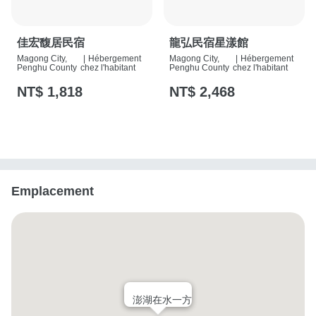
佳宏馥居民宿
龍弘民宿星漾館
Magong City,
|
Hébergement
Magong City,
|
Hébergement
Penghu County
chez l'habitant
Penghu County
chez l'habitant
NT$ 1,818
NT$ 2,468
Emplacement
澎湖在水一方