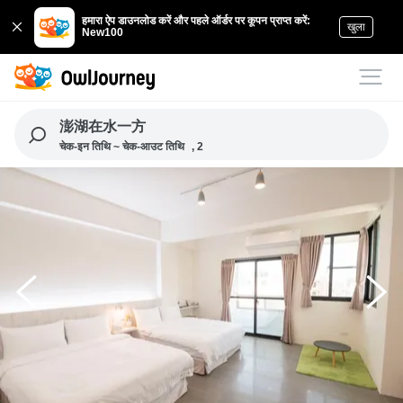
हमारा ऐप डाउनलोड करें और पहले ऑर्डर पर कूपन प्राप्त करें:
खुला
New100
澎湖在水一方
चेक-इन तिथि ~ चेक-आउट तिथि
, 2