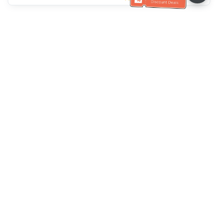
ग्राहक सेवा सहायता
हमें कॉल करें：
+886-2-6610-0183
(वरिष्ठ के अनुकूल)
फैक्स नंबर：
+886-2-6610-0185
कार्यालय समय：
काम करने के दिन 10:00 ~ 18:30