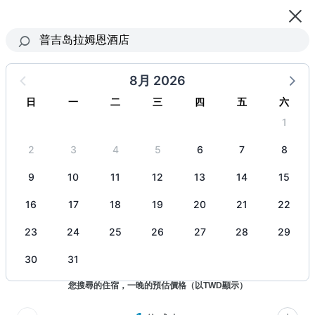
立即下載「奧丁丁揪你體驗」APP
開啟
App首購輸入 New100 滿千折百
8月 2026
普吉岛拉姆恩酒店
日
一
二
三
四
五
六
入住日期 ~ 退房日期
, 1 人
1
2
3
4
5
6
7
8
9
10
11
12
13
14
15
16
17
18
19
20
21
22
23
24
25
26
27
28
29
30
31
您搜尋的住宿，一晚的預估價格（以TWD顯示）