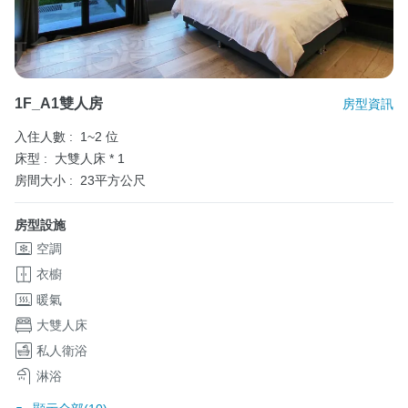
1F_A1雙人房
房型資訊
入住人數 :
1~2 位
床型 :
大雙人床 * 1
房間大小 :
23平方公尺
房型設施
空調
衣櫥
暖氣
大雙人床
私人衛浴
淋浴