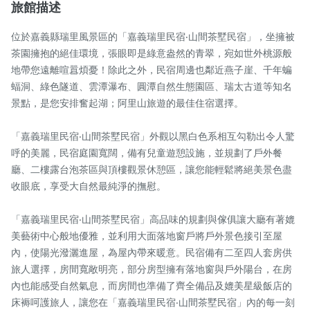
旅館描述
位於嘉義縣瑞里風景區的「嘉義瑞里民宿‧山間茶墅民宿」，坐擁被
茶園擁抱的絕佳環境，張眼即是綠意盎然的青翠，宛如世外桃源般
地帶您遠離喧囂煩憂！除此之外，民宿周邊也鄰近燕子崖、千年蝙
蝠洞、綠色隧道、雲潭瀑布、圓潭自然生態園區、瑞太古道等知名
景點，是您安排奮起湖；阿里山旅遊的最佳住宿選擇。

「嘉義瑞里民宿‧山間茶墅民宿」外觀以黑白色系相互勾勒出令人驚
呼的美麗，民宿庭園寬闊，備有兒童遊憩設施，並規劃了戶外餐
廳、二樓露台泡茶區與頂樓觀景休憩區，讓您能輕鬆將絕美景色盡
收眼底，享受大自然最純淨的撫慰。

「嘉義瑞里民宿‧山間茶墅民宿」高品味的規劃與傢俱讓大廳有著媲
美藝術中心般地優雅，並利用大面落地窗戶將戶外景色接引至屋
內，使陽光潑灑進屋，為屋內帶來暖意。民宿備有二至四人套房供
旅人選擇，房間寬敞明亮，部分房型擁有落地窗與戶外陽台，在房
內也能感受自然氣息，而房間也準備了齊全備品及媲美星級飯店的
床褥呵護旅人，讓您在「嘉義瑞里民宿‧山間茶墅民宿」內的每一刻