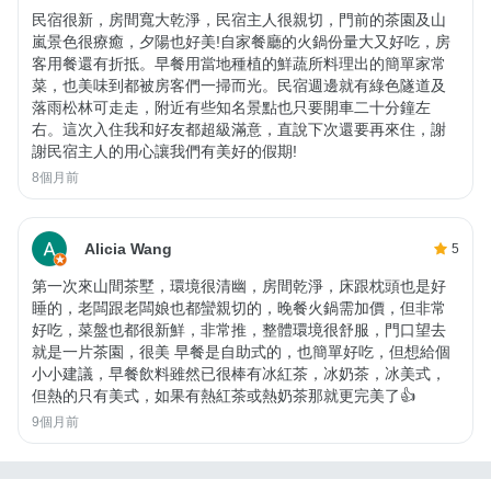
民宿很新，房間寬大乾淨，民宿主人很親切，門前的茶園及山
嵐景色很療癒，夕陽也好美!自家餐廳的火鍋份量大又好吃，房
客用餐還有折抵。早餐用當地種植的鮮蔬所料理出的簡單家常
菜，也美味到都被房客們一掃而光。民宿週邊就有綠色隧道及
落雨松林可走走，附近有些知名景點也只要開車二十分鐘左
右。這次入住我和好友都超級滿意，直說下次還要再來住，謝
謝民宿主人的用心讓我們有美好的假期!
8個月前
Alicia Wang
5
第一次來山間茶墅，環境很清幽，房間乾淨，床跟枕頭也是好
睡的，老闆跟老闆娘也都蠻親切的，晚餐火鍋需加價，但非常
好吃，菜盤也都很新鮮，非常推，整體環境很舒服，門口望去
就是一片茶園，很美 早餐是自助式的，也簡單好吃，但想給個
小小建議，早餐飲料雖然已很棒有冰紅茶，冰奶茶，冰美式，
但熱的只有美式，如果有熱紅茶或熱奶茶那就更完美了👍
9個月前