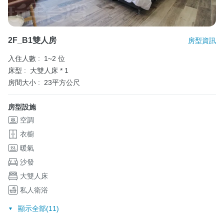
2F_B1雙人房
房型資訊
入住人數 :
1~2 位
床型 :
大雙人床 * 1
房間大小 :
23平方公尺
房型設施
空調
衣櫥
暖氣
沙發
大雙人床
私人衛浴
顯示全部(11)