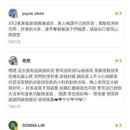
joyce chen
5
3天2夜家族旅遊圓滿成功，家人稱讚不已的民宿，寬敞乾淨的
空間，舒適的大床，連早餐都被孩子們稱讚，感謝自己發現山
間茶墅
5個月前
悠悠
5
嘿嘿 這次我有認真挑民宿 豐哥說民宿Cp值很高 茶園景觀很美
彷彿在森山裡 房間乾淨舒適 床很好睡 躺在床上不小心就睡著
但是浴室裡的水龍頭🚰真的小到有點快冷鼠，晚上有預定火鍋
很好吃～ 好多蔬菜🥬我超愛 桂圓紅棗鍋底也不錯 豐哥說已經很
久沒有吃過泰式酸辣湯底， 很讚 茶也很好喝～ 環境優 很安靜
謝謝闆娘很親切 值得推薦❤️🧡💛🩵💙💜🩶🤍
7個月前
DONNA LIN
5