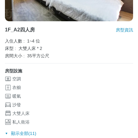
1F_A2四人房
房型資訊
入住人數 :
1~4 位
床型 :
大雙人床 * 2
房間大小 :
35平方公尺
房型設施
空調
衣櫥
暖氣
沙發
大雙人床
私人衛浴
顯示全部(11)