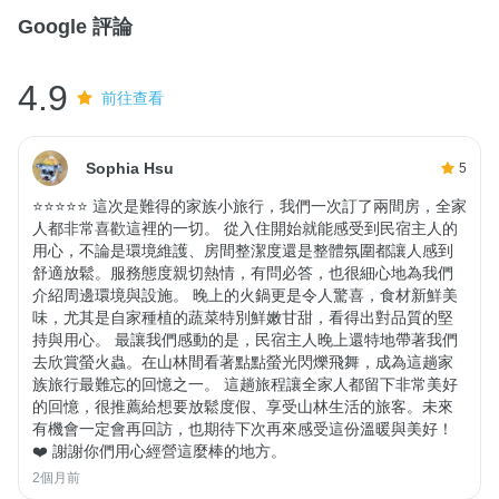
Google 評論
4.9
前往查看
Sophia Hsu
5
⭐⭐⭐⭐⭐ 這次是難得的家族小旅行，我們一次訂了兩間房，全家
人都非常喜歡這裡的一切。 從入住開始就能感受到民宿主人的
用心，不論是環境維護、房間整潔度還是整體氛圍都讓人感到
舒適放鬆。服務態度親切熱情，有問必答，也很細心地為我們
介紹周邊環境與設施。 晚上的火鍋更是令人驚喜，食材新鮮美
味，尤其是自家種植的蔬菜特別鮮嫩甘甜，看得出對品質的堅
持與用心。 最讓我們感動的是，民宿主人晚上還特地帶著我們
去欣賞螢火蟲。在山林間看著點點螢光閃爍飛舞，成為這趟家
族旅行最難忘的回憶之一。 這趟旅程讓全家人都留下非常美好
的回憶，很推薦給想要放鬆度假、享受山林生活的旅客。未來
有機會一定會再回訪，也期待下次再來感受這份溫暖與美好！
❤️ 謝謝你們用心經營這麼棒的地方。
2個月前