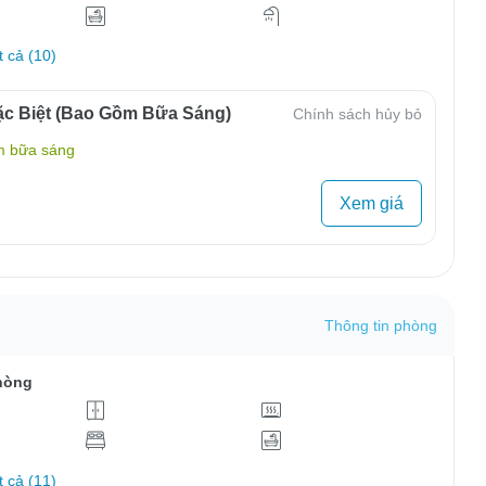
t cả (10)
c Biệt (Bao Gồm Bữa Sáng)
Chính sách hủy bỏ
m bữa sáng
Xem giá
Thông tin phòng
hòng
t cả (11)