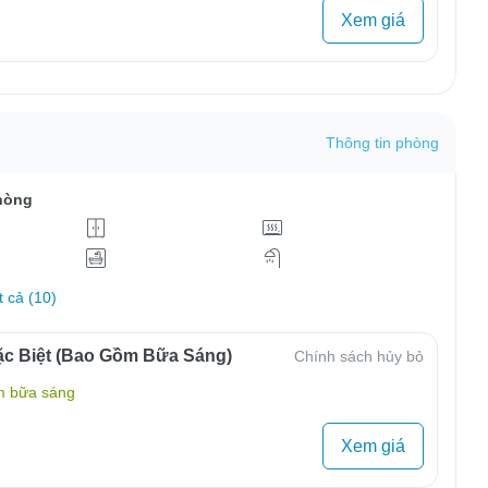
Xem giá
Thông tin phòng
hòng
t cả (10)
c Biệt (Bao Gồm Bữa Sáng)
Chính sách hủy bỏ
m bữa sáng
Xem giá