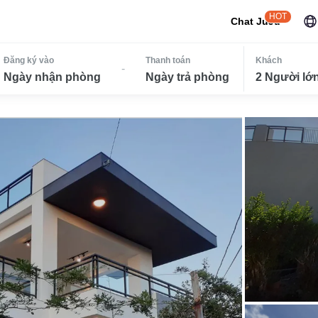
HOT
Chat JuJu
Đăng ký vào
Thanh toán
Khách
-
Ngày nhận phòng
Ngày trả phòng
2 Người lớn