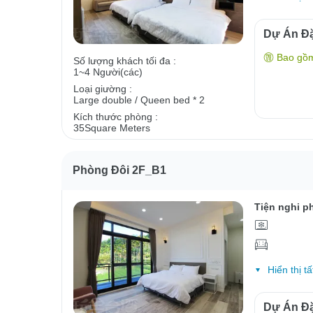
Dự Án Đặ
Bao gồ
Số lượng khách tối đa :
1~4 Người(các)
Loại giường :
Large double / Queen bed * 2
Kích thước phòng :
35Square Meters
Phòng Đôi 2F_B1
Tiện nghi p
Hiển thị tấ
Dự Án Đặ