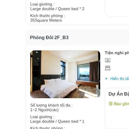
Loại giường :
Large double / Queen bed * 2
Kích thước phòng :
35Square Meters
Phòng Đôi 2F_B3
Tiện nghi p
Hiển thị tấ
Dự Án Đặ
Bao gồ
Số lượng khách tối đa :
1~2 Người(các)
Loại giường :
Large double / Queen bed * 1
Kích thước phòng :