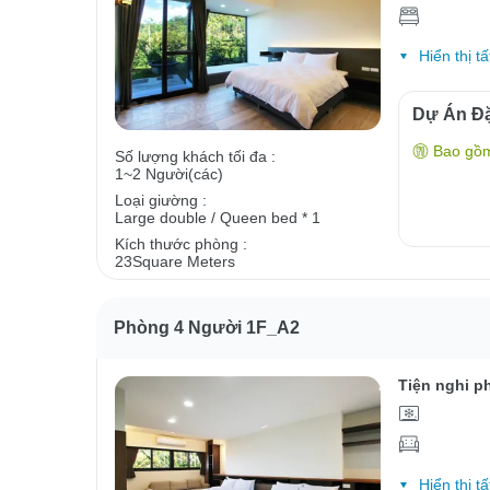
Hiển thị tấ
Dự Án Đặ
Bao gồ
Số lượng khách tối đa :
1~2 Người(các)
Loại giường :
Large double / Queen bed * 1
Kích thước phòng :
23Square Meters
Phòng 4 Người 1F_A2
Tiện nghi p
Hiển thị tấ