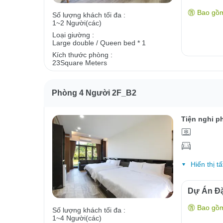
Bao gồ
Số lượng khách tối đa :
1~2 Người(các)
Loại giường :
Large double / Queen bed * 1
Kích thước phòng :
23Square Meters
Phòng 4 Người 2F_B2
Tiện nghi p
Hiển thị tấ
Dự Án Đặ
Bao gồ
Số lượng khách tối đa :
1~4 Người(các)