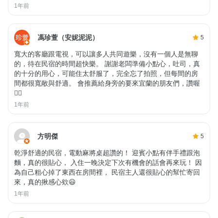
1年前
馮珍萱（安妮泥泥）
5
寬大的客廳跟電視，可以讓多人共同遊樂，沒有一個人是無聊
的，待在民宿的時間超快樂。 謝謝老闆準備小點心，吐司，真
的十分的用心，可能住太舒服了，完全忘了拍照，但每間的房
間都很寬敞與舒適。 會推薦給身旁的要來宜蘭的朋友們，讚喔
👍🏻
1年前
方明傑
5
乾淨舒適的民宿，電動麻將桌超讚的！ 迎賓小點有伴手禮跟泡
麵，真的很貼心， 入住一晚決定下次有機會的話會再來玩！ 因
為自己粗心掉了東西在房間裡， 民宿主人還很貼心的幫忙寄回
來，真的揪感心欸😃
1年前