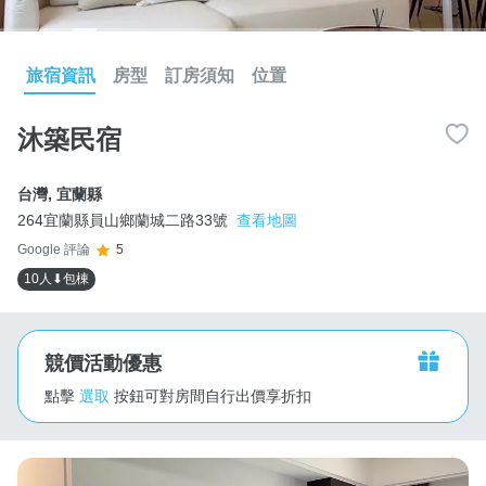
旅宿資訊
房型
訂房須知
位置
沐築民宿
台灣
,
宜蘭縣
264宜蘭縣員山鄉蘭城二路33號
查看地圖
Google 評論
5
10人⬇包棟
競價活動優惠
點擊
選取
按鈕可對房間自行出價享折扣