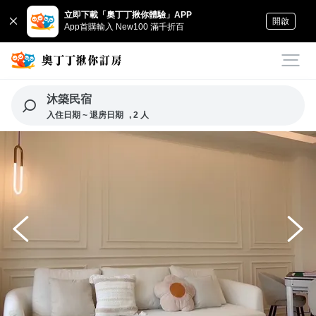
立即下載「奧丁丁揪你體驗」APP
開啟
App首購輸入 New100 滿千折百
沐築民宿
入住日期 ~ 退房日期
, 2 人