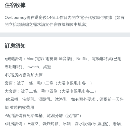
住宿收據
OwlJourney將在退房後14個工作日內開立電子代收轉付收據（如有
開立抬頭統編之需求請於住宿收據欄位中填寫）
訂房須知
▫娛樂設備：Mod(電影 電視劇 聽音樂)、Netflix、電動麻將桌(已附
專用麻將)、 switch、桌遊

▫民宿房內皆為加大床

套房：被子一條、毛巾二條（大浴巾跟毛巾各一）

大套房：被子二條、毛巾四條（大浴巾跟毛巾各二）

▫吹風機、洗髮乳、潤髮乳、沐浴乳，如有額外要求，須提前一天告
知 並將酌收費用

▫衛浴設備有免治馬桶、乾濕分離（沒浴缸）

▫廚房設備：IH爐*2、氣炸烤箱、冰箱、淨水設備(冰,溫,熱)、湯鍋、