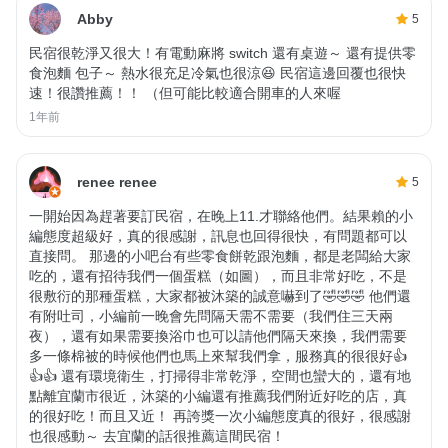
Abby
5
民宿很乾淨又很大！有電動麻將 switch 還有桌遊～ 還有提供零
食泡麵 包子～ 熱水很充足冷氣也很涼😆 民宿這邊回覆也很快
速！很讚推薦！！ （但可能比較適合開車的人來喔
1年前
renee renee
5
一開始因為趕著要訂民宿，在晚上11.才聯絡他們。結果賴的小
編態度超級好，真的很感謝，訊息也回得很快，有問題都可以
直接問。 那邊的小吧台有些零食餅乾跟泡麵，都是老闆給大家
吃的，還有招待我們一個蛋糕（如圖），而且非常好吃，不是
很敷衍的那種蛋糕，大家都被沐築的誠意嚇到了🤣🤣🤣 他們還
有附吐司，小編前一晚會先問隔天需不需要（我們住三天兩
夜），還有如果需要換浴巾也可以請他們隔天來換，我們需要
多一條棉被的時候他們也馬上來幫我們拿，服務真的很很好👍
👍👍 還有環境衛生，打掃得非常乾淨，空間也蠻大的，還有地
點離宜蘭市很近，沐築的小編還有推薦我們附近好吃的店，真
的很好吃！而且又近！ 再誇獎一次小編態度真的很好，很感謝
也很感動～ 去宜蘭的話很推薦這間民宿！