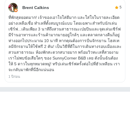
Brent Calkins
5
ที่พักสุดยอดมาก! เจ้าของเอาใจใส่ดีมาก และใส่ใจในรายละเอียด
อย่างเหลือเชื่อ ทำเลที่ตั้งสมบูรณ์แบบ โดยเฉพาะสำหรับนักเล่น
เซิร์ฟ...เดินเพียง 3 นาทีถึงสวนสาธารณะเป่ยปินและจุดเล่นเซิร์ฟ
มีร้านอาหารและร้านค้ามากมายอยู่ใกล้ๆ และตลาดกลางคืนก็อยู่
ห่างออกไปประมาณ 10 นาที หากคุณต้องการปั่นจักรยาน โฮสเท
ลมีจักรยานให้ใช้ฟรี 2 คัน! เป็นวิธีที่ดีในการเดินทางรอบเมืองและ
สวนสาธารณะ ห้องพักสะดวกสบายมาก พร้อมวิวทะเลที่สวยงาม
เราไม่พบข้อเสียใดๆ ของ SunnyCorner B&B เลย ดังนั้นฉันต้อง
ให้ 5 ดาวในทุกหมวดหมู่! ทริปเล่นเซิร์ฟครั้งต่อไปที่ฮัวเหลียน เรา
จะกลับมาพักที่นี่อีกแน่นอน
1 ปีก่อน