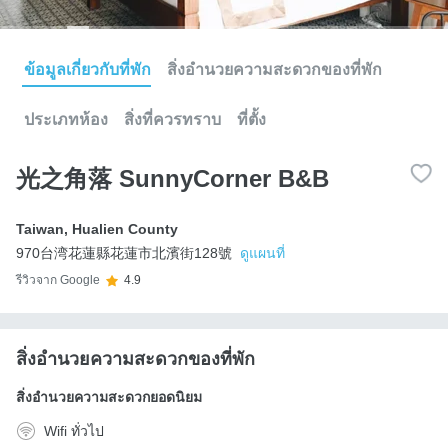
ข้อมูลเกี่ยวกับที่พัก
สิ่งอำนวยความสะดวกของที่พัก
ประเภทห้อง
สิ่งที่ควรทราบ
ที่ตั้ง
光之角落 SunnyCorner B&B
Taiwan
,
Hualien County
970台湾花蓮縣花蓮市北濱街128號
ดูแผนที่
รีวิวจาก Google
4.9
สิ่งอำนวยความสะดวกของที่พัก
สิ่งอำนวยความสะดวกยอดนิยม
Wifi ทั่วไป