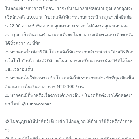
ในตอนเช้าของการเช็คอิน เราจะยืนยันเวลาเช็คอินกับคุณ หากคุณจะ
เช็คอินหลัง 19.00 น. โปรดแจ้งให้เราทราบล่วงหน้า กรุณาเช็คอินก่อ
น 22.00 อย่างช้าที่สุด หากคุณมาสายเราจะ ไม่ต้องรอคุณ ขอบคุณ.

⚠️ กรุณาเช็คอินตามจำนวนคนที่จอง ไม่สามารถเพิ่มคนและเตียงเสริม
ได้ชั่วคราว ณ ที่พัก

⚠️ หากคุณเป็นมังสวิรัติ โปรดแจ้งให้เราทราบล่วงหน้าว่า "มังสวิรัติแล
คโตโอโว" หรือ "มังสวิรัติ" จะไม่สามารถเตรียมอาหารมังสวิรัติได้ในร
ะยะเวลาอันสั้น

⚠️ หากคุณไม่ใช้อาหารเช้า โปรดแจ้งให้เราทราบอย่างช้าที่สุดเมื่อเช็ค
อิน และจะคืนเงินค่าอาหาร NTD 100 / คน

⚠️ หากคุณมีที่พักหรือเรื่องการเดินทางอื่น ๆ โปรดติดต่อเราได้ตลอดเว
ลา ไลน์: @sunnycorner

🚫 ไม่อนุญาตให้นำสัตว์เลี้ยงเข้า ไม่อนุญาตให้ทำบาร์บีคิวหรือทำอาห
าร

🚫 บีแอนด์บีไม่มีที่จอดรถส่วนตัว มีที่จอดรถสาธารณะฟรี ตรงข้ามบีแอ