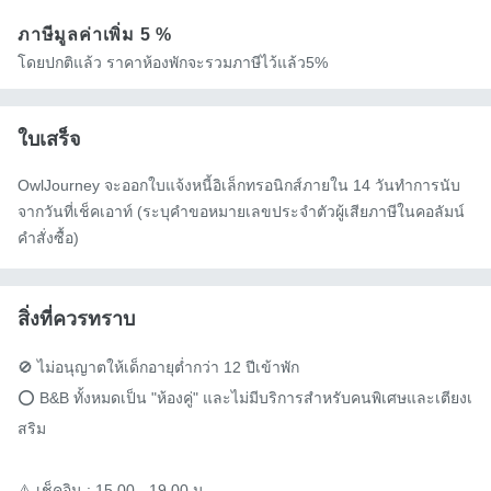
ภาษีมูลค่าเพิ่ม
5 %
โดยปกติแล้ว ราคาห้องพักจะรวมภาษีไว้แล้ว5%
ใบเสร็จ
OwlJourney จะออกใบแจ้งหนี้อิเล็กทรอนิกส์ภายใน 14 วันทำการนับ
จากวันที่เช็คเอาท์ (ระบุคำขอหมายเลขประจำตัวผู้เสียภาษีในคอลัมน์
คำสั่งซื้อ)
สิ่งที่ควรทราบ
🚫 ไม่อนุญาตให้เด็กอายุต่ำกว่า 12 ปีเข้าพัก

⭕️ B&B ทั้งหมดเป็น "ห้องคู่" และไม่มีบริการสำหรับคนพิเศษและเตียงเ
สริม

⚠️ เช็คอิน : 15.00 - 19.00 น
