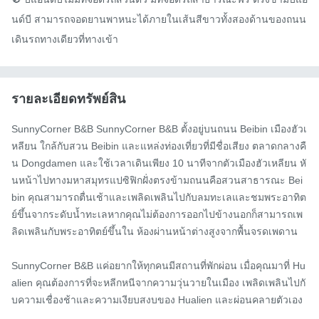
นด์บี สามารถจอดยานพาหนะได้ภายในเส้นสีขาวทั้งสองด้านของถนน
เดินรถทางเดียวที่ทางเข้า
รายละเอียดทรัพย์สิน
SunnyCorner B&B SunnyCorner B&B ตั้งอยู่บนถนน Beibin เมืองฮัวเ
หลียน ใกล้กับสวน Beibin และแหล่งท่องเที่ยวที่มีชื่อเสียง ตลาดกลางคื
น Dongdamen และใช้เวลาเดินเพียง 10 นาทีจากตัวเมืองฮัวเหลียน หั
นหน้าไปทางมหาสมุทรแปซิฟิกฝั่งตรงข้ามถนนคือสวนสาธารณะ Bei
bin คุณสามารถตื่นเช้าและเพลิดเพลินไปกับลมทะเลและชมพระอาทิต
ย์ขึ้นจากระดับน้ำทะเลหากคุณไม่ต้องการออกไปข้างนอกก็สามารถเพ
ลิดเพลินกับพระอาทิตย์ขึ้นใน ห้องผ่านหน้าต่างสูงจากพื้นจรดเพดาน

SunnyCorner B&B แค่อยากให้ทุกคนมีสถานที่พักผ่อน เมื่อคุณมาที่ Hu
alien คุณต้องการที่จะหลีกหนีจากความวุ่นวายในเมือง เพลิดเพลินไปกั
บความเชื่องช้าและความเงียบสงบของ Hualien และผ่อนคลายตัวเอง