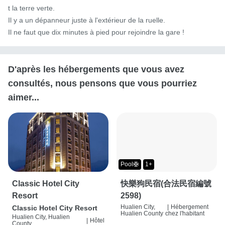
t la terre verte.

Il y a un dépanneur juste à l'extérieur de la ruelle.

Il ne faut que dix minutes à pied pour rejoindre la gare !
D'après les hébergements que vous avez
consultés, nous pensons que vous pourriez
aimer...
Pool🛟
1+
Classic Hotel City
快樂狗民宿(合法民宿編號
Resort
2598)
Hualien City,
|
Hébergement
Classic Hotel City Resort
Hualien County
chez l'habitant
Hualien City, Hualien
|
Hôtel
County