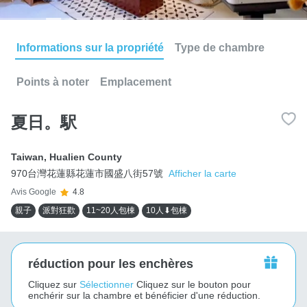
Informations sur la propriété
Type de chambre
Points à noter
Emplacement
夏日。駅
Taiwan
,
Hualien County
970台灣花蓮縣花蓮市國盛八街57號
Afficher la carte
Avis Google
4.8
親子
派對狂歡
11~20人包棟
10人⬇包棟
réduction pour les enchères
Cliquez sur
Sélectionner
Cliquez sur le bouton pour
enchérir sur la chambre et bénéficier d'une réduction.