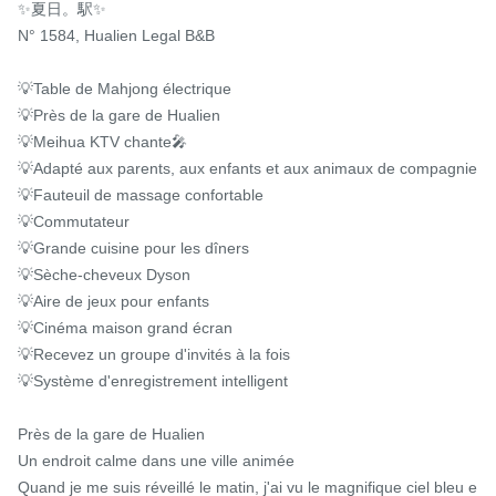
✨夏日。駅✨

N° 1584, Hualien Legal B&B

💡Table de Mahjong électrique

💡Près de la gare de Hualien

💡Meihua KTV chante🎤

💡Adapté aux parents, aux enfants et aux animaux de compagnie

💡Fauteuil de massage confortable

💡Commutateur

💡Grande cuisine pour les dîners

💡Sèche-cheveux Dyson

💡Aire de jeux pour enfants

💡Cinéma maison grand écran

💡Recevez un groupe d'invités à la fois

💡Système d'enregistrement intelligent

Près de la gare de Hualien

Un endroit calme dans une ville animée

Quand je me suis réveillé le matin, j'ai vu le magnifique ciel bleu e