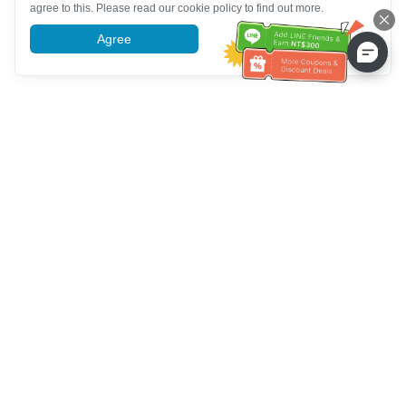
agree to this. Please read our cookie policy to find out more.
Agree
More information
Assistenza clienti
Chiamaci：
+886-2-6610-0183
(Adatto agli anziani)
Numero di fax：
+886-2-6610-0185
Orario di ricevimento：
giorni feriali 10:00 ~ 18:30