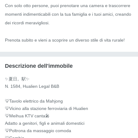
Con solo otto persone, puoi prenotare una camera e trascorrere 
momenti indimenticabili con la tua famiglia e i tuoi amici, creando 
dei ricordi meravigliosi.

Prenota subito e vieni a scoprire un diverso stile di vita rurale!
Descrizione dell'immobile
✨夏日。駅✨

N. 1584, Hualien Legal B&B

💡Tavolo elettrico da Mahjong

💡Vicino alla stazione ferroviaria di Hualien

💡Meihua KTV canta🎤

Adatto a genitori, figli e animali domestici

💡Poltrona da massaggio comoda

💡Cambia
