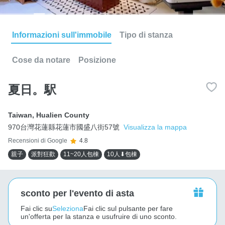
Informazioni sull'immobile
Tipo di stanza
Cose da notare
Posizione
夏日。駅
Taiwan
,
Hualien County
970台灣花蓮縣花蓮市國盛八街57號
Visualizza la mappa
Recensioni di Google
4.8
親子
派對狂歡
11~20人包棟
10人⬇包棟
sconto per l'evento di asta
Fai clic su
Seleziona
Fai clic sul pulsante per fare
un'offerta per la stanza e usufruire di uno sconto.