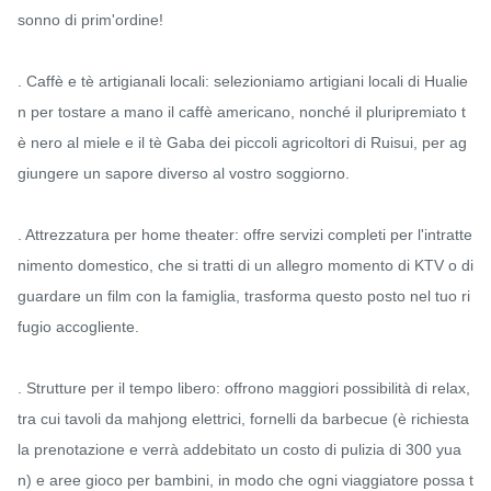
sonno di prim'ordine!

. Caffè e tè artigianali locali: selezioniamo artigiani locali di Hualie
n per tostare a mano il caffè americano, nonché il pluripremiato t
è nero al miele e il tè Gaba dei piccoli agricoltori di Ruisui, per ag
giungere un sapore diverso al vostro soggiorno.

. Attrezzatura per home theater: offre servizi completi per l'intratte
nimento domestico, che si tratti di un allegro momento di KTV o di 
guardare un film con la famiglia, trasforma questo posto nel tuo ri
fugio accogliente.

. Strutture per il tempo libero: offrono maggiori possibilità di relax, 
tra cui tavoli da mahjong elettrici, fornelli da barbecue (è richiesta 
la prenotazione e verrà addebitato un costo di pulizia di 300 yua
n) e aree gioco per bambini, in modo che ogni viaggiatore possa t