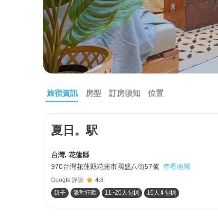
旅宿資訊
房型
訂房須知
位置
夏日。駅
台灣
,
花蓮縣
970台灣花蓮縣花蓮市國盛八街57號
查看地圖
Google 評論
4.8
親子
派對狂歡
11~20人包棟
10人⬇包棟