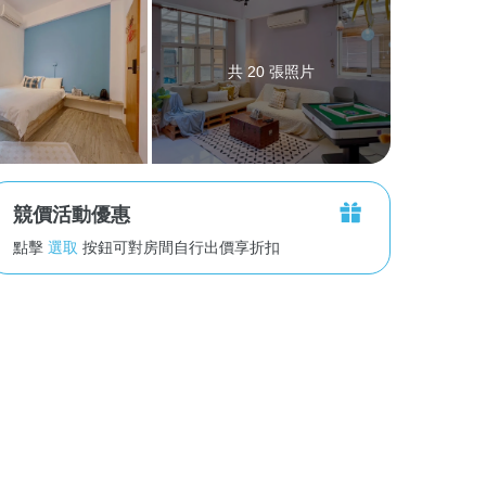
共 20 張照片
競價活動優惠
點擊
選取
按鈕可對房間自行出價享折扣