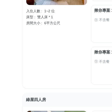
揪你專案 
入住人數 :
1~2 位
床型 :
雙人床 * 1
不含餐
房間大小 :
6平方公尺
揪你專案 
不含餐
綠屋四人房