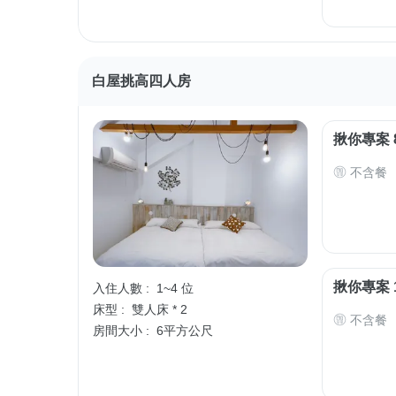
白屋挑高四人房
揪你專案 
不含餐
揪你專案 
入住人數 :
1~4 位
床型 :
雙人床 * 2
不含餐
房間大小 :
6平方公尺