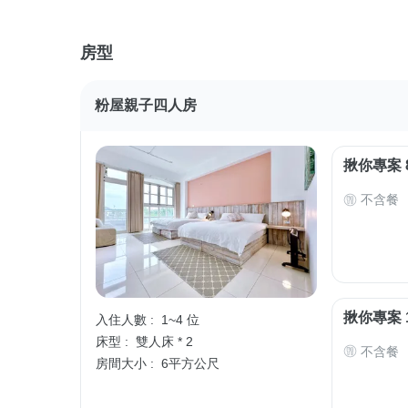
房型
粉屋親子四人房
揪你專案 
不含餐
揪你專案 
入住人數 :
1~4 位
床型 :
雙人床 * 2
不含餐
房間大小 :
6平方公尺