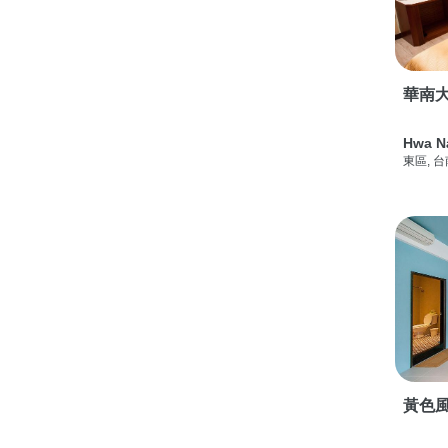
華南
Hwa N
東區, 
黃色