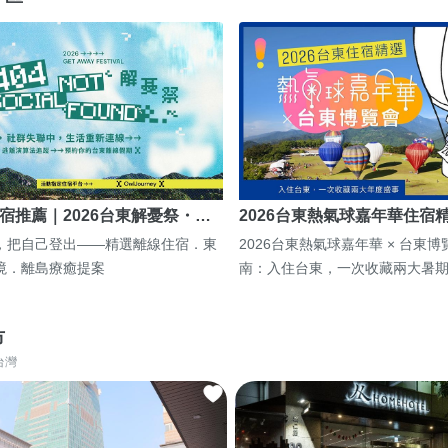
宿推薦｜2026台東解憂祭・…
2026台東熱氣球嘉年華住宿
，把自己登出——精選離線住宿．東
2026台東熱氣球嘉年華 × 台東
境．離島療癒提案
南：入住台東，一次收藏兩大暑
市
台灣