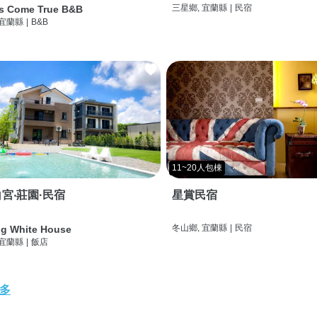
三星鄉, 宜蘭縣
|
民宿
s Come True B&B
 宜蘭縣
|
B&B
11~20人包棟
宮‧莊園·民宿
星賞民宿
冬山鄉, 宜蘭縣
|
民宿
g White House
 宜蘭縣
|
飯店
多