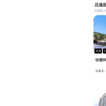
花蓮
花蓮縣, 
泳池
1
快樂狗
花蓮市,