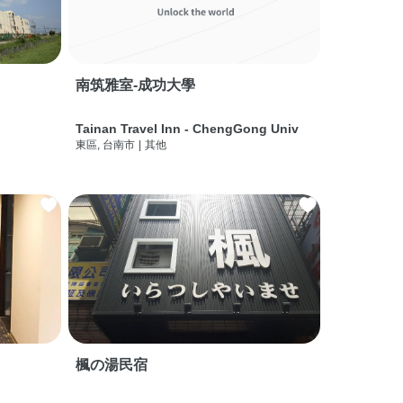
南筑雅室-成功大學
Tainan Travel Inn - ChengGong Univ
東區, 台南市
|
其他
楓の湯民宿