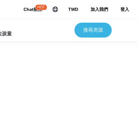
HOT
Chat揪揪
TWD
加入我們
登入
搜尋房源
 位孩童