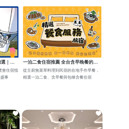
精選｜…
一泊二食住宿推薦 全台含早晚餐的…
博覽會住宿指
從主廚無菜單料理到民宿的在地手作早餐，
期盛事
精選一泊二食、含早餐與包棟含餐住宿