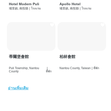
Hotel Modern Puli
Apollo Hotel
埔里鎮, 南投縣
|
โรงแรม
埔里鎮, 南投縣
|
โรงแรม
蒂爾堡會館
柏林會館
Puli Township, Nantou
|
Nantou County, Taiwan
|
ที่พัก
County
ที่พัก
อ่านเพิ่มเติม