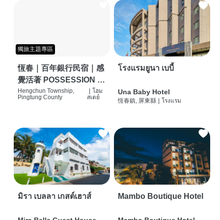
獨旅主題專區
恆春｜百年銀行民宿｜感
โรงแรมยูนา เบบี้
覺活著 POSSESSION |
背包客棧 | 恆春必住特色
Hengchun Township,
|
โฮม
Una Baby Hotel
Pingtung County
สเตย์
恆春鎮, 屏東縣
|
โรงแรม
旅店 | HOSTEL |
มิรา เบลลา เกสต์เฮาส์
Mambo Boutique Hotel