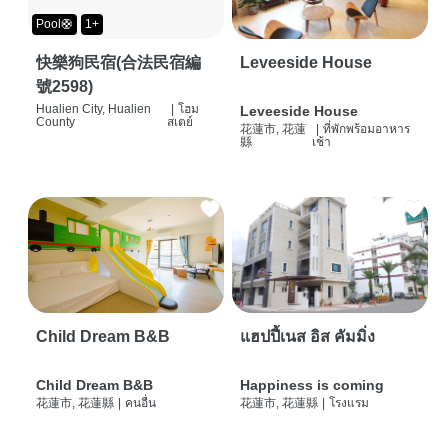
Pool🛟
1+
快樂狗民宿(合法民宿編
Leveeside House
號2598)
Hualien City, Hualien
|
โฮม
Leveeside House
County
สเตย์
花蓮市, 花蓮
|
ที่พักพร้อมอาหาร
縣
เช้า
Child Dream B&B
แฮปปี้เนส อิส คัมมิ่ง
Child Dream B&B
Happiness is coming
花蓮市, 花蓮縣
|
คนอื่น
花蓮市, 花蓮縣
|
โรงแรม