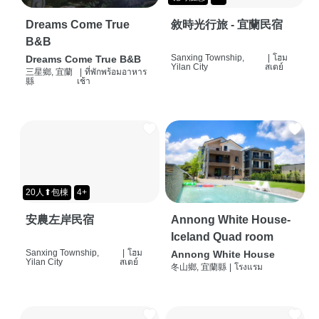
Dreams Come True
敘時光行旅 - 宜蘭民宿
B&B
Sanxing Township,
|
โฮม
Dreams Come True B&B
Yilan City
สเตย์
三星鄉, 宜蘭
|
ที่พักพร้อมอาหาร
縣
เช้า
20人⬆包棟
4+
安農左岸民宿
Annong White House-
Iceland Quad room
Sanxing Township,
|
โฮม
Annong White House
Yilan City
สเตย์
冬山鄉, 宜蘭縣
|
โรงแรม