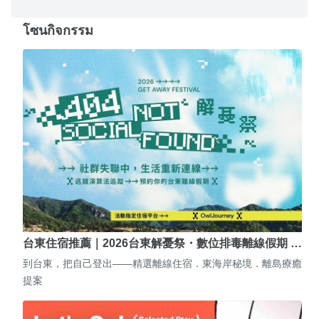
โซนกิจกรรม
台東住宿推薦｜2026台東解憂祭・數位排毒離線假期 …
到台東，把自己登出——精選離線住宿．東海岸秘境．離島療癒
提案