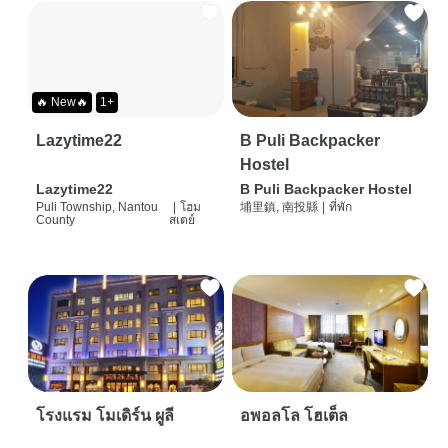
🔥 New🔥
1+
Lazytime22
B Puli Backpacker
Hostel
Lazytime22
B Puli Backpacker Hostel
Puli Township, Nantou
|
โฮม
埔里鎮, 南投縣
|
ที่พัก
County
สเตย์
โรงแรม โมเดิร์น ผูลี
อพอลโล โฮเต็ล