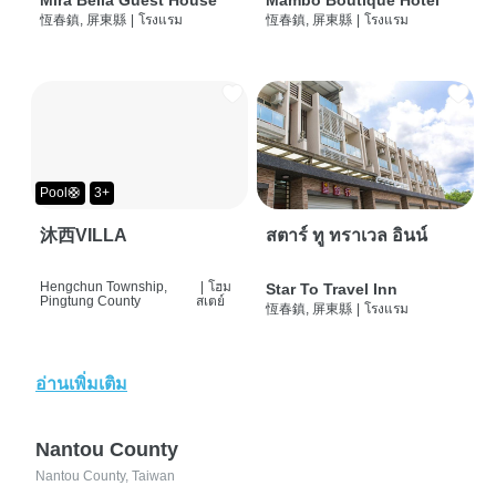
Mira Bella Guest House
Mambo Boutique Hotel
恆春鎮, 屏東縣
|
โรงแรม
恆春鎮, 屏東縣
|
โรงแรม
Pool🛟
3+
沐西VILLA
สตาร์ ทู ทราเวล อินน์
Hengchun Township,
|
โฮม
Star To Travel Inn
Pingtung County
สเตย์
恆春鎮, 屏東縣
|
โรงแรม
อ่านเพิ่มเติม
Nantou County
Nantou County, Taiwan