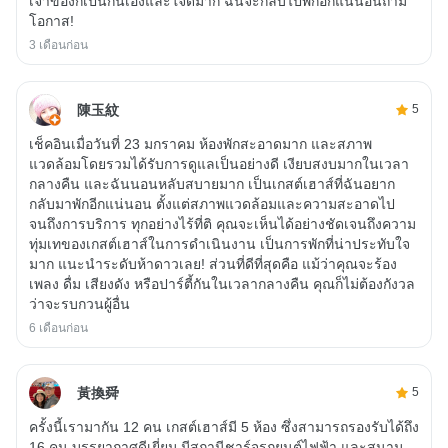
เจ้าของก็เป็นกันเองและใจดีมาก ฉันจะกลับไปพักอีกแน่นอนถ้ามี
โอกาส!
3 เดือนก่อน
陳玉紋
5
เช็คอินเมื่อวันที่ 23 มกราคม ห้องพักสะอาดมาก และสภาพ
แวดล้อมโดยรวมได้รับการดูแลเป็นอย่างดี เงียบสงบมากในเวลา
กลางคืน และฉันนอนหลับสบายมาก เป็นเกสต์เฮาส์ที่ฉันอยาก
กลับมาพักอีกแน่นอน ตั้งแต่สภาพแวดล้อมและความสะอาดไป
จนถึงการบริการ ทุกอย่างไร้ที่ติ คุณจะเห็นได้อย่างชัดเจนถึงความ
ทุ่มเทของเกสต์เฮาส์ในการดำเนินงาน เป็นการพักที่น่าประทับใจ
มาก แนะนำระดับห้าดาวเลย! ส่วนที่ดีที่สุดคือ แม้ว่าคุณจะร้อง
เพลง ดื่ม เสียงดัง หรือปาร์ตี้กันในเวลากลางคืน คุณก็ไม่ต้องกังวล
ว่าจะรบกวนผู้อื่น
6 เดือนก่อน
黃換舜
5
ครั้งนี้เรามากัน 12 คน เกสต์เฮาส์มี 5 ห้อง ซึ่งสามารถรองรับได้ถึง
16 คน บรรยากาศดีเยี่ยม มีสถานีชาร์จรถยนต์ไฟฟ้า และสนาม