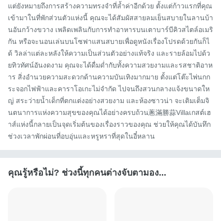
แต่ยังหมายถึงการสร้างความทรงจำที่ล้ำค่าอีกด้วย ตั้งแต่ก้าวแรกที่คุณ
เข้ามาในที่พักส่วนตัวแห่งนี้ คุณจะได้สัมผัสสายลมเย็นสบายในลานบ้า
นอันกว้างขวาง เพลิดเพลินกับการทำอาหารบนเตาบาร์บีคิวสไตล์อเมริ
กัน หรือจะนอนเล่นบนโซฟาแสนสบายเพื่อดูหนังเรื่องโปรดด้วยกันก็ไ
ด้ วิลล่าแต่ละหลังให้ความเป็นส่วนตัวอย่างแท้จริง และรายล้อมไปด้ว
ยทิวทัศน์อันงดงาม คุณจะได้ดื่มด่ำกับทั้งความสวยงามและรสชาติอาห
าร สิ่งอำนวยความสะดวกด้านความบันเทิงมากมาย ตั้งแต่โต๊ะไพ่นกก
ระจอกไฟฟ้าและคาราโอเกะไม่จำกัด ไปจนถึงสวนกลางแจ้งขนาดให
ญ่ สระว่ายน้ำเด็กที่ตกแต่งอย่างสวยงาม และห้องซาวน่า จะเติมเต็มจิ
นตนาการแห่งความสุขของคุณได้อย่างครบถ้วน蔥滿勝蒜Villaเกสต์เฮ
าส์แห่งนี้กลายเป็นจุดเริ่มต้นของเรื่องราวของคุณ ช่วยให้คุณได้บันทึก
ช่วงเวลาพักผ่อนที่อบอุ่นและหรูหราที่สุดในอี๋หลาน
คุณรู้หรือไม่? ช่วงนี้ทุกคนต่างจับตามอง...