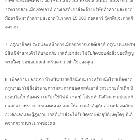
ากพบกลิ่นไม่พึงประสงค์ เช่น กลิ่นควันบุหรี่หรือกลิ่นเคตามีนระหว่างก
ารตรวจสอบเมื่อเช็คเอาท์ ทางเกสต์เฮาส์จะจ้างบริษัททำความสะอาด
มืออาชีพมาทำความสะอาดในราคา 15,000 ดอลลาร์ ผู้ฝ่าฝืนจะถูกแจ้
งความ

7. กรุณาล็อคประตูและหน้าต่างเมื่อออกจากเกสต์เฮาส์ กรุณาดูแลทรัพ
ย์สินมีค่าส่วนตัวให้ปลอดภัย เกสต์เฮาส์จะไม่รับผิดชอบต่อสิ่งของที่สูญ
หายใดๆ ขอขอบคุณสำหรับความเข้าใจของคุณ

8. เพื่อความปลอดภัย ห้ามปีนป่ายหรือนั่งบนราวหรือผนังโดยเด็ดขาด 
กรุณาอย่าใช้สิ่งอำนวยความสะดวกของเกสต์เฮาส์ (สระว่ายน้ำเด็ก ห้
องอบไอน้ำ ห้องครัว เครื่องใช้ไฟฟ้า ฯลฯ) โปรดคำนึงถึงความปลอดภั
ยและสภาพร่างกายของตนเอง และให้ความสำคัญกับความปลอดภัยข
องเด็กเล็กและผู้สูงอายุ เกสต์เฮาส์จะไม่รับผิดชอบต่ออุบัติเหตุใดๆ ที่เกิ
ดจากความประมาทของคุณ
