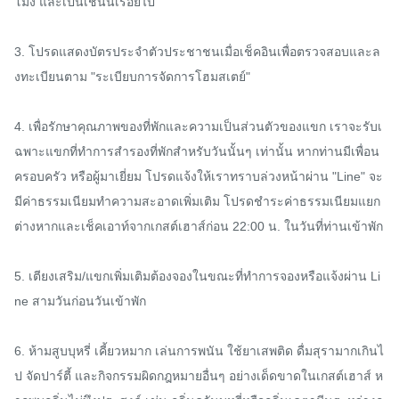
โมง และเป็นเช่นนี้เรื่อยไป

3. โปรดแสดงบัตรประจำตัวประชาชนเมื่อเช็คอินเพื่อตรวจสอบและล
งทะเบียนตาม "ระเบียบการจัดการโฮมสเตย์"

4. เพื่อรักษาคุณภาพของที่พักและความเป็นส่วนตัวของแขก เราจะรับเ
ฉพาะแขกที่ทำการสำรองที่พักสำหรับวันนั้นๆ เท่านั้น หากท่านมีเพื่อน 
ครอบครัว หรือผู้มาเยี่ยม โปรดแจ้งให้เราทราบล่วงหน้าผ่าน "Line" จะ
มีค่าธรรมเนียมทำความสะอาดเพิ่มเติม โปรดชำระค่าธรรมเนียมแยก
ต่างหากและเช็คเอาท์จากเกสต์เฮาส์ก่อน 22:00 น. ในวันที่ท่านเข้าพัก

5. เตียงเสริม/แขกเพิ่มเติมต้องจองในขณะที่ทำการจองหรือแจ้งผ่าน Li
ne สามวันก่อนวันเข้าพัก

6. ห้ามสูบบุหรี่ เคี้ยวหมาก เล่นการพนัน ใช้ยาเสพติด ดื่มสุรามากเกินไ
ป จัดปาร์ตี้ และกิจกรรมผิดกฎหมายอื่นๆ อย่างเด็ดขาดในเกสต์เฮาส์ ห