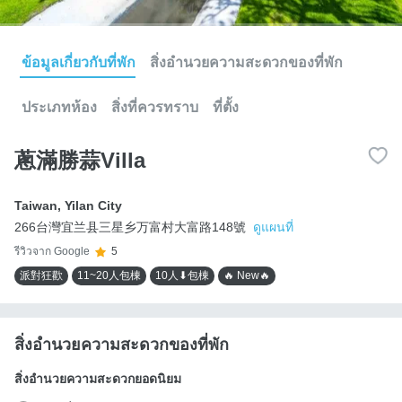
ข้อมูลเกี่ยวกับที่พัก
สิ่งอำนวยความสะดวกของที่พัก
ประเภทห้อง
สิ่งที่ควรทราบ
ที่ตั้ง
蔥滿勝蒜Villa
Taiwan
,
Yilan City
266台灣宜兰县三星乡万富村大富路148號
ดูแผนที่
รีวิวจาก Google
5
派對狂歡
11~20人包棟
10人⬇包棟
🔥 New🔥
สิ่งอำนวยความสะดวกของที่พัก
สิ่งอำนวยความสะดวกยอดนิยม