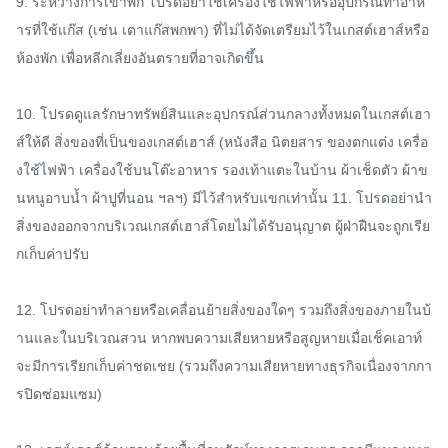
9. ระหว่างการเข้าพัก โปรดอย่าใช้เครื่องใช้ไฟฟ้าหรืออุปกรณ์ทำอาห
ารที่ใช้แก๊ส (เช่น เตาแก๊สพกพา) ที่ไม่ได้จัดเตรียมไว้ในเกสต์เฮาส์หรือ
ห้องพัก เพื่อหลีกเลี่ยงอันตรายที่อาจเกิดขึ้น

10. โปรดดูแลรักษาทรัพย์สินและอุปกรณ์ส่วนกลางทั้งหมดในเกสต์เฮา
ส์ให้ดี สิ่งของที่เป็นของเกสต์เฮาส์ (หนังสือ นิตยสาร ของตกแต่ง เครื่อ
งใช้ไฟฟ้า เครื่องใช้บนโต๊ะอาหาร รองเท้าแตะในบ้าน ผ้าเช็ดตัว ผ้าข
นหนูอาบน้ำ ผ้าปูที่นอน ฯลฯ) มีไว้สำหรับแขกเท่านั้น 11. โปรดอย่านำ
สิ่งของออกจากบริเวณเกสต์เฮาส์โดยไม่ได้รับอนุญาต ผู้ฝ่าฝืนจะถูกเรีย
กเก็บค่าปรับ

12. โปรดอย่าทำลายหรือเคลื่อนย้ายสิ่งของใดๆ รวมถึงสิ่งของภายในบ้
านและในบริเวณสวน หากพบความเสียหายหรือสูญหายเมื่อเช็คเอาท์ 
จะมีการเรียกเก็บค่าชดเชย (รวมถึงความเสียหายทางธุรกิจเนื่องจากกา
รปิดซ่อมแซม)
