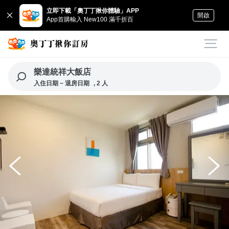
立即下載「奧丁丁揪你體驗」APP
開啟
App首購輸入 New100 滿千折百
樂達統祥大飯店
入住日期 ~ 退房日期
, 2 人