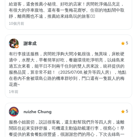
給遊客，還會推薦小秘境、好吃的店家！房間乾淨備品充足，
有很大的停車腹地、還有養一隻梅花鹿🦌。住宿的地點鬧中取
靜，離商圈也不遠，推薦給來綠島玩的旅客👍🏻
10個月前
謝韋成
5
有行李接送服務，房間乾淨夠大間冷氣很強，無異味，床軟硬
適中，水壓大，早餐簡單好吃，餐廳環境乾淨明亮，以綠島來
過五次來看，能平日不到兩千住到的雙人房來說，統祥提供的
服務品質，算非常不錯！（2025/07/08,被升等四人房），地點
在巷內不會被環島公路的機車群吵到，門口還有一隻親人的梅
花鹿~
1年前
ruizhe Chung
5
服務小姐親切，説話很客氣，還主動幫我們升等四人房，遠離
鬧區住起來安靜舒服，司機還主動協助載運行李，很窩心！早
餐提供的素食餐點很豐盛，很謝謝您們的用心，下次去綠島一