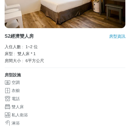
S2經濟雙人房
房型資訊
入住人數 :
1~2 位
床型 :
雙人床 * 1
房間大小 :
6平方公尺
房型設施
空調
衣櫥
電話
雙人床
私人衛浴
淋浴