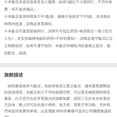
※本飯店未提供加床及加人服務（如有3歲以下小孩同行，不另外收
費，但不提供備品）。

※本飯店進房時間為下午3點後，最晚可保留至下午5點，若未能於
時間內抵達，請務必來電通知。

※本飯店可接受寵物同行，房間不可指定房型<每房限定一隻小型犬
入住>，並安排磁磚地板的房間<不特別通知>，請務必遵守飯店訂定
之相關規則，如有不遵守規則，本飯店有權取消此服務之提供，儘
請配合，謝謝。
旅館描述
「綠島樂達統祥大飯店」為政府核准立案之飯店，擁有最寬廣開放
的渡假環境，在飯店前方千坪的庭園空間，可以看見極悠閒的愜意
畫面，白天您可在此享受陽光的溫暖氛圍，或與三五好友併坐著談
天說地，晚上則可在此進行烤肉、放天燈、賞夜空等活動。另外我
們有提供免費停車場，以及寬敞.時尚的餐廳可提供公司團體會議使