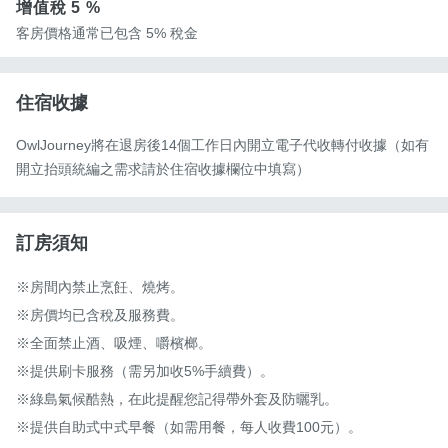
增值稅
5 %
客房價格通常已包含 5% 稅金
住宿收據
OwlJourney將在退房後14個工作日內開立電子代收轉付收據（如有
開立抬頭統編之需求請於住宿收據欄位中填寫）
訂房須知
※房間內禁止烹飪、燒烤。

※房價均已含稅及服務費。

※全面禁止酒、吸煙、嚼檳榔。

※提供刷卡服務（需另加收5%手續費）。

※綠島氣候酷熱，在此提醒您記得帶外套及防曬乳。

※提供自助式中式早餐（如需用餐，每人收費100元）。
