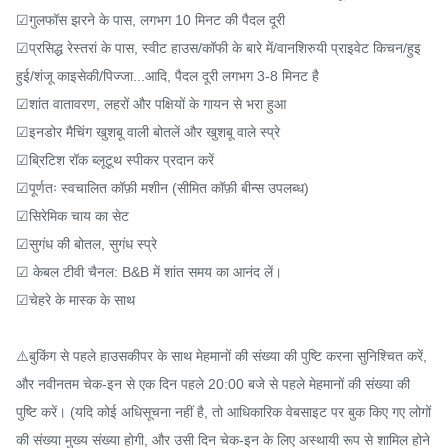
☑गुलफॉस झरने के पास, लगभग 10 मिनट की पैदल दूरी

☑प्रसिद्ध रेस्तरां के पास, स्वीट हाउस/कॉफी के बारे में/वानशिरुयी प्राइवेट किचन/हुइ
हुई/शंजू काइसेकी/पिज्जा...आदि, पैदल दूरी लगभग 3-8 मिनट है

☑शांत वातावरण, लहरों और पक्षियों के गायन से भरा हुआ

☑इनडोर मैचिंग खुशबू वाली बोतलें और खुशबू वाले स्प्रे

☑ब्रिटिश रॉक ब्लूटूथ स्पीकर प्रदान करें

☑पूर्णतः स्वचालित कॉफ़ी मशीन (सीमित कॉफ़ी बीन्स उपलब्ध)

☑सिरेमिक चाय का सेट

☑सुगंध की बोतल, सुगंध स्प्रे

☑ केबल टीवी चैनल: B&B में शांत समय का आनंद लें।

☑चेहरे के मास्क के साथ

⚠️बुकिंग से पहले हाउसकीपर के साथ मेहमानों की संख्या की पुष्टि करना सुनिश्चित करें, 
और नवीनतम चेक-इन से एक दिन पहले 20:00 बजे से पहले मेहमानों की संख्या की 
पुष्टि करें। (यदि कोई अधिसूचना नहीं है, तो आधिकारिक वेबसाइट पर बुक किए गए लोगों 
की संख्या मुख्य संख्या होगी, और उसी दिन चेक-इन के लिए अस्थायी रूप से शामिल होने 