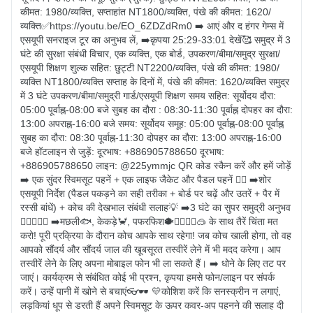
कीमत: 1980/व्यक्ति, सप्ताहांत NT1800/व्यक्ति, पंखे की कीमत: 1620/
व्यक्ति✅https://youtu.be/EO_6ZDZdRm0 ➡️ आएं और द हंगर गेम्स में 
एसयूपी सनराइज टूर का अनुभव लें, ➡️कृपया 25:29-33:01 देखें🥰 समुद्र में 3 
घंटे की सुरक्षा संबंधी विचार, एक व्यक्ति, एक बोर्ड, उपकरण/बीमा/समुद्र सुरक्षा/
एसयूपी शिक्षण शुल्क सहित: छुट्टी NT2200/व्यक्ति, पंखे की कीमत: 1980/
व्यक्ति NT1800/व्यक्ति सप्ताह के दिनों में, पंखे की कीमत: 1620/व्यक्ति समुद्र 
में 3 घंटे उपकरण/बीमा/समुद्री गार्ड/एसयूपी शिक्षण समय सहित: सूर्योदय दौरा: 
05:00 पूर्वाह्न-08:00 बजे सुबह का दौरा : 08:30-11:30 पूर्वाह्न दोपहर का दौरा: 
13:00 अपराह्न-16:00 बजे समय: सूर्योदय समूह: 05:00 पूर्वाह्न-08:00 पूर्वाह्न 
सुबह का दौरा: 08:30 पूर्वाह्न-11:30 दोपहर का दौरा: 13:00 अपराह्न-16:00 
बजे हॉटलाइन से जुड़ें: दूरभाष: +886905788650 दूरभाष: 
+886905788650 लाइन: @225ymmjc QR कोड स्कैन करें और हमें जोड़ें 
➡️ एक सुंदर स्विमसूट पहनें + एक लाइफ जैकेट और पैडल पहनें 🏊‍♀️ ➡️शोर 
एसयूपी निर्देश (पैडल पकड़ने का सही तरीका + बोर्ड पर चढ़ें और उतरें + पैर में 
रस्सी बांधें) + कोच की देखभाल संबंधी सलाह💡 ➡️3 घंटे का सुपर समुद्री अनुभव
🚣🏻‍♀️🚣‍♂️ ➡️मछली🐟, केकड़े🦀️, पफरफिश🐡🧜‍♀🧜‍♂🥽 के साथ तैरें चिंता मत 
करो! पूरी प्रक्रिया के दौरान कोच आपके साथ रहेगा! जब कोच खाली होगा, तो वह 
आपको सौंदर्य और सौंदर्य जाल की खूबसूरत तस्वीरें लेने में भी मदद करेगा। आप 
तस्वीरें लेने के लिए अपना मोबाइल फोन भी ला सकते हैं। ➡️ धोने के लिए तट पर 
जाएं। कार्यक्रम से संबंधित कोई भी प्रश्न, कृपया हमसे फोन/लाइन पर संपर्क 
करें। उन्हें पानी में खोने से बचाएं👓🕶 💛कोशिश करें कि सनस्क्रीन न लगाएं, 
लड़कियां धूप से डरती हैं अपने स्विमसूट के ऊपर कवर-अप पहनने की सलाह दी 