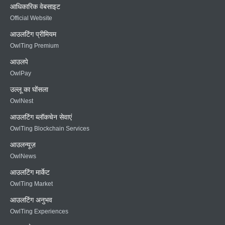
आधिकारिक वेबसाइट
Official Website
आउलटिंग प्रीमियम
OwlTing Premium
आउलपे
OwlPay
उल्लू का घोंसला
OwlNest
आउलटिंग ब्लॉकचेन सेवाएं
OwlTing Blockchain Services
आउलन्यूज़
OwlNews
आउलटिंग मार्केट
OwlTing Market
आउलटिंग अनुभव
OwlTing Experiences