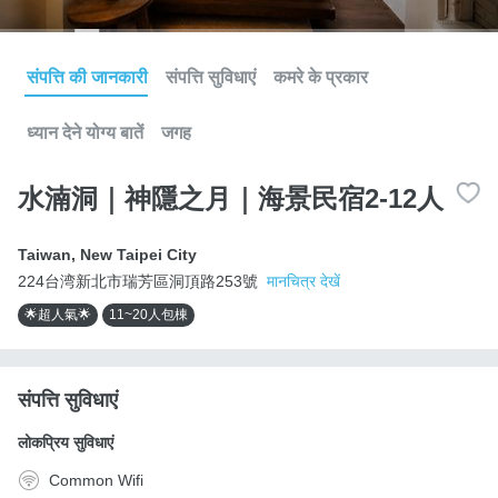
संपत्ति की जानकारी
संपत्ति सुविधाएं
कमरे के प्रकार
ध्यान देने योग्य बातें
जगह
水湳洞｜神隱之月｜海景民宿2-12人
Taiwan
,
New Taipei City
224台湾新北市瑞芳區洞頂路253號
मानचित्र देखें
🌟超人氣🌟
11~20人包棟
संपत्ति सुविधाएं
लोकप्रिय सुविधाएं
Common Wifi