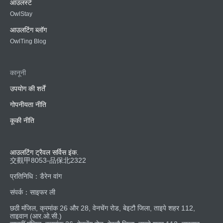
आउलस्टे
OwlStay
आउलटिंग ब्लॉग
OwlTing Blog
कानूनी
उपयोग की शर्तें
गोपनीयता नीति
कूकी नीति
आउलटिंग ट्रैवल सर्विस इंक.
交觀甲8053-品保北2322
प्रतिनिधि：डैरेन वांग
संपर्क：साइफर ली
छठी मंजिल, क्रमांक 26 और 28, वेनचेंग रोड, बेइटौ जिला, ताइपे शहर 112,
ताइवान (आर.ओ.सी.)