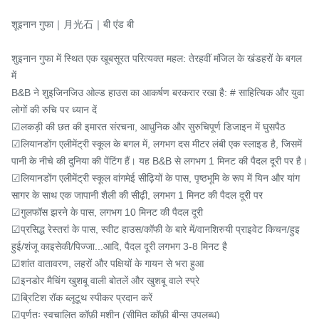
शूइनान गुफा｜月光石｜बी एंड बी

शुइनान गुफा में स्थित एक खूबसूरत परित्यक्त महल: तेरहवीं मंजिल के खंडहरों के बगल 
में

B&B ने शुइजिनजिउ ओल्ड हाउस का आकर्षण बरकरार रखा है: # साहित्यिक और युवा 
लोगों की रुचि पर ध्यान दें

☑लकड़ी की छत की इमारत संरचना, आधुनिक और सुरुचिपूर्ण डिजाइन में घुसपैठ

☑लियानडोंग एलीमेंट्री स्कूल के बगल में, लगभग दस मीटर लंबी एक स्लाइड है, जिसमें 
पानी के नीचे की दुनिया की पेंटिंग हैं। यह B&B से लगभग 1 मिनट की पैदल दूरी पर है।

☑लियानडोंग एलीमेंट्री स्कूल वांगमेई सीढ़ियों के पास, पृष्ठभूमि के रूप में यिन और यांग 
सागर के साथ एक जापानी शैली की सीढ़ी, लगभग 1 मिनट की पैदल दूरी पर

☑गुलफॉस झरने के पास, लगभग 10 मिनट की पैदल दूरी

☑प्रसिद्ध रेस्तरां के पास, स्वीट हाउस/कॉफी के बारे में/वानशिरुयी प्राइवेट किचन/हुइ
हुई/शंजू काइसेकी/पिज्जा...आदि, पैदल दूरी लगभग 3-8 मिनट है

☑शांत वातावरण, लहरों और पक्षियों के गायन से भरा हुआ

☑इनडोर मैचिंग खुशबू वाली बोतलें और खुशबू वाले स्प्रे

☑ब्रिटिश रॉक ब्लूटूथ स्पीकर प्रदान करें

☑पूर्णतः स्वचालित कॉफ़ी मशीन (सीमित कॉफ़ी बीन्स उपलब्ध)
