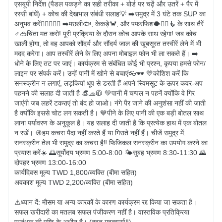
एसयूपी निर्देश (पैडल पकड़ने का सही तरीका + बोर्ड पर चढ़ें और उतरें + पैर में 
रस्सी बांधें) + कोच की देखभाल संबंधी सलाह💡 ➡️समुद्र में 3 घंटे तक SUP का 
अनुभव करें🚣🏻‍♀️🚣‍♂️ ➡️मछली🐟, केकड़े🦀️, और पफरफिश🐡🧜‍♀🧜‍ के साथ तैरें 
♂🥽चिंता मत करो! पूरी प्रक्रिया के दौरान कोच आपके साथ रहेगा! जब कोच 
खाली होगा, तो वह आपको सौंदर्य और सौंदर्य जाल की खूबसूरत तस्वीरें लेने में भी 
मदद करेगा। आप तस्वीरें लेने के लिए अपना मोबाइल फोन भी ला सकते हैं। ➡️ 
धोने के लिए तट पर जाएं। कार्यक्रम से संबंधित कोई भी प्रश्न, कृपया हमसे फोन/
लाइन पर संपर्क करें। उन्हें पानी में खोने से बचाएं👓🕶 💛कोशिश करें कि 
सनस्क्रीन न लगाएं, लड़कियां धूप से डरती हैं अपने स्विमसूट के ऊपर कवर-अप 
पहनने की सलाह दी जाती है 👒🧢🧥 💚पानी में चप्पल न पहनें क्योंकि वे गिर 
जाएंगी जब लहरें टकराएं तो बंद हो जाओ। नंगे पैर जाने की अनुशंसा नहीं की जाती 
है क्योंकि इससे चोट लग सकती है। 💙पीने के लिए पानी की एक बड़ी बोतल साथ 
लाना पर्यावरण के अनुकूल है। यह सलाह दी जाती है कि प्रत्येक हाथ में एक बोतल 
न रखें। 🚯हम कचरा पैदा नहीं करते हैं या गिराते नहीं हैं। चीजें समुद्र में. 
सनस्क्रीन तेल भी समुद्र का कचरा है‼ ️फिजिकल सनस्क्रीन का उपयोग करने का 
प्रयास करें☀️ 🌅सूर्योदय भ्रमण 5:00-8:00 🌤सुबह भ्रमण 8:30-11:30 🌄
दोपहर भ्रमण 13:00-16:00

कार्यदिवस मूल्य TWD 1,800/व्यक्ति (बीमा सहित)

अवकाश मूल्य TWD 2,200/व्यक्ति (बीमा सहित)

⚠️ध्यान दें: मौसम या अन्य कारकों के कारण कार्यक्रम रद्द किया जा सकता है। 
सफल खरीदारी का मतलब सफल पंजीकरण नहीं है। वास्तविक प्रतिक्रिया 
प्रबंधक की पुष्टि के अधीन है। (बहुत महत्वपूर्ण‼️)
