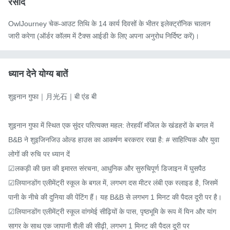
रसीद
OwlJourney चेक-आउट तिथि के 14 कार्य दिवसों के भीतर इलेक्ट्रॉनिक चालान
जारी करेगा (ऑर्डर कॉलम में टैक्स आईडी के लिए अपना अनुरोध निर्दिष्ट करें)।
ध्यान देने योग्य बातें
शुइनान गुफा｜月光石｜बी एंड बी

शुइनान गुफा में स्थित एक सुंदर परित्यक्त महल: तेरहवीं मंजिल के खंडहरों के बगल में

B&B ने शुइजिनजिउ ओल्ड हाउस का आकर्षण बरकरार रखा है: # साहित्यिक और युवा 
लोगों की रुचि पर ध्यान दें

☑लकड़ी की छत की इमारत संरचना, आधुनिक और सुरुचिपूर्ण डिजाइन में घुसपैठ

☑लियानडोंग एलीमेंट्री स्कूल के बगल में, लगभग दस मीटर लंबी एक स्लाइड है, जिसमें 
पानी के नीचे की दुनिया की पेंटिंग हैं। यह B&B से लगभग 1 मिनट की पैदल दूरी पर है।

☑लियानडोंग एलीमेंट्री स्कूल वांगमेई सीढ़ियों के पास, पृष्ठभूमि के रूप में यिन और यांग 
सागर के साथ एक जापानी शैली की सीढ़ी, लगभग 1 मिनट की पैदल दूरी पर
