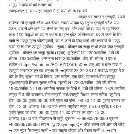
समुद्र में हाथियों की तलाश करें

ट्वाइलाइट हाउस आइए समुद्र में हाथियों की तलाश करें 
————————————————- समुद्र पर शानदार एसयूपी, सबसे 
शक्तिशाली एसयूपी स्टैंड-अप पैडल, सबसे अधिक घुसा हुआ एसयूपी स्टैंड अप 
पैडल, सवारी करें पानी पर तैरने के लिए हवा और लहरें पेशेवर रूप से सुसज्जित, 
कोच 100 बिंदुओं का ख्याल रखता है मुफ्त इवेंट फोटोग्राफी, घर ले जाने के लिए 
यादों से भरपूर मुफ्त फोटोग्राफी, घर ले जाने के लिए यादों और तस्वीरों से भरपूर 
हाथी ट्रंक रॉक एसयूपी सूर्योदय। सुबह। दोपहर का समूह हाथी ट्रंक रॉक एसयूपी 
सूर्योदय। दोपहर का समूह शुल्क (शुल्क): छुट्टियाँ NT2200/व्यक्ति, पंखे की 
कीमत: 1980/व्यक्ति, सप्ताहांत NT1800/व्यक्ति, पंखे की कीमत: 1620/
व्यक्ति✅https://youtu.be/EO_6ZDZdRm0 ➡️ आएं और द हंगर गेम्स में 
एसयूपी सनराइज टूर का अनुभव लें, ➡️कृपया 25:29-33:01 देखें🥰 समुद्र में 3 
घंटे के लिए सुरक्षा संबंधी विचार, एक व्यक्ति, एक बोर्ड, उपकरण/बीमा/समुद्र 
सुरक्षा/एसयूपी शिक्षण शुल्क सहित: छुट्टी NT2200/व्यक्ति, पंखे की कीमत: 
1980/व्यक्ति NT1800/व्यक्ति सप्ताह के दिनों में, पंखे की कीमत: 1620/व्यक्ति 
समुद्र में 3 घंटे उपकरण/बीमा/समुद्री गार्ड/एसयूपी शिक्षण समय सहित: सूर्योदय 
दौरा: 05:00 पूर्वाह्न-08:00 बजे सुबह का दौरा : 08:30-11:30 पूर्वाह्न दोपहर का 
दौरा: 13:00 अपराह्न-16:00 बजे समय: सूर्योदय समूह: 05:00 पूर्वाह्न-08:00 
पूर्वाह्न सुबह का दौरा: 08:30 पूर्वाह्न-11:30 दोपहर का दौरा: 13:00 
अपराह्न-16:00 बजे हॉटलाइन से जुड़ें: दूरभाष: +886905788650 दूरभाष: 
+886905788650 लाइन: @225ymmjc QR कोड स्कैन करें और हमें जोड़ें 
➡️ एक सुंदर स्विमसूट पहनें + एक लाइफ जैकेट और पैडल पहनें 🏊‍♀️ ➡️शोर 