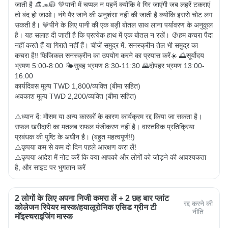
जाती है 👒🧢🧥 💚पानी में चप्पल न पहनें क्योंकि वे गिर जाएंगी जब लहरें टकराएं 
तो बंद हो जाओ। नंगे पैर जाने की अनुशंसा नहीं की जाती है क्योंकि इससे चोट लग 
सकती है। 💙पीने के लिए पानी की एक बड़ी बोतल साथ लाना पर्यावरण के अनुकूल 
है। यह सलाह दी जाती है कि प्रत्येक हाथ में एक बोतल न रखें। 🚯हम कचरा पैदा 
नहीं करते हैं या गिराते नहीं हैं। चीजें समुद्र में. सनस्क्रीन तेल भी समुद्र का 
कचरा है‼ ️फिजिकल सनस्क्रीन का उपयोग करने का प्रयास करें☀️ 🌅सूर्योदय 
भ्रमण 5:00-8:00 🌤सुबह भ्रमण 8:30-11:30 🌄दोपहर भ्रमण 13:00-
16:00

कार्यदिवस मूल्य TWD 1,800/व्यक्ति (बीमा सहित)

अवकाश मूल्य TWD 2,200/व्यक्ति (बीमा सहित)

⚠️ध्यान दें: मौसम या अन्य कारकों के कारण कार्यक्रम रद्द किया जा सकता है। 
सफल खरीदारी का मतलब सफल पंजीकरण नहीं है। वास्तविक प्रतिक्रिया 
प्रबंधक की पुष्टि के अधीन है। (बहुत महत्वपूर्ण‼️)

⚠️कृपया कम से कम दो दिन पहले आरक्षण करा लें!

⚠️कृपया आदेश में नोट करें कि क्या आपको और लोगों को जोड़ने की आवश्यकता 
है, और साइट पर भुगतान करें
2 लोगों के लिए अपना निजी कमरा लें + 2 छह बार प्लांट
रद्द करने की
कोलेजन रिपेयर मास्क/हयालूरोनिक एसिड ग्रीन टी
नीति
मॉइस्चराइजिंग मास्क