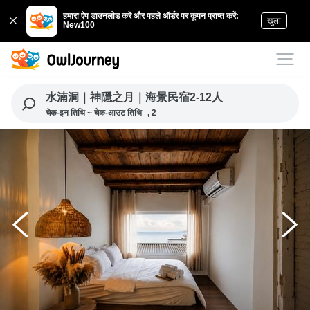
हमारा ऐप डाउनलोड करें और पहले ऑर्डर पर कूपन प्राप्त करें:
खुला
New100
水湳洞｜神隱之月｜海景民宿2-12人
चेक-इन तिथि ~ चेक-आउट तिथि
, 2