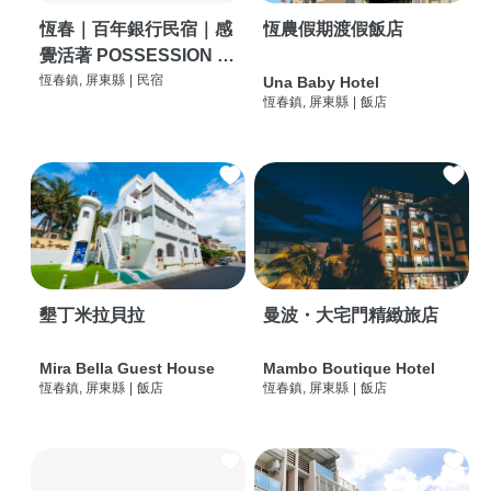
恆春｜百年銀行民宿｜感
恆農假期渡假飯店
覺活著 POSSESSION |
背包客棧 | 恆春必住特色
恆春鎮, 屏東縣
|
民宿
Una Baby Hotel
恆春鎮, 屏東縣
|
飯店
旅店 | HOSTEL |
墾丁米拉貝拉
曼波・大宅門精緻旅店
Mira Bella Guest House
Mambo Boutique Hotel
恆春鎮, 屏東縣
|
飯店
恆春鎮, 屏東縣
|
飯店