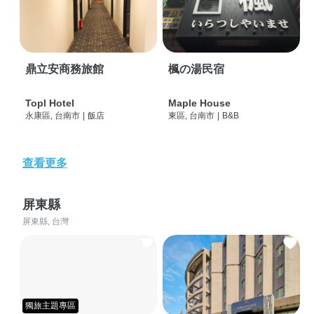
鼎立安商務旅館
楓の湯民宿
Topl Hotel
Maple House
永康區, 台南市
|
飯店
東區, 台南市
|
B&B
查看更多
屏東縣
屏東縣, 台灣
獨旅主題專區