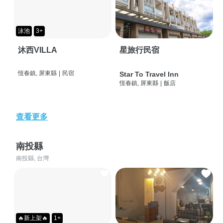
泳池
3+
沐西VILLA
星旅行民宿
恆春鎮, 屏東縣
|
民宿
Star To Travel Inn
恆春鎮, 屏東縣
|
飯店
查看更多
南投縣
南投縣, 台灣
🔥新上架🔥
1+