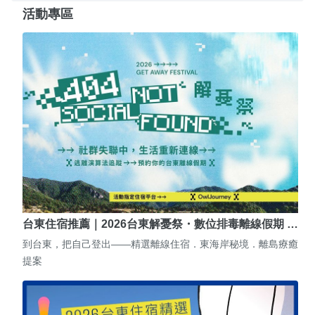
活動專區
台東住宿推薦｜2026台東解憂祭・數位排毒離線假期 …
到台東，把自己登出——精選離線住宿．東海岸秘境．離島療癒
提案