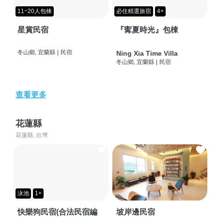
11~20人包棟
必住精選旅宿
4+
星賞民宿
『寗夏時光』包棟
冬山鄉, 宜蘭縣
|
民宿
Ning Xia Time Villa
冬山鄉, 宜蘭縣
|
民宿
查看更多
花蓮縣
花蓮縣, 台灣
泳池
1+
快樂狗民宿(合法民宿編
坡岸邊民宿