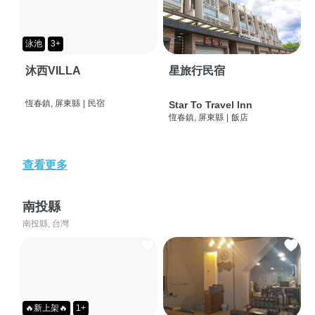
泳池
3+
沐西VILLA
星旅行民宿
恆春鎮, 屏東縣
|
民宿
Star To Travel Inn
恆春鎮, 屏東縣
|
飯店
查看更多
南投縣
南投縣, 台灣
🔥新上架🔥
1+