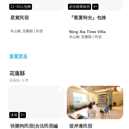
11~20人包棟
必住精選旅宿
4+
星賞民宿
『寗夏時光』包棟
冬山鄉, 宜蘭縣
|
民宿
Ning Xia Time Villa
冬山鄉, 宜蘭縣
|
民宿
查看更多
花蓮縣
花蓮縣, 台灣
泳池
1+
快樂狗民宿(合法民宿編
坡岸邊民宿