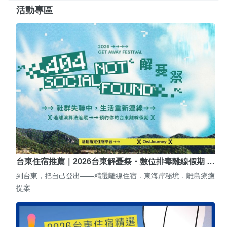
活動專區
台東住宿推薦｜2026台東解憂祭・數位排毒離線假期 …
到台東，把自己登出——精選離線住宿．東海岸秘境．離島療癒
提案