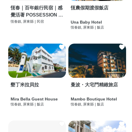
恆春｜百年銀行民宿｜感
恆農假期渡假飯店
覺活著 POSSESSION |
背包客棧 | 恆春必住特色
恆春鎮, 屏東縣
|
民宿
Una Baby Hotel
恆春鎮, 屏東縣
|
飯店
旅店 | HOSTEL |
墾丁米拉貝拉
曼波・大宅門精緻旅店
Mira Bella Guest House
Mambo Boutique Hotel
恆春鎮, 屏東縣
|
飯店
恆春鎮, 屏東縣
|
飯店