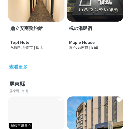
鼎立安商務旅館
楓の湯民宿
Topl Hotel
Maple House
永康區, 台南市
|
飯店
東區, 台南市
|
B&B
查看更多
屏東縣
屏東縣, 台灣
獨旅主題專區