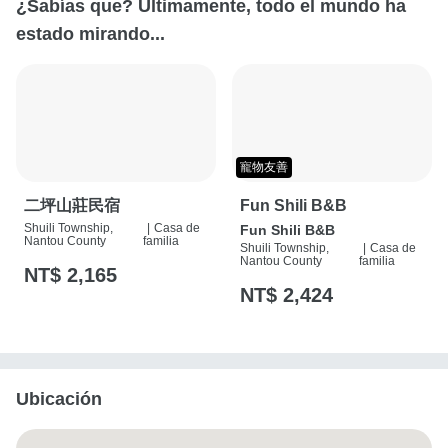
¿Sabías que? Últimamente, todo el mundo ha
estado mirando...
寵物友善
二坪山莊民宿
Fun Shili B&B
Shuili Township,
|
Casa de
Fun Shili B&B
Nantou County
familia
Shuili Township,
|
Casa de
Nantou County
familia
NT$ 2,165
NT$ 2,424
Ubicación