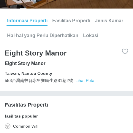
Informasi Properti
Fasilitas Properti
Jenis Kamar
Hal-hal yang Perlu Diperhatikan
Lokasi
Eight Story Manor
Eight Story Manor
Taiwan
,
Nantou County
553台灣南投縣水里鄉民生路81巷2號
Lihat Peta
Fasilitas Properti
fasilitas populer
Common Wifi