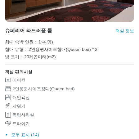
슈페리어 콰드러플 룸
객실 정보
최대 숙박 인원 :
1~4 명)
침대 유형 :
2인용퀸사이즈침대(Queen bed) * 2
방 크기 :
20제곱미터(m2)
객실 편의시설
에어컨
2인용퀸사이즈침대(Queen bed)
개인욕실
샤워기
독립샤워실
드라이기
모두 표시 (14)