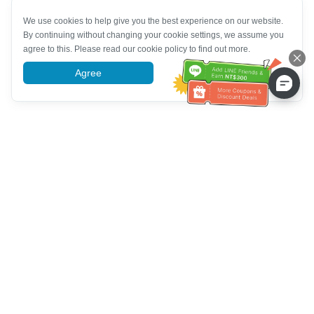
We use cookies to help give you the best experience on our website.
By continuing without changing your cookie settings, we assume you
agree to this. Please read our cookie policy to find out more.
Agree
More information
고객 서비스 도움말
전화 주세요：
+886-2-6610-0183
(노인 친화적)
팩스 번호：
+886-2-6610-0185