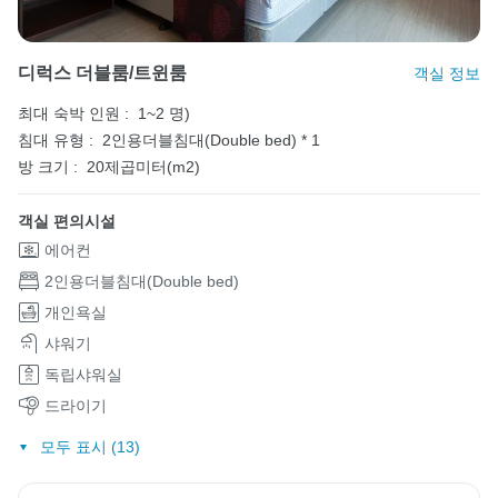
디럭스 더블룸/트윈룸
객실 정보
최대 숙박 인원 :
1~2 명)
침대 유형 :
2인용더블침대(Double bed) * 1
방 크기 :
20제곱미터(m2)
객실 편의시설
에어컨
2인용더블침대(Double bed)
개인욕실
샤워기
독립샤워실
드라이기
모두 표시 (13)