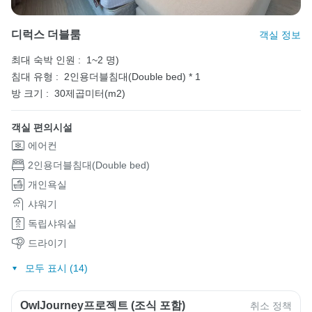
디럭스 더블룸
객실 정보
최대 숙박 인원 :
1~2 명)
침대 유형 :
2인용더블침대(Double bed) * 1
방 크기 :
30제곱미터(m2)
객실 편의시설
에어컨
2인용더블침대(Double bed)
개인욕실
샤워기
독립샤워실
드라이기
모두 표시 (14)
OwlJourney프로젝트 (조식 포함)
취소 정책