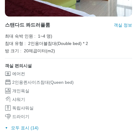
스탠다드 콰드러플룸
객실 정보
최대 숙박 인원 :
1~4 명)
침대 유형 :
2인용더블침대(Double bed) * 2
방 크기 :
20제곱미터(m2)
객실 편의시설
에어컨
2인용퀸사이즈침대(Queen bed)
개인욕실
샤워기
독립샤워실
드라이기
모두 표시 (14)