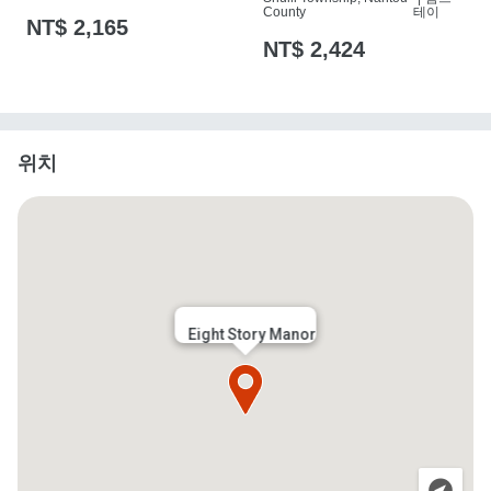
County
테이
NT$ 2,165
NT$ 2,424
위치
Eight Story Manor