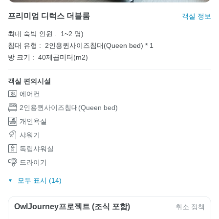
프리미엄 디럭스 더블룸
객실 정보
최대 숙박 인원 :
1~2 명)
침대 유형 :
2인용퀸사이즈침대(Queen bed) * 1
방 크기 :
40제곱미터(m2)
객실 편의시설
에어컨
2인용퀸사이즈침대(Queen bed)
개인욕실
샤워기
독립샤워실
드라이기
모두 표시 (14)
OwlJourney프로젝트 (조식 포함)
취소 정책