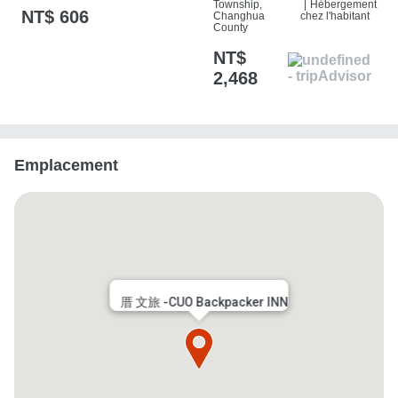
Township,
|
Hébergement
NT$ 606
Changhua
chez l'habitant
County
NT$
2,468
Emplacement
厝 文旅 -CUO Backpacker INN