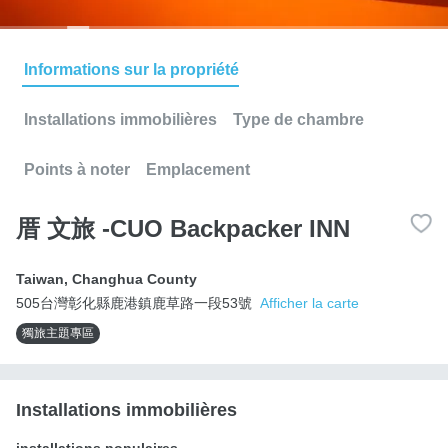
Informations sur la propriété
Installations immobilières
Type de chambre
Points à noter
Emplacement
厝 文旅 -CUO Backpacker INN
Taiwan
,
Changhua County
505台灣彰化縣鹿港鎮鹿草路一段53號
Afficher la carte
獨旅主題專區
Installations immobilières
installations populaires