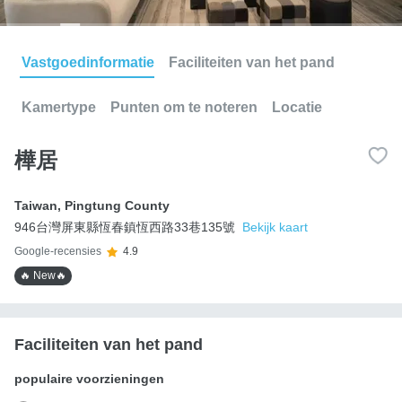
Vastgoedinformatie
Faciliteiten van het pand
Kamertype
Punten om te noteren
Locatie
樺居
Taiwan
,
Pingtung County
946台灣屏東縣恆春鎮恆西路33巷135號
Bekijk kaart
Google-recensies
4.9
🔥 New🔥
Faciliteiten van het pand
populaire voorzieningen