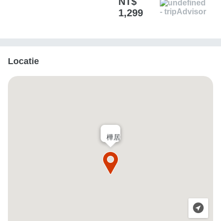
NT$
1,299
Locatie
樺居