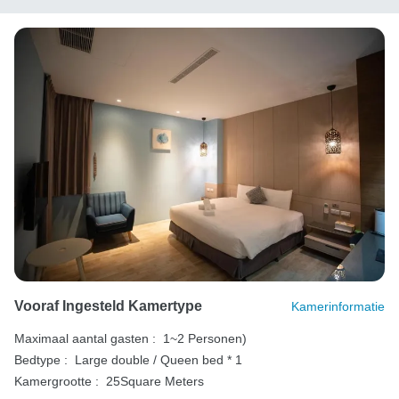
Vooraf Ingesteld Kamertype
Kamerinformatie
Maximaal aantal gasten :
1~2 Personen)
Bedtype :
Large double / Queen bed * 1
Kamergrootte :
25Square Meters