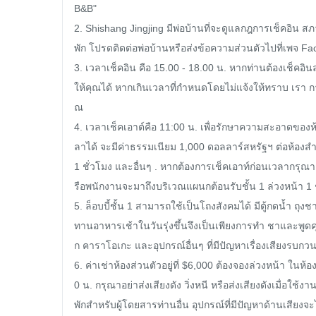
B&B"

2. Shishang Jingjing มีพ่อบ้านที่จะดูแลกฎการเช็คอิน ส
พัก โปรดติดต่อพ่อบ้านหรือส่งข้อความส่วนตัวไปที่เพจ Fa
3. เวลาเช็คอิน คือ 15.00 - 18.00 น. หากท่านต้องเช็คอินล
ให้คุณได้ หากเกินเวลาที่กำหนดโดยไม่แจ้งให้ทราบ เรา 
ณ

4. เวลาเช็คเอาต์คือ 11:00 น. เพื่อรักษาความสะอาดของห้
ลาได้ จะมีค่าธรรมเนียม 1,000 ดอลลาร์สหรัฐฯ ต่อห้องสำหรั
1 ชั่วโมง และอื่นๆ . หากต้องการเช็คเอาท์ก่อนเวลากรุณาแ
รือพนักงานจะมาถึงบริเวณแผนกต้อนรับชั้น 1 ล่วงหน้า 1 ชั
5. ล็อบบี้ชั้น 1 สามารถใช้เป็นโถงสังคมได้ มีตู้กดน้ำ ถุ
ทานอาหารเช้าในวันรุ่งขึ้นจึงเป็นเพียงการทำ ชาและพ
ก คาราโอเกะ และอุปกรณ์อื่นๆ ที่มีปัญหาเรื่องเสียงรบกว
6. ค่าเช่าห้องส่วนตัวอยู่ที่ $6,000 ต้องจองล่วงหน้า ในห้อ
0 น. กรุณาอย่าส่งเสียงดัง วิ่งหนี หรือส่งเสียงดังเมื่อ
พักสำหรับผู้โดยสารท่านอื่น อุปกรณ์ที่มีปัญหาด้านเสียงจะ