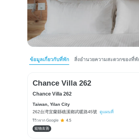
ข้อมูลเกี่ยวกับที่พัก
สิ่งอำนวยความสะดวกของที่พั
Chance Villa 262
Chance Villa 262
Taiwan
,
Yilan City
262台湾宜蘭縣礁溪鄉武暖路45號
ดูแผนที่
รีวิวจาก Google
4.5
寵物友善