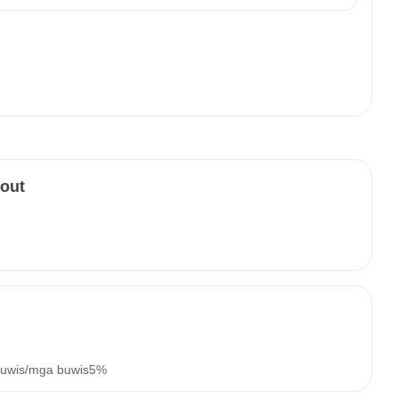
-out
buwis/mga buwis5%