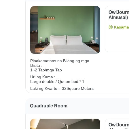
OwlJourn
Almusal)
Kasama 
Pinakamataas na Bilang ng mga
Bisita :
1~2 Tao/mga Tao
Uri ng Kama :
Large double / Queen bed * 1
Laki ng Kwarto :
32Square Meters
Quadruple Room
OwlJourn