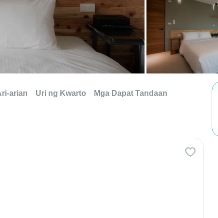
ri-arian
Uri ng Kwarto
Mga Dapat Tandaan