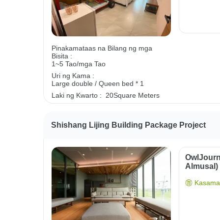
Pinakamataas na Bilang ng mga
Bisita :
1~5 Tao/mga Tao
Uri ng Kama :
Large double / Queen bed * 1
Laki ng Kwarto :
20Square Meters
Shishang Lijing Building Package Project
OwlJourn
Almusal)
Kasama 