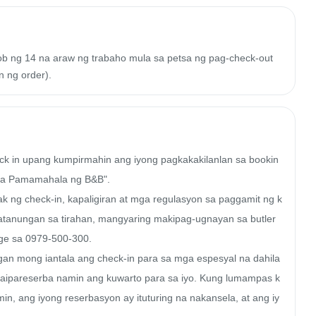
oob ng 14 na araw ng trabaho mula sa petsa ng pag-check-out
n ng order).
ck in upang kumpirmahin ang iyong pagkakakilanlan sa bookin
sa Pamamahala ng B&B".

 ng check-in, kapaligiran at mga regulasyon sa paggamit ng k
atanungan sa tirahan, mangyaring makipag-ugnayan sa butler 
e sa 0979-500-300.

ngan mong iantala ang check-in para sa mga espesyal na dahila
ipareserba namin ang kuwarto para sa iyo. Kung lumampas k
in, ang iyong reserbasyon ay ituturing na nakansela, at ang iy