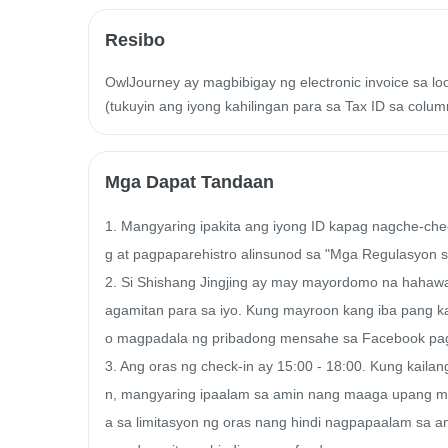
Resibo
OwlJourney ay magbibigay ng electronic invoice sa l
(tukuyin ang iyong kahilingan para sa Tax ID sa colum
Mga Dapat Tandaan
1. Mangyaring ipakita ang iyong ID kapag nagche-che
g at pagpaparehistro alinsunod sa "Mga Regulasyon 
2. Si Shishang Jingjing ay may mayordomo na hahawak
agamitan para sa iyo. Kung mayroon kang iba pang k
o magpadala ng pribadong mensahe sa Facebook pag
3. Ang oras ng check-in ay 15:00 - 18:00. Kung kaila
n, mangyaring ipaalam sa amin nang maaga upang ma
a sa limitasyon ng oras nang hindi nagpapaalam sa am