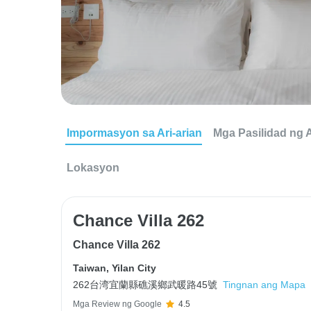
Impormasyon sa Ari-arian
Mga Pasilidad ng A
Lokasyon
Chance Villa 262
Chance Villa 262
Taiwan
,
Yilan City
262台湾宜蘭縣礁溪鄉武暖路45號
Tingnan ang Mapa
Mga Review ng Google
4.5