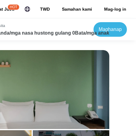
HOT
at JuJu
TWD
Samahan kami
Mag-log in
ita
Maghanap
nda/mga nasa hustong gulang 0Bata/mga anak