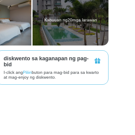
Kabuuan ng20mga larawan
diskwento sa kaganapan ng pag-
bid
I-click ang
Piliin
buton para mag-bid para sa kwarto
at mag-enjoy ng diskwento.