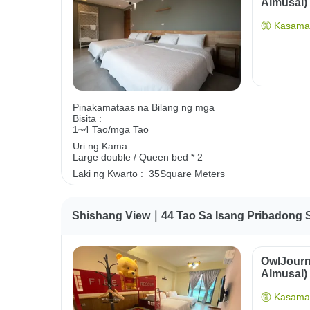
Almusal)
Kasama 
Pinakamataas na Bilang ng mga
Bisita :
1~4 Tao/mga Tao
Uri ng Kama :
Large double / Queen bed * 2
Laki ng Kwarto :
35Square Meters
Shishang View｜44 Tao Sa Isang Pribadong S
OwlJourn
Almusal)
Kasama 