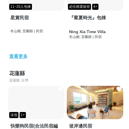
11~20人包棟
必住精選旅宿
4+
星賞民宿
『寗夏時光』包棟
冬山鄉, 宜蘭縣
|
民宿
Ning Xia Time Villa
冬山鄉, 宜蘭縣
|
民宿
查看更多
花蓮縣
花蓮縣, 台灣
泳池
1+
快樂狗民宿(合法民宿編
坡岸邊民宿