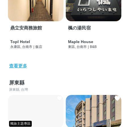
鼎立安商務旅館
楓の湯民宿
Topl Hotel
Maple House
永康區, 台南市
|
飯店
東區, 台南市
|
B&B
查看更多
屏東縣
屏東縣, 台灣
獨旅主題專區