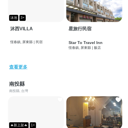
泳池
3+
沐西VILLA
星旅行民宿
恆春鎮, 屏東縣
|
民宿
Star To Travel Inn
恆春鎮, 屏東縣
|
飯店
查看更多
南投縣
南投縣, 台灣
🔥新上架🔥
1+