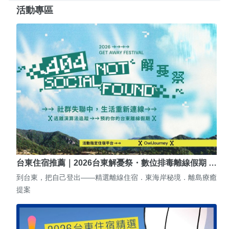
活動專區
台東住宿推薦｜2026台東解憂祭・數位排毒離線假期 …
到台東，把自己登出——精選離線住宿．東海岸秘境．離島療癒
提案