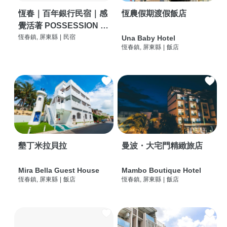
恆春｜百年銀行民宿｜感
恆農假期渡假飯店
覺活著 POSSESSION |
背包客棧 | 恆春必住特色
恆春鎮, 屏東縣
|
民宿
Una Baby Hotel
恆春鎮, 屏東縣
|
飯店
旅店 | HOSTEL |
墾丁米拉貝拉
曼波・大宅門精緻旅店
Mira Bella Guest House
Mambo Boutique Hotel
恆春鎮, 屏東縣
|
飯店
恆春鎮, 屏東縣
|
飯店